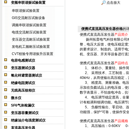
变频串联谐振试验装置
点击放大
串联谐振试验装置
GIS交流耐压试验设备
调频串联谐振试验装置
便携式直流高压发生器价格
的
电缆交流耐压试验装置
便携式直流高压发生器
产品简介
变压器交流耐压试验装置
扬州拓普电气科技有限公司精心
整，电压大反馈，使电压稳定度大
发电机工频耐压试验装置
的要求设计、制造的。适用于电
CVT校验专用谐振升压装置
机、变压器、开关等设备进行
电容电感测试仪
便携式直流高压发生器
产品特点
变压器测试仪器
1、 体积小、重量轻、操作简
2、 采用技术、工艺制造，应
氧化锌避雷器测试仪
40kHz，从而使输出高压稳
3、 精度高、测量准确。电压、
绝缘电阻测试仪
示加在负载试品上的电压值，使
无线高压核相仪
数字表显示，不怕放电冲击，抗
4、 电压调节稳定度高，全量
微水仪
计有粗调和细调功能。电压调节度
SF6气体检漏仪
5、 负极性输出、零启动、连
功能强，保护*可靠，使操作安
变压器容量测试仪
绝缘油介电强度测试仪
便携式直流高压发生器
产品规格
1、 高压输出：0-60KV 0-1
直流高压发生器