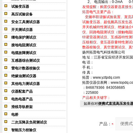
2、 电流输出：0-2mA 0-
试验变压器
友情提醒：购置仪器要选直接生
拓普电气主要产品：
高压试验设备
变频串联谐振试验装置、直流高压
安全工具测试仪器
试验变压器、超低频高压发生器
开关机械特性测试仪、绝缘油介
开关测试仪器
仪、回路电阻测试仪（接触电阻
锌避雷器测试仪、互感器特性测
继电保护测试仪
压核相仪、变压器容量特性测试
接地电阻测试仪
数器校验仪、真空度测试仪、真
扬州拓普电气科技有限公司
电缆故障测试仪
地 址：江苏省宝应经济开发区国
互感器综合测试仪
电 话：
手 机：
雷电计数器校验仪
传 真：
绝缘油测试仪器
拓普：www.yztpdq.com
拓普仪器仪表网：www.topdq.c
其他电力测试仪器
：846879366 843058685
仪器配套产品
：225800
产品相关关键字：
电热电器产品
如果你对
便携式直流高压发生
滑线导轨桥架
电桥
二次压降及负荷测试仪
产品：
智能压力校验仪