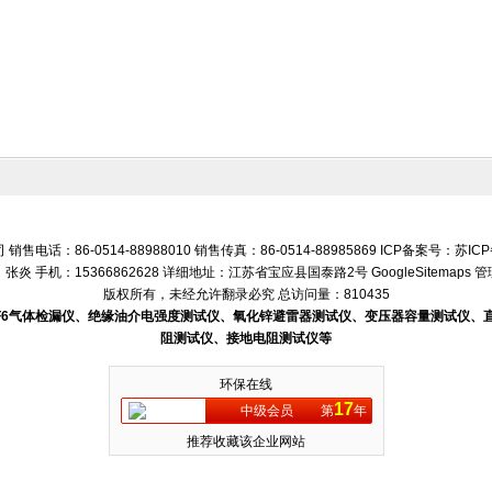
话：86-0514-88988010 销售传真：86-0514-88985869 ICP备案号：
苏ICP
张炎 手机：15366862628 详细地址：江苏省宝应县国泰路2号
GoogleSitemaps
管
版权所有，未经允许翻录必究 总访问量：810435
SF6气体检漏仪、绝缘油介电强度测试仪、氧化锌避雷器测试仪、变压器容量测试仪
阻测试仪、接地电阻测试仪等
环保在线
17
中级会员
第
年
推荐收藏该企业网站