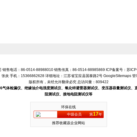
话：86-0514-88988010 销售传真：86-0514-88985869 ICP备案号：
苏ICP
张炎 手机：15366862628 详细地址：江苏省宝应县国泰路2号
GoogleSitemaps
管
版权所有，未经允许翻录必究 总访问量：809422
SF6气体检漏仪、绝缘油介电强度测试仪、氧化锌避雷器测试仪、变压器容量测试仪
阻测试仪、接地电阻测试仪等
环保在线
17
中级会员
第
年
推荐收藏该企业网站