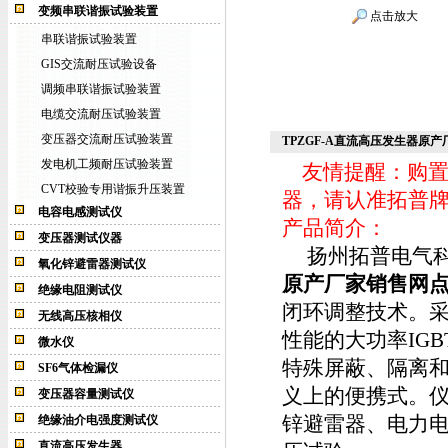
变频串联谐振试验装置
点击放大
串联谐振试验装置
GIS交流耐压试验设备
调频串联谐振试验装置
电缆交流耐压试验装置
变压器交流耐压试验装置
TPZGF-A直流高压发生器原
发电机工频耐压试验装置
友情提醒：购置扬
CVT校验专用谐振升压装置
器，请认准拓普
电容电感测试仪
产品简介：
变压器测试仪器
扬州拓普电气科
氧化锌避雷器测试仪
原产厂家销售网
绝缘电阻测试仪
闭环调整技术。
无线高压核相仪
性能的大功率IG
微水仪
特殊屏蔽、隔离
SF6气体检漏仪
义上的便携式。
变压器容量测试仪
锌避雷器、电力
绝缘油介电强度测试仪
直流高压发生器