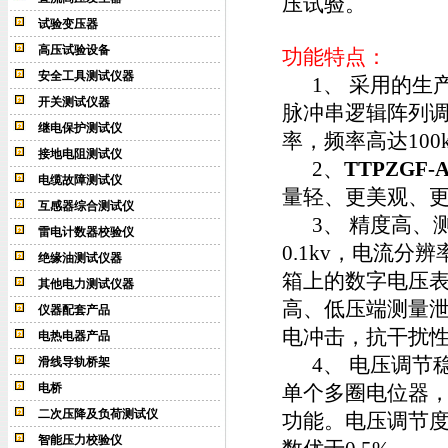
压试验。
试验变压器
高压试验设备
功能特点：
安全工具测试仪器
1、 采用的生产
开关测试仪器
脉冲串逻辑阵列调
继电保护测试仪
率，频率高达10
接地电阻测试仪
2、
T
TPZG
电缆故障测试仪
量轻、更美观、
互感器综合测试仪
3、 精度高、
雷电计数器校验仪
0.1kv，电流分
绝缘油测试仪器
箱上的数字电压
其他电力测试仪器
高、低压端测量
仪器配套产品
电冲击，抗干扰
电热电器产品
4、 电压调节
滑线导轨桥架
电桥
单个多圈电位器
二次压降及负荷测试仪
功能。电压调节度
智能压力校验仪