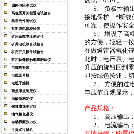
数优于0.5%。
回路电阻测试仪
5、 负极性输
高低压开关柜通电试验台
接地保护、*断线
防雷元件测试仪
可靠，使操作安
瓦斯继电器校验仪
6、 增设了高精
矿用杂散电流测定仪
的方便，轻轻一按
矿用电机综合试验台
在做避雷器氧化锌试
矿用开关插件试验台
此时，电压表、电
矿用轨缝接触电阻测试仪
升压的旋钮回到
电缆热补器
即按绿色按钮，
电缆压号机
7、 方便的过
电缆干燥机
凝点倾点测定仪
电压值直观显示，
油酸值测定仪
锈蚀腐蚀测定仪
产品规格：
油气相色谱仪
1、 高压输出：0
自动界面张力仪
2、 电流输出：0
手提式过滤机
友情提醒：购置