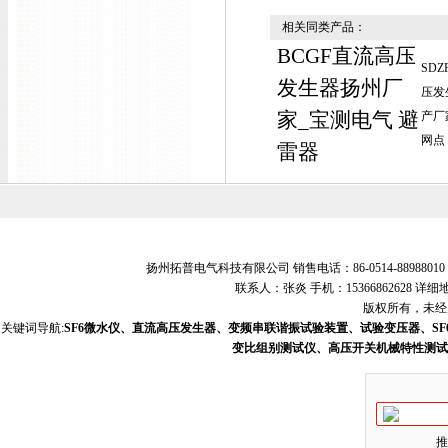
相关同类产品：
BCGF直流高压
SD
发生器扬州厂
压发
家_宝测电气 避
产厂
网点
雷器
扬州拓普电气科技有限公司 销售电话：86-0514-88988010 销
联系人：张炎 手机：15366862628
版权所有，未经允
关键词导航:
SF6微水仪、直流高压发生器、变频串联谐振试验装置、试验变压器、S
变比组别测试仪、高压开关机械特性测试
推