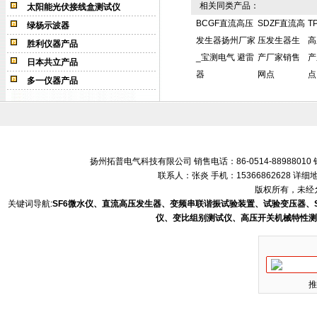
相关同类产品：
太阳能光伏接线盒测试仪
BCGF直流高压
SDZF直流高
T
绿杨示波器
发生器扬州厂家
压发生器生
高
胜利仪器产品
_宝测电气 避雷
产厂家销售
产
日本共立产品
器
网点
点
多一仪器产品
扬州拓普电气科技有限公司 销售电话：86-0514-88988010 销售
联系人：张炎 手机：15366862628 
版权所有，未经允
关键词导航:
SF6微水仪、直流高压发生器、变频串联谐振试验装置、试验变压器、
仪、变比组别测试仪、高压开关机械特性测
推