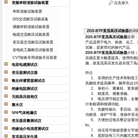
变频串联谐振试验装置
点击放大
串联谐振试验装置
GIS交流耐压试验设备
调频串联谐振试验装置
ZGS-BTP直流高压试验器
的详
电缆交流耐压试验装置
ZGS-BTP直流高压试验器
应用
变压器交流耐压试验装置
产品适用于电力、铁路、化工、
试验，是新世纪的换代产品。
发电机工频耐压试验装置
ZGS-BTP直流高压试验器
介绍
CVT校验专用谐振升压装置
压稳定度大幅度提高。使用性能
施，使直流高压发生器实现了高
电容电感测试仪
变压器测试仪器
特点
1、 采用的生产技术和制造工
氧化锌避雷器测试仪
高频技术提高频率，频率高达10
2、 体积小、重量轻、更美观
绝缘电阻测试仪
3、 精度高、测量准确。
无线高压核相仪
4、 电压调节稳定度高，全量
计有粗调和细调功能。
微水仪
5、 负极性输出、零启动、连
SF6气体检漏仪
功能强，保护*可靠，使操作安
6、 方便的过电压整定设置功
变压器容量测试仪
kv。
绝缘油介电强度测试仪
7、 倍压筒可根据需要分节使
8、 底部设有三只内藏式支撑
直流高压发生器