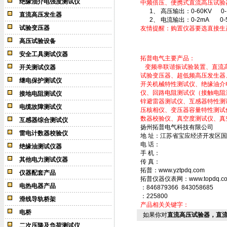
绝缘油介电强度测试仪
中频倍压、便携式直流高压试验
1、 高压输出：0-60KV 0-1
直流高压发生器
2、 电流输出：0-2mA 0-
试验变压器
友情提醒：购置仪器要选直接生
高压试验设备
安全工具测试仪器
拓普电气主要产品：
变频串联谐振试验装置、直流高压
开关测试仪器
试验变压器、超低频高压发生器
继电保护测试仪
开关机械特性测试仪、绝缘油介
仪、回路电阻测试仪（接触电阻
接地电阻测试仪
锌避雷器测试仪、互感器特性测
电缆故障测试仪
压核相仪、变压器容量特性测试
数器校验仪、真空度测试仪、真
互感器综合测试仪
扬州拓普电气科技有限公司
雷电计数器校验仪
地 址：江苏省宝应经济开发区国
电 话：
绝缘油测试仪器
手 机：
其他电力测试仪器
传 真：
拓普：www.yztpdq.com
仪器配套产品
拓普仪器仪表网：www.topdq.c
电热电器产品
：846879366 843058685
：225800
滑线导轨桥架
产品相关关键字：
电桥
如果你对
直流高压试验器，直
二次压降及负荷测试仪