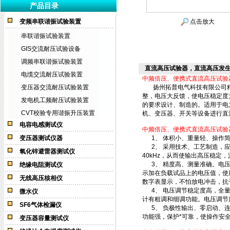
产品目录
变频串联谐振试验装置
点击放大
串联谐振试验装置
GIS交流耐压试验设备
调频串联谐振试验装置
直流高压试验器，直流高压发
电缆交流耐压试验装置
中频倍压、便携式直流高压试验
变压器交流耐压试验装置
扬州拓普电气科技有限公司精心
整，电压大反馈，使电压稳定度大
发电机工频耐压试验装置
的要求设计、制造的。适用于电
CVT校验专用谐振升压装置
机、变压器、开关等设备进行
电容电感测试仪
中频倍压、便携式直流高压试验
变压器测试仪器
1、 体积小、重量轻、操作简
2、 采用技术、工艺制造，应
氧化锌避雷器测试仪
40kHz，从而使输出高压稳
3、 精度高、测量准确。电压、
绝缘电阻测试仪
示加在负载试品上的电压值，使
无线高压核相仪
数字表显示，不怕放电冲击，抗
4、 电压调节稳定度高，全量
微水仪
计有粗调和细调功能。电压调节度
SF6气体检漏仪
5、 负极性输出、零启动、连
功能强，保护*可靠，使操作安
变压器容量测试仪