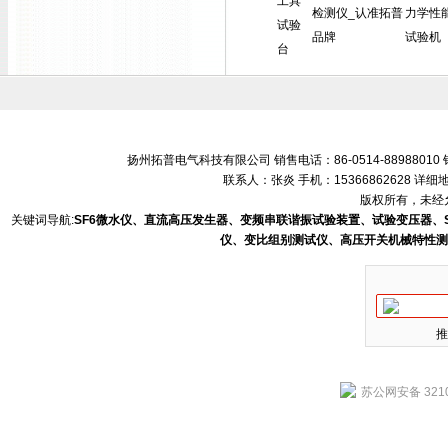
工具
检测仪_认准拓普
力学性
试验
品牌
试验机
台
扬州拓普电气科技有限公司 销售电话：86-0514-88988010 销售
联系人：张炎 手机：15366862628 
版权所有，未经允
关键词导航:
SF6微水仪、直流高压发生器、变频串联谐振试验装置、试验变压器、
仪、变比组别测试仪、高压开关机械特性测
推
苏公网安备 3210