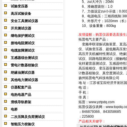
5、zui大冲力：20kN
试验变压器
6、准确度级别：1.0
7、力值设定zui小示值：0.001
高压试验设备
8、电源电压：三相四线制 380V
安全工具测试仪器
9、外形尺寸：1020mm（长）
10、设备重量：800kg
开关测试仪器
友情提醒：购置仪器要选直接生
继电保护测试仪
拓普电气主要产品：
接地电阻测试仪
变频串联谐振试验装置、直流高压
仪、试验变压器、超低频高压发
电缆故障测试仪
高压开关机械特性测试仪、绝缘
互感器综合测试仪
试仪、回路电阻测试仪（接触电
化锌避雷器测试仪、互感器特性
雷电计数器校验仪
高压核相仪、变压器容量特性测
绝缘油测试仪器
计数器校验仪、真空度测试仪、
扬州拓普电气科技有限公司
其他电力测试仪器
地 址：江苏省宝应经济开发区国
仪器配套产品
电 话：
手 机：
电热电器产品
传 真：
滑线导轨桥架
拓普：www.yztpdq.com
拓普仪器仪表网：www.topdq.c
电桥
：846879366、843058685
：225800
二次压降及负荷测试仪
产品相关关键字：
智能压力校验仪