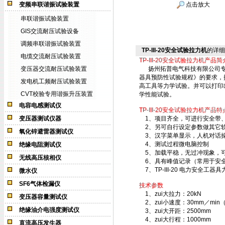
变频串联谐振试验装置
点击放大
串联谐振试验装置
GIS交流耐压试验设备
调频串联谐振试验装置
TP-III-20安全试验拉力机
的详细
电缆交流耐压试验装置
TP-III-20安全试验拉力机产品简
变压器交流耐压试验装置
扬州拓普电气科技有限公司专业研
器具预防性试验规程》的要求，
发电机工频耐压试验装置
高工具等力学试验。并可以打印
CVT校验专用谐振升压装置
学性能试验。
电容电感测试仪
TP-III-20安全试验拉力机产品特
变压器测试仪器
1、项目齐全，可进行安全带、
2、另可自行设定参数做其它软
氧化锌避雷器测试仪
3、汉字菜单显示，人机对话
4、测试过程微电脑控制
绝缘电阻测试仪
5、加载平稳，无过冲现象，可
无线高压核相仪
6、具有峰值记录（常用于安
7、TP-III-20 电力安全
微水仪
SF6气体检漏仪
技术参数
1、zui大拉力：20kN
变压器容量测试仪
2、zui小速度：30mm／mi
绝缘油介电强度测试仪
3、zui大开距：2500mm
4、zui大行程：1000mm
直流高压发生器