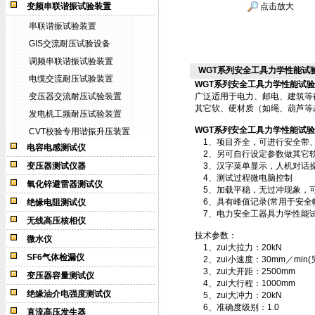
变频串联谐振试验装置
点击放大
串联谐振试验装置
GIS交流耐压试验设备
调频串联谐振试验装置
WGT系列安全工具力学性能试
电缆交流耐压试验装置
WGT系列安全工具力学性能试
变压器交流耐压试验装置
广泛适用于电力、邮电、建筑等
其它软、硬材质（如绳、葫芦等
发电机工频耐压试验装置
WGT系列安全工具力学性能试
CVT校验专用谐振升压装置
1、项目齐全，可进行安全带、
电容电感测试仪
2、另可自行设定参数做其它软
变压器测试仪器
3、汉字菜单显示，人机对话
4、测试过程微电脑控制
氧化锌避雷器测试仪
5、加载平稳，无过冲现象，可
6、具有峰值记录(常用于安全
绝缘电阻测试仪
7、电力安全工器具力学性能试
无线高压核相仪
技术参数：
微水仪
1、zui大拉力：20kN
SF6气体检漏仪
2、zui小速度：30mm／min
3、zui大开距：2500mm
变压器容量测试仪
4、zui大行程：1000mm
绝缘油介电强度测试仪
5、zui大冲力：20kN
6、准确度级别：1.0
直流高压发生器