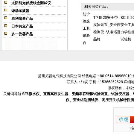
太阳能光伏接线盒测试仪
相关同类产品：
绿杨示波器
防护
TP-III-20安全带
BC-Ⅲ-2
胜利仪器产品
绝缘
实验装置_安全帽
安全工
日本共立产品
工具
检测仪_认准拓普
力学性
多一仪器产品
试验
品牌
试验机
台
扬州拓普电气科技有限公司 销售电话：86-0514-88988010 销售
联系人：张炎 手机：15366862628 
版权所有，未经允
关键词导航:
SF6微水仪、直流高压发生器、变频串联谐振试验装置、试验变压器、
仪、变比组别测试仪、高压开关机械特性测
推