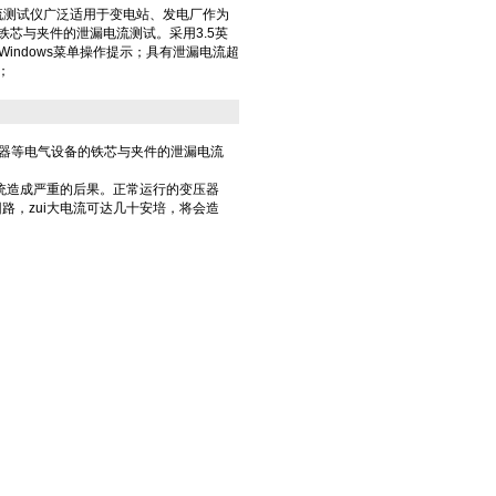
地电流测试仪广泛适用于变电站、发电厂作为
铁芯与夹件的泄漏电流测试。采用3.5英
，Windows菜单操作提示；具有泄漏电流超
；
器等电气设备的铁芯与夹件的泄漏电流
统造成严重的后果。正常运行的变压器
，zui大电流可达几十安培，将会造