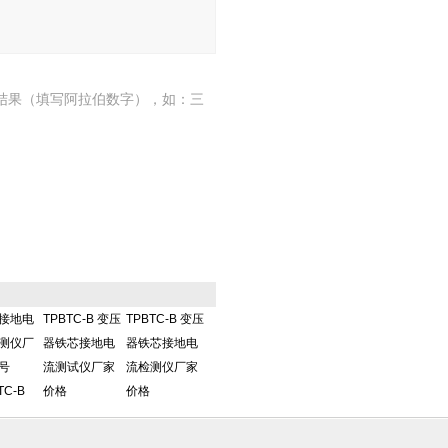
结果（填写阿拉伯数字），如：三
接地电
TPBTC-B 变压
TPBTC-B 变压
测仪厂
器铁芯接地电
器铁芯接地电
号
流测试仪厂家
流检测仪厂家
TC-B
价格
价格