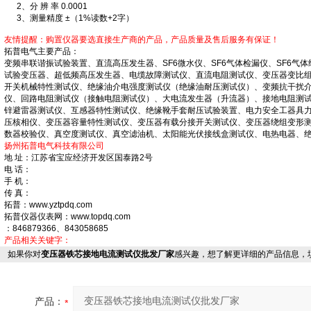
2、分 辨 率 0.0001
3、测量精度 ±（1%读数+2字）
友情提醒：购置仪器要选直接生产商的产品，产品质量及售后服务有保证！
拓普电气主要产品：
变频串联谐振试验装置、直流高压发生器、SF6微水仪、SF6气体检漏仪、SF6气体
试验变压器、超低频高压发生器、电缆故障测试仪、直流电阻测试仪、变压器变比
开关机械特性测试仪、绝缘油介电强度测试仪（绝缘油耐压测试仪）、变频抗干扰
仪、回路电阻测试仪（接触电阻测试仪）、大电流发生器（升流器）、接地电阻测
锌避雷器测试仪、互感器特性测试仪、绝缘靴手套耐压试验装置、电力安全工器具
压核相仪、变压器容量特性测试仪、变压器有载分接开关测试仪、变压器绕组变形
数器校验仪、真空度测试仪、真空滤油机、太阳能光伏接线盒测试仪、电热电器、
扬州拓普电气科技有限公司
地 址：江苏省宝应经济开发区国泰路2号
电 话：
手 机：
传 真：
拓普：www.yztpdq.com
拓普仪器仪表网：www.topdq.com
：846879366、843058685
产品相关关键字：
如果你对
变压器铁芯接地电流测试仪批发厂家
感兴趣，想了解更详细的产品信息，
产品：