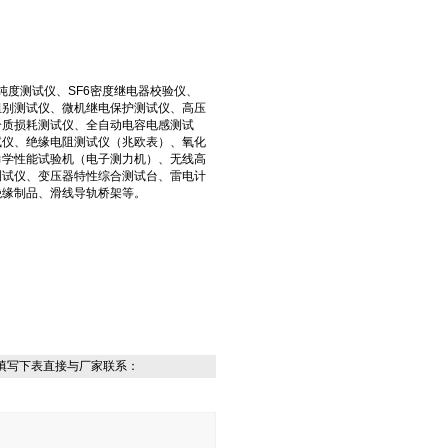
纯度测试仪、SF6密度继电器校验仪、
组别测试仪、微机继电保护测试仪、高压
介质损耗测试仪、全自动电容电感测试
试仪、绝缘电阻测试仪（兆欧表）、氧化
力学性能试验机（电子测力机）、无线高
测试仪、变压器特性综合测试台、雷电计
绝缘制品、滑线导轨桥架等。
填写下表直接与厂家联系：