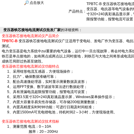
点击放大
TPBTC-B 变压器铁芯接
变压器、电抗器等电气设备的
产品特点：
寸320×240真彩液晶显示屏
限报警功能，报警电流可设置
变压器铁芯接地电流测试仪批发厂家
的详细资料：
变压器铁芯接地电流测试仪产品简介
TPBTC-B
变压器铁芯接地电流测试仪广泛适用于变电站、发电厂作为变压器、电抗
测试。
电力变压器是电力系统中zui重要的电气设备，运行中一旦出现故障，将会对电力系
铁芯是单点接地的，如有两点或两点以上同时接地，则铁芯与大地之间将形成电流回路
成铁芯局部过热甚至烧毁。
变压器铁芯接地电流测试仪功能特点
1、采用钳形电流互感器，方便现场操作；
2、抗力*，确保数据准确可靠；
3、配合高速微处理器，实时显示测量数据及波形；
4、运用FFT变换、数字滤波等算法进行数据处理；
5、具有泄漏电流超限报警功能，报警电流可设置；
6、采用3.5英寸320×240真彩液晶显示屏，Windows菜单操作提示；
7、内置大容量非易失性存储器，可存储200组测量数据；
8、内置高精度实时时钟功能：可进行日期及时间校准；
9、内置1500mA可充电锂电池，待机时间2～3小时，方便现场使用。
变压器铁芯接地电流测试仪技术指标
1、测量范围 电流：0～10A
频率：20～200Hz