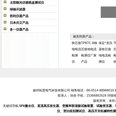
太阳能光伏接线盒测试仪
绿杨示波器
胜利仪器产品
日本共立产品
多一仪器产品
相关同类产品：
铁芯接
TPBTC-B铁
保定*变压
T
地电流
芯接地电流
器铁芯接
检测
检测仪厂家
地电流检
仪
产品
测仪
扬州拓普电气科技有限公司 销售电话：86-0514-88988010 销售
联系人：张炎 手机：15366862628 
版权所有，未经允
关键词导航:
SF6微水仪、直流高压发生器、变频串联谐振试验装置、试验变压器、
仪、变比组别测试仪、高压开关机械特性测