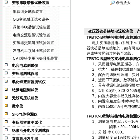
变频串联谐振试验装置
点击放大
串联谐振试验装置
GIS交流耐压试验设备
调频串联谐振试验装置
变压器铁芯接地电流检测仪，
电缆交流耐压试验装置
TPBTC-B型铁芯接地电流检测
变压器交流耐压试验装置
电力变压器是电力系统中zui
器铁芯是单点接地的，如有两点
发电机工频耐压试验装置
造成铁芯局部过热甚至烧毁。
CVT校验专用谐振升压装置
TPBTC-B型铁芯接地电流检测
1、采用钳形电流互感器，方
电容电感测试仪
2、抗力*，确保数据准确可
变压器测试仪器
3、配合高速微处理器，实时
4、运用FFT变换、数字滤波
氧化锌避雷器测试仪
5、具有泄漏电流超限报警功
绝缘电阻测试仪
6、采用3.5英寸320×240真
7、内置大容量非易失性存储器
无线高压核相仪
8、内置高精度实时时钟功能
微水仪
9、内置1500mA可充电锂电
SF6气体检漏仪
TPBTC-B型铁芯接地电流检测
1、测量范围 电流：0～10A
变压器容量测试仪
频率：20～200Hz
绝缘油介电强度测试仪
2、分 辨 率 0.0001
3、测量精度 ±(1%读数 2字)
直流高压发生器