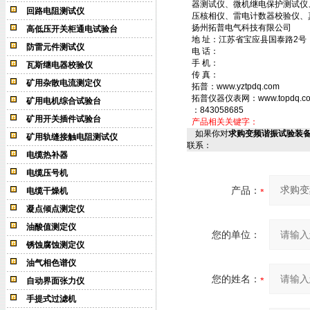
器测试仪、微机继电保护测试仪
回路电阻测试仪
压核相仪、雷电计数器校验仪、
扬州拓普电气科技有限公司
高低压开关柜通电试验台
地 址：江苏省宝应县国泰路2号
防雷元件测试仪
电 话：
手 机：
瓦斯继电器校验仪
传 真：
矿用杂散电流测定仪
拓普：www.yztpdq.com
拓普仪器仪表网：www.topdq.c
矿用电机综合试验台
：843058685
矿用开关插件试验台
产品相关关键字：
如果你对
求购变频谐振试验装备
矿用轨缝接触电阻测试仪
联系：
电缆热补器
电缆压号机
产品：
电缆干燥机
凝点倾点测定仪
油酸值测定仪
您的单位：
锈蚀腐蚀测定仪
油气相色谱仪
您的姓名：
自动界面张力仪
手提式过滤机