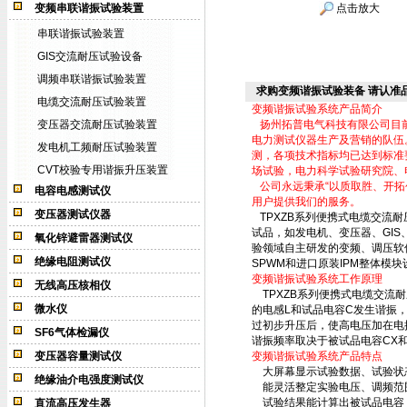
变频串联谐振试验装置
点击放大
串联谐振试验装置
GIS交流耐压试验设备
调频串联谐振试验装置
求购变频谐振试验装备 请认准
电缆交流耐压试验装置
变频谐振试验系统产品简介
变压器交流耐压试验装置
扬州拓普电气科技有限公司目前
电力测试仪器生产及营销的队伍。
发电机工频耐压试验装置
测，各项技术指标均已达到标准
CVT校验专用谐振升压装置
场试验，电力科学试验研究院、
公司永远秉承“以质取胜、开拓
电容电感测试仪
用户提供我们的服务。
变压器测试仪器
TPXZB系列便携式电缆交流
试品，如发电机、变压器、GI
氧化锌避雷器测试仪
验领域自主研发的变频、调压软件
绝缘电阻测试仪
SPWM和进口原装IPM整体模
变频谐振试验系统工作原理
无线高压核相仪
TPXZB系列便携式电缆交流
微水仪
的电感L和试品电容C发生谐振
过初步升压后，使高电压加在电
SF6气体检漏仪
谐振频率取决于被试品电容CX
变压器容量测试仪
变频谐振试验系统产品特点
大屏幕显示试验数据、试验状
绝缘油介电强度测试仪
能灵活整定实验电压、调频范
试验结果能计算出被试品电容
直流高压发生器