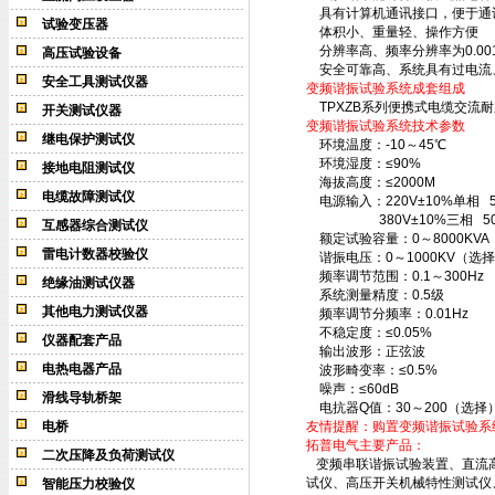
具有计算机通讯接口，便于通
试验变压器
体积小、重量轻、操作方便
分辨率高、频率分辨率为0.001
高压试验设备
安全可靠高、系统具有过电流、
安全工具测试仪器
变频谐振试验系统成套组成
TPXZB系列便携式电缆交流
开关测试仪器
变频谐振试验系统技术参数
继电保护测试仪
环境温度：-10～45℃
环境湿度：≤90%
接地电阻测试仪
海拔高度：≤2000M
电缆故障测试仪
电源输入：220V±10%单相 50
380V±10%三相 50Hz
互感器综合测试仪
额定试验容量：0～8000KVA
雷电计数器校验仪
谐振电压：0～1000KV（
频率调节范围：0.1～300H
绝缘油测试仪器
系统测量精度：0.5级
其他电力测试仪器
频率调节分频率：0.01H
不稳定度：≤0.05%
仪器配套产品
输出波形：正弦波
电热电器产品
波形畸变率：≤0.5%
噪声：≤60dB
滑线导轨桥架
电抗器Q值：30～200（选择
电桥
友情提醒：购置变频谐振试验系
拓普电气主要产品：
二次压降及负荷测试仪
变频串联谐振试验装置、直流高
试仪、高压开关机械特性测试仪
智能压力校验仪