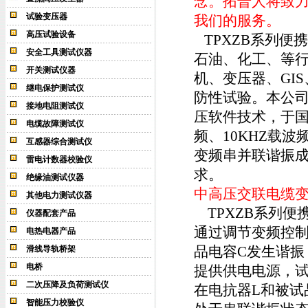
念。拓普人将致力
试验变压器
我们的服务。
高压试验设备
TPXZB系列便
安全工具测试仪器
石油、化工、等
开关测试仪器
机、变压器、GI
继电保护测试仪
防性试验。本公
接地电阻测试仪
压软件技术，于国
电缆故障测试仪
频、10KHZ载波
互感器综合测试仪
变频串并联谐振成
雷电计数器校验仪
求。
绝缘油测试仪器
中高压交联电缆
其他电力测试仪器
TPXZB系列便
仪器配套产品
通过调节变频控制
电热电器产品
品电容C发生谐振
滑线导轨桥架
电桥
提供供电电源，
二次压降及负荷测试仪
在电抗器L和被试
智能压力校验仪