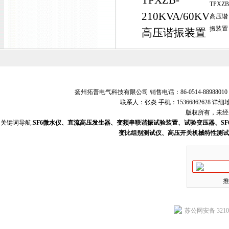
TPXZB-
TPXZB
210KVA/60KV
高压谐
振装置
高压谐振装置
扬州拓普电气科技有限公司 销售电话：86-0514-88988010 销
联系人：张炎 手机：15366862628
版权所有，未经允
关键词导航:
SF6微水仪、直流高压发生器、变频串联谐振试验装置、试验变压器、S
变比组别测试仪、高压开关机械特性测试
推
苏公网安备 32102