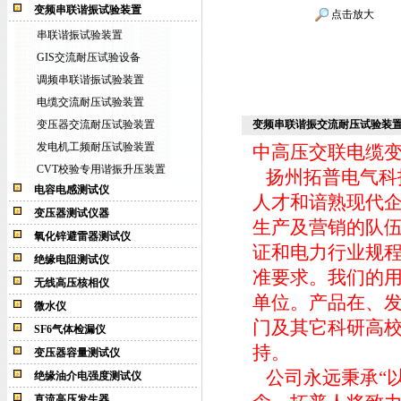
变频串联谐振试验装置
点击放大
串联谐振试验装置
GIS交流耐压试验设备
调频串联谐振试验装置
电缆交流耐压试验装置
变压器交流耐压试验装置
变频串联谐振交流耐压试验装
发电机工频耐压试验装置
中高压交联电缆
CVT校验专用谐振升压装置
扬州拓普电气科
电容电感测试仪
人才和谙熟现代
变压器测试仪器
生产及营销的队伍
氧化锌避雷器测试仪
证和电力行业规
绝缘电阻测试仪
准要求。我们的
无线高压核相仪
单位。产品在、
微水仪
门及其它科研高
SF6气体检漏仪
持。
变压器容量测试仪
公司永远秉承“以
绝缘油介电强度测试仪
直流高压发生器