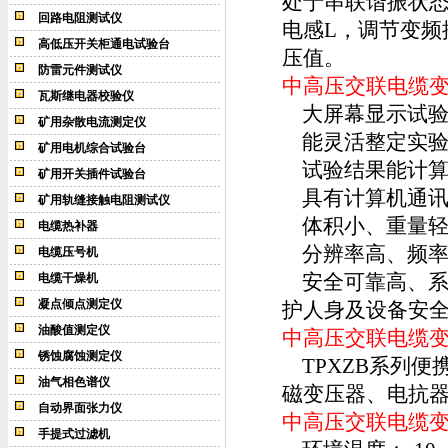
处于串联谐振状态
回路电阻测试仪
电感L，调节变频
高低压开关柜通电试验台
压值。
防雷元件测试仪
中高压交联电缆
瓦斯继电器校验仪
大屏幕显示试验
矿用杂散电流测定仪
能灵活整定实验
矿用电机综合试验台
试验结果能计算
矿用开关插件试验台
具有计算机通讯
矿用轨缝接触电阻测试仪
体积小、重量轻
电缆热补器
分辨率高、频率分辨
电缆压号机
安全可靠高、系
电缆干燥机
凝点倾点测定仪
护人身及设备安
油酸值测定仪
中高压交联电缆
锈蚀腐蚀测定仪
TPXZB系列便
油气相色谱仪
磁变压器、电抗
自动界面张力仪
中高压交联电缆
手提式过滤机