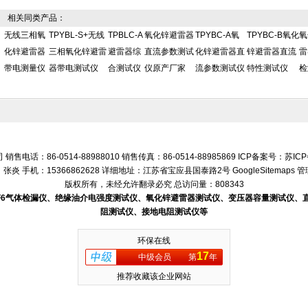
相关同类产品：
无线三相氧
TPYBL-S+无线
TPBLC-A
氧化锌避雷器
TPYBC-A氧
TPYBC-B氧化
氧
化锌避雷器
三相氧化锌避雷
避雷器综
直流参数测试
化锌避雷器直
锌避雷器直流
雷
带电测量仪
器带电测试仪
合测试仪
仪原产厂家
流参数测试仪
特性测试仪
检
话：86-0514-88988010 销售传真：86-0514-88985869 ICP备案号：
苏ICP
张炎 手机：15366862628 详细地址：江苏省宝应县国泰路2号
GoogleSitemaps
管
版权所有，未经允许翻录必究 总访问量：808343
SF6气体检漏仪、绝缘油介电强度测试仪、氧化锌避雷器测试仪、变压器容量测试仪
阻测试仪、接地电阻测试仪等
环保在线
17
中级会员
第
年
推荐收藏该企业网站