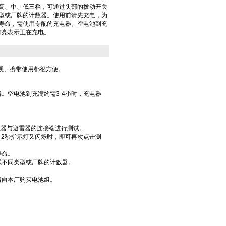
高、中、低三档，可通过头部的拨动开关
型或厂牌的计数器。使用前请先充电，为
寿命，需使用专配的充电器。空电池到充
灯亮表示正在充电。
观、携带使用都很方便。
空电池到充满约需3-4小时，充电器
数器与避雷器的连接端进行测试。
2秒指示灯又闪烁时，即可再次点击测
寿命。
试不同类型或厂牌的计数器。
向本厂购买电池组。