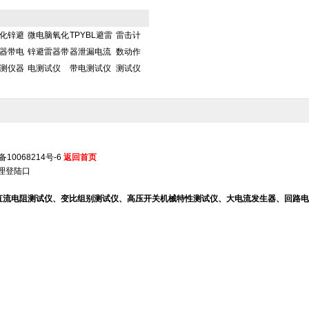
化锌避
微电脑氧化
TPYBL避雷
雷击计
器带电
锌避雷器带
器泄漏电流
数动作
测仪器
电测试仪
带电测试仪
测试仪
备10068214号-6
返回首页
理登陆口
、直流电阻测试仪、变比组别测试仪、高压开关机械特性测试仪、大电流发生器、回路电