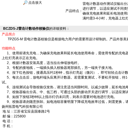
点击放大
雷电计数器动作测试仪输出分
进行调节，以适应测试不同类
产品特点：
确保充电效果和延长电池使用
满约需3-4小时，充电器上红
BCZDS-J雷击计数动作校验仪
的详细资料：
产品简介
TPZGS-M 雷电计数器校验仪是根据电力用户的需要而设计研制的。产品外形美
功能特点
1、使用前请先充电，为确保充电效果和延长电池使用寿命，需使用专配的充电器。
上红灯亮表示正在充电。
2、根据计数器安装高度，适当拉出伸缩放电杆。
3、专配的接地线，一端插头插入校验器尾部插孔，另一端夹子接大地。
4、按下红色按钮，接通高压约1秒钟，指示灯亮起（微闪）， 即可轻轻点击计
5、每次点击后，放电杆端头应离开计数器。若需重复测试，不要松开按钮，待1-
试。
6、连续测试会导致校验仪发热，请注意适当间隙时间。以减少故障，延长电池
7、校验器输出分高、中、低三档，可通过头部的拨动开关进行调节，以适应测
8、如按下按钮3秒钟以上指示灯仍未闪亮，则表示需要对电池进行充电。
9、校验器请勿随意拆卸。如电池组容量明显下降或充电效率过低，则需更换，请
扬州拓普电气科技有限公司
地 址：江苏省宝应县国泰路2号
邮 编：
225800
电 话：
手 机：