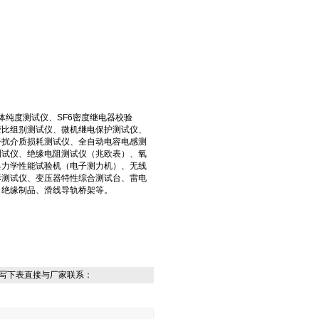
体纯度测试仪、SF6密度继电器校验
变比组别测试仪、微机继电保护测试仪、
干扰介质损耗测试仪、全自动电容电感测
测试仪、绝缘电阻测试仪（兆欧表）、氧
具力学性能试验机（电子测力机）、无线
形测试仪、变压器特性综合测试台、雷电
、绝缘制品、滑线导轨桥架等。
写下表直接与厂家联系：