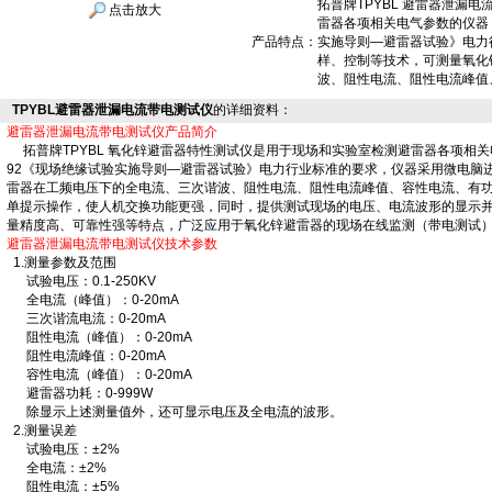
拓普牌TPYBL 避雷器泄漏
点击放大
雷器各项相关电气参数的仪器，仪
产品特点：
实施导则—避雷器试验》电力
样、控制等技术，可测量氧化
波、阻性电流、阻性电流峰值
TPYBL避雷器泄漏电流带电测试仪
的详细资料：
避雷器泄漏电流带电测试仪产品简介
拓普牌TPYBL 氧化锌避雷器特性测试仪是用于现场和实验室检测避雷器各项相关电气
92《现场绝缘试验实施导则—避雷器试验》电力行业标准的要求，仪器采用微电脑
雷器在工频电压下的全电流、三次谐波、阻性电流、阻性电流峰值、容性电流、有
单提示操作，使人机交换功能更强，同时，提供测试现场的电压、电流波形的显示
量精度高、可靠性强等特点，广泛应用于氧化锌避雷器的现场在线监测（带电测试
避雷器泄漏电流带电测试仪技术参数
1.测量参数及范围
试验电压：0.1-250KV
全电流（峰值）：0-20mA
三次谐流电流：0-20mA
阻性电流（峰值）：0-20mA
阻性电流峰值：0-20mA
容性电流（峰值）：0-20mA
避雷器功耗：0-999W
除显示上述测量值外，还可显示电压及全电流的波形。
2.测量误差
试验电压：±2%
全电流：±2%
阻性电流：±5%