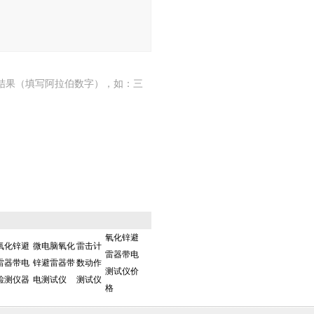
结果（填写阿拉伯数字），如：三
氧化锌避
氧化锌避
微电脑氧化
雷击计
雷器带电
雷器带电
锌避雷器带
数动作
测试仪价
检测仪器
电测试仪
测试仪
格