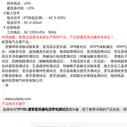
容性电流：±5%
避雷器功耗：±5%
3.输入信号
电压信号（PT的低压测）：AC 5-200V
电流信号：AC 0-20mA
4.仪器电源
工作电压：AC 220V±5% 50Hz
友情提醒：购置仪器要选直接生产商的产品，产品质量及售后服务有保证！
拓普电气主要产品：
变频串联谐振试验装置、直流高压发生器、SF6微水仪、SF6气体检漏仪、SF6气
仪、试验变压器、超低频高压发生器、电缆故障测试仪、直流电阻测试仪、变压器
高压开关机械特性测试仪、绝缘油介电强度测试仪（绝缘油耐压测试仪）、变频抗
试仪、回路电阻测试仪（接触电阻测试仪）、大电流发生器（升流器）、接地电阻
化锌避雷器测试仪、互感器特性测试仪、绝缘靴手套耐压试验装置、电力安全工器
高压核相仪、变压器容量特性测试仪、变压器有载分接开关测试仪、变压器绕组变
计数器校验仪、真空度测试仪、真空滤油机、太阳能光伏接线盒测试仪、电热电器
扬州拓普电气科技有限公司
：张
：
：www.yztpdq.com
产品相关关键字：
如果你对
TPYBL避雷器泄漏电流带电测试仪
感兴趣，想了解更详细的产品信息，填