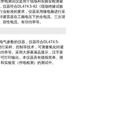
电流带电测试仪是用于现场和实验室检测避
器符合DL474.5-92《现场绝缘试验
行业标准的要求，仪器采用微电脑进行采
锌避雷器在工频电压下的全电流、三次谐
、容性电流、有功功率等。
参数的仪器，仪器符合DL474.5-
进行采样、控制等技术，可测量氧化锌避
功功率等。采用大屏幕液晶显示，汉字菜
并可打印输出。本仪器具有接线简单、测
）和实验室（停电检测）的测试中。