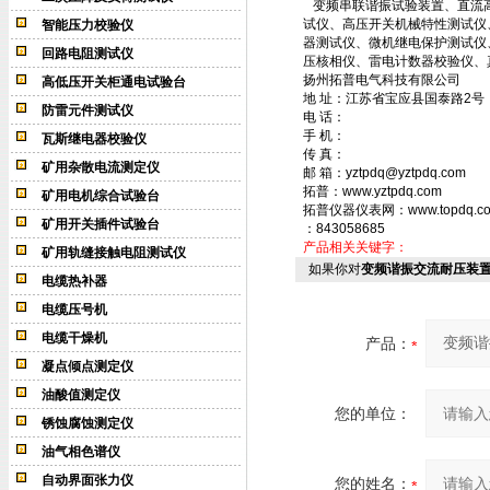
变频串联谐振试验装置、直流高
试仪、高压开关机械特性测试仪
智能压力校验仪
器测试仪、微机继电保护测试仪
回路电阻测试仪
压核相仪、雷电计数器校验仪、
扬州拓普电气科技有限公司
高低压开关柜通电试验台
地 址：江苏省宝应县国泰路2号
防雷元件测试仪
电 话：
手 机：
瓦斯继电器校验仪
传 真：
矿用杂散电流测定仪
邮 箱：yztpdq@yztpdq.com
拓普：www.yztpdq.com
矿用电机综合试验台
拓普仪器仪表网：www.topdq.c
矿用开关插件试验台
：843058685
产品相关关键字：
矿用轨缝接触电阻测试仪
如果你对
变频谐振交流耐压装
电缆热补器
电缆压号机
电缆干燥机
产品：
凝点倾点测定仪
油酸值测定仪
您的单位：
锈蚀腐蚀测定仪
油气相色谱仪
自动界面张力仪
您的姓名：