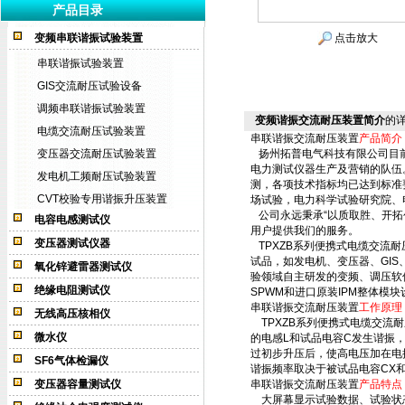
产品目录
变频串联谐振试验装置
点击放大
串联谐振试验装置
GIS交流耐压试验设备
调频串联谐振试验装置
变频谐振交流耐压装置简介
的
电缆交流耐压试验装置
串联谐振交流耐压装置
产品简介
变压器交流耐压试验装置
扬州拓普电气科技有限公司目前
电力测试仪器生产及营销的队伍。
发电机工频耐压试验装置
测，各项技术指标均已达到标准
CVT校验专用谐振升压装置
场试验，电力科学试验研究院、
公司永远秉承“以质取胜、开拓
电容电感测试仪
用户提供我们的服务。
变压器测试仪器
TPXZB系列便携式电缆交流
试品，如发电机、变压器、GI
氧化锌避雷器测试仪
验领域自主研发的变频、调压软件
绝缘电阻测试仪
SPWM和进口原装IPM整体模
串联谐振交流耐压装置
工作原理
无线高压核相仪
TPXZB系列便携式电缆交流
微水仪
的电感L和试品电容C发生谐振
过初步升压后，使高电压加在电
SF6气体检漏仪
谐振频率取决于被试品电容CX
变压器容量测试仪
串联谐振交流耐压装置
产品特点
大屏幕显示试验数据、试验状