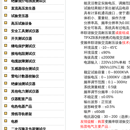
绝缘油介电强度测试仪
能灵活整定实验电压、调频范
试验结果能计算出被试品电容
直流高压发生器
具有计算机通讯接口，便于通
试验变压器
体积小、重量轻、操作方便
分辨率高、频率分辨率为0.001
高压试验设备
安全可靠高、系统具有过电流、
安全工具测试仪器
串联谐振交流耐压装置
成套组成
TPXZB系列便携式电缆交流
开关测试仪器
变频串联谐振交流耐压设备
技术
继电保护测试仪
环境温度：-10～45℃
环境湿度：≤90%
接地电阻测试仪
海拔高度：≤2000M
电缆故障测试仪
电源输入：220V±10%单相 50
380V±10%三相 50Hz
互感器综合测试仪
额定试验容量：0～8000KVA
雷电计数器校验仪
谐振电压：0～1000KV（
频率调节范围：0.1～300H
绝缘油测试仪器
系统测量精度：0.5级
其他电力测试仪器
频率调节分频率：0.01H
不稳定度：≤0.05%
仪器配套产品
输出波形：正弦波
电热电器产品
波形畸变率：≤0.5%
噪声：≤60dB
滑线导轨桥架
电抗器Q值：30～200（选择
电桥
友情提醒：购置
变频串联谐振交
拓普电气主要产品：
二次压降及负荷测试仪