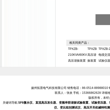
相关同类产品：
TPXZB-
TPXZB
TPXZB-2
210KVA/60KV
高压谐
电缆交
高压谐振装置
振装置
试验仪
扬州拓普电气科技有限公司 销售电话：86-0514-88988010 销售
联系人：张炎 手机：15366862628 
版权所有，未经允
关键词导航:
SF6微水仪、直流高压发生器、变频串联谐振试验装置、试验变压器、
仪、变比组别测试仪、高压开关机械特性测