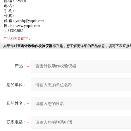
邮 编：
225800
电 话：
手 机：
传 真：
邮 箱：yztpdq@yztpdq.com
网 址：www.yztpdq.com
：843058685
产品相关关键字：
如果你对
雷击计数动作校验仪器
感兴趣，想了解更详细的产品信息，填写下表直接
产品：
您的单位：
您的姓名：
联系电话：