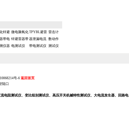
化锌避
微电脑氧化
TPYBL避雷
雷击计
器带电
锌避雷器带
器泄漏电流
数动作
测仪器
电测试仪
带电测试仪
测试仪
0068214号-6
返回首页
登陆口
、直流电阻测试仪、变比组别测试仪、高压开关机械特性测试仪、大电流发生器、回路电