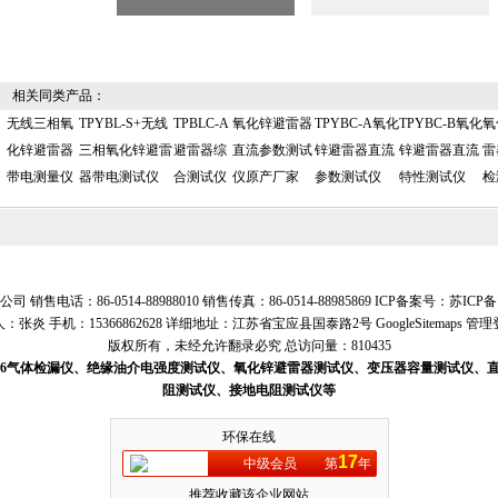
相关同类产品：
无线三相氧
TPYBL-S+无线
TPBLC-A
氧化锌避雷器
TPYBC-A氧化
TPYBC-B氧化
氧
化锌避雷器
三相氧化锌避雷
避雷器综
直流参数测试
锌避雷器直流
锌避雷器直流
雷
带电测量仪
器带电测试仪
合测试仪
仪原产厂家
参数测试仪
特性测试仪
检
售电话：86-0514-88988010 销售传真：86-0514-88985869 ICP备案号：
苏ICP备1
：张炎 手机：15366862628 详细地址：江苏省宝应县国泰路2号
GoogleSitemaps
管理
版权所有，未经允许翻录必究 总访问量：810435
SF6气体检漏仪、绝缘油介电强度测试仪、氧化锌避雷器测试仪、变压器容量测试仪
阻测试仪、接地电阻测试仪等
环保在线
17
中级会员
第
年
推荐收藏该企业网站