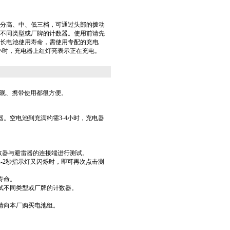
分高、中、低三档，可通过头部的拨动
不同类型或厂牌的计数器。使用前请先
长电池使用寿命，需使用专配的充电
4小时，充电器上红灯亮表示正在充电。
美观、携带使用都很方便。
。空电池到充满约需3-4小时，充电器
数器与避雷器的连接端进行测试。
-2秒指示灯又闪烁时，即可再次点击测
寿命。
试不同类型或厂牌的计数器。
请向本厂购买电池组。