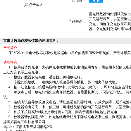
产品报价：
点击放大
雷电计数器动作测试仪输出
开关进行调节，以适应测试
产品特点：
充电，为确保充电效果和延
器。空电池到充满约需3-
雷击计数动作校验仪器
的详细资料：
产品简介
TPZGS-M 雷电计数器校验仪是根据电力用户的需要而设计研制的。产品外形
功能特点
1、使用前请先充电，为确保充电效果和延长电池使用寿命，需使用专配的充电器
上红灯亮表示正在充电。
2、根据计数器安装高度，适当拉出伸缩放电杆。
3、专配的接地线，一端插头插入校验器尾部插孔，另一端夹子接大地。
4、按下红色按钮，接通高压约1秒钟，指示灯亮起（微闪）， 即可轻轻点击计
5、每次点击后，放电杆端头应离开计数器。若需重复测试，不要松开按钮，待1
试。
6、连续测试会导致校验仪发热，请注意适当间隙时间。以减少故障，延长电池
7、校验器输出分高、中、低三档，可通过头部的拨动开关进行调节，以适应测
8、如按下按钮3秒钟以上指示灯仍未闪亮，则表示需要对电池进行充电。
9、校验器请勿随意拆卸。如电池组容量明显下降或充电效率过低，则需更换，
扬州拓普电气科技有限公司
地 址：江苏省宝应县国泰路2号