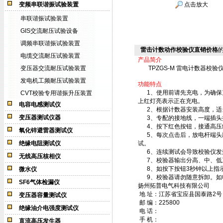
变频串联谐振试验装置
点击放大
串联谐振试验装置
GIS交流耐压试验设备
调频串联谐振试验装置
雷击计数动作校验仪直销价格
电缆交流耐压试验装置
产品简介
变压器交流耐压试验装置
TPZGS-M 雷电计数器校
发电机工频耐压试验装置
功能特点
1、使用前请先充电，为确保充
CVT校验专用谐振升压装置
上红灯亮表示正在充电。
电容电感测试仪
2、根据计数器安装高度，适
变压器测试仪器
3、专配的接地线，一端插头
4、按下红色按钮，接通高压约
氧化锌避雷器测试仪
5、每次点击后，放电杆端头应
绝缘电阻测试仪
试。
6、连续测试会导致校验仪发
无线高压核相仪
7、校验器输出分高、中、低
8、如按下按钮3秒钟以上指
微水仪
9、校验器请勿随意拆卸。如
SF6气体检漏仪
扬州拓普电气科技有限公司
地 址：江苏省宝应县国泰路2号
变压器容量测试仪
邮 编：
225800
绝缘油介电强度测试仪
电 话：
手 机：
直流高压发生器