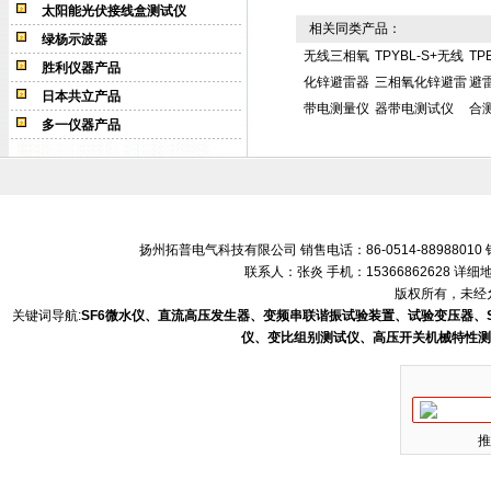
太阳能光伏接线盒测试仪
相关同类产品：
绿杨示波器
无线三相氧
TPYBL-S+无线
TP
胜利仪器产品
化锌避雷器
三相氧化锌避雷
避
日本共立产品
带电测量仪
器带电测试仪
合
多一仪器产品
扬州拓普电气科技有限公司 销售电话：86-0514-88988010 销售
联系人：张炎 手机：15366862628 
版权所有，未经允
关键词导航:
SF6微水仪、直流高压发生器、变频串联谐振试验装置、试验变压器、
仪、变比组别测试仪、高压开关机械特性测
推