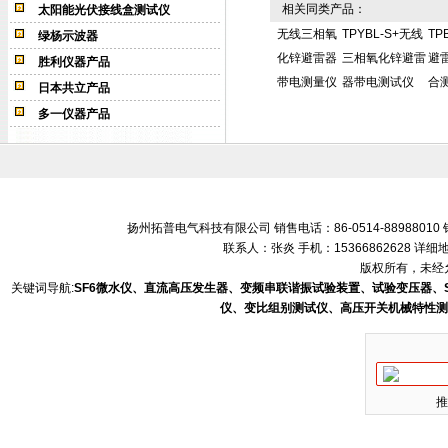
相关同类产品：
太阳能光伏接线盒测试仪
无线三相氧
TPYBL-S+无线
TP
绿杨示波器
化锌避雷器
三相氧化锌避雷
避
胜利仪器产品
带电测量仪
器带电测试仪
合
日本共立产品
多一仪器产品
扬州拓普电气科技有限公司 销售电话：86-0514-88988010 销售
联系人：张炎 手机：15366862628 
版权所有，未经允
关键词导航:
SF6微水仪、直流高压发生器、变频串联谐振试验装置、试验变压器、
仪、变比组别测试仪、高压开关机械特性测
推