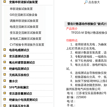
变频串联谐振试验装置
点击放大
串联谐振试验装置
GIS交流耐压试验设备
调频串联谐振试验装置
雷击计数器动作校验仪 *款式
的
电缆交流耐压试验装置
产品简介
变压器交流耐压试验装置
TPZGS-M 雷电计数器校
发电机工频耐压试验装置
功能特点
1、使用前请先充电，为确保充
CVT校验专用谐振升压装置
上红灯亮表示正在充电。
电容电感测试仪
2、根据计数器安装高度，适
变压器测试仪器
3、专配的接地线，一端插头
4、按下红色按钮，接通高压约
氧化锌避雷器测试仪
5、每次点击后，放电杆端头应
绝缘电阻测试仪
试。
6、连续测试会导致校验仪发
无线高压核相仪
7、校验器输出分高、中、低
8、如按下按钮3秒钟以上指
微水仪
9、校验器请勿随意拆卸。如
SF6气体检漏仪
扬州拓普电气科技有限公司
地 址：江苏省宝应县国泰路2号
变压器容量测试仪
邮 编：
225800
绝缘油介电强度测试仪
电 话：
手 机：
直流高压发生器