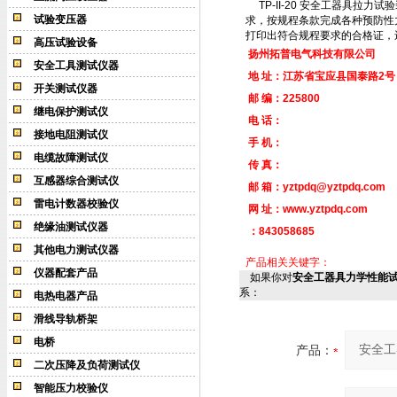
TP-II-20
安全工器具拉力试验
试验变压器
求，按规程条款完成各种预防性
打印出符合规程要求的合格证，
高压试验设备
扬州拓普电气科技有限公司
安全工具测试仪器
地 址：江苏省宝应县国泰路2号
开关测试仪器
邮 编：
225800
继电保护测试仪
电 话：
接地电阻测试仪
手 机：
电缆故障测试仪
传 真：
互感器综合测试仪
邮 箱：
yztpdq@yztpdq.com
雷电计数器校验仪
网 址：
www.yztpdq.com
绝缘油测试仪器
：843058685
其他电力测试仪器
产品相关关键字：
仪器配套产品
如果你对
安全工器具力学性能
系：
电热电器产品
滑线导轨桥架
电桥
产品：
二次压降及负荷测试仪
智能压力校验仪