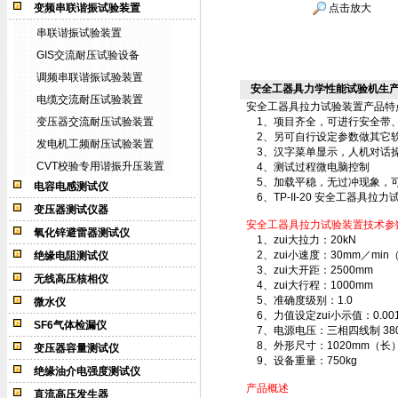
变频串联谐振试验装置
点击放大
串联谐振试验装置
GIS交流耐压试验设备
调频串联谐振试验装置
安全工器具力学性能试验机生
电缆交流耐压试验装置
安全工器具拉力试验装置
产品特
变压器交流耐压试验装置
1、项目齐全，可进行安全带、
2、另可自行设定参数做其它软
发电机工频耐压试验装置
3、汉字菜单显示，人机对话
CVT校验专用谐振升压装置
4、测试过程微电脑控制
5、加载平稳，无过冲现象，可
电容电感测试仪
6、TP-II-20
安全工器具拉力
变压器测试仪器
安全工器具拉力试验装置
技术参
氧化锌避雷器测试仪
1、zui大拉力：20kN
2、zui小速度：30mm／mi
绝缘电阻测试仪
3、zui大开距：2500mm
无线高压核相仪
4、zui大行程：1000mm
5、准确度级别：1.0
微水仪
6、力值设定zui小示值：0.001
SF6气体检漏仪
7、电源电压：三相四线制 380V
8、外形尺寸：1020mm（长）
变压器容量测试仪
9、设备重量：750kg
绝缘油介电强度测试仪
产品概述
直流高压发生器