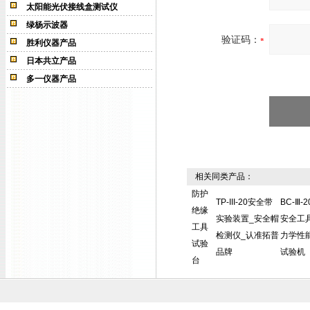
太阳能光伏接线盒测试仪
绿杨示波器
验证码：
胜利仪器产品
日本共立产品
多一仪器产品
相关同类产品：
防护
TP-III-20安全带
BC-Ⅲ-2
绝缘
实验装置_安全帽
安全工
工具
检测仪_认准拓普
力学性
试验
品牌
试验机
台