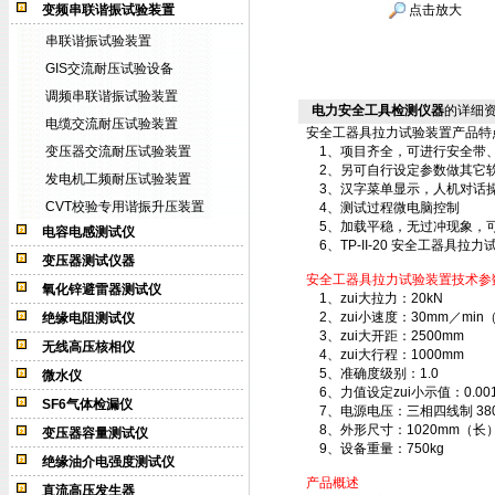
变频串联谐振试验装置
点击放大
串联谐振试验装置
GIS交流耐压试验设备
调频串联谐振试验装置
电力安全工具检测仪器
的详细
电缆交流耐压试验装置
安全工器具拉力试验装置
产品特
变压器交流耐压试验装置
1、项目齐全，可进行安全带、
2、另可自行设定参数做其它软
发电机工频耐压试验装置
3、汉字菜单显示，人机对话
CVT校验专用谐振升压装置
4、测试过程微电脑控制
5、加载平稳，无过冲现象，可
电容电感测试仪
6、TP-II-20
安全工器具拉力
变压器测试仪器
安全工器具拉力试验装置
技术参
氧化锌避雷器测试仪
1、zui大拉力：20kN
2、zui小速度：30mm／mi
绝缘电阻测试仪
3、zui大开距：2500mm
无线高压核相仪
4、zui大行程：1000mm
5、准确度级别：1.0
微水仪
6、力值设定zui小示值：0.001
SF6气体检漏仪
7、电源电压：三相四线制 380V
8、外形尺寸：1020mm（长）
变压器容量测试仪
9、设备重量：750kg
绝缘油介电强度测试仪
产品概述
直流高压发生器