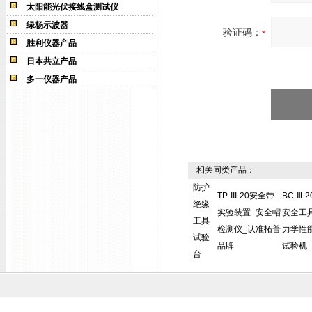
太阳能光伏接线盒测试仪
绿杨示波器
验证码：
胜利仪器产品
日本共立产品
多一仪器产品
相关同类产品：
防护
TP-III-20安全带
BC-Ⅲ-2
绝缘
实验装置_安全帽
安全工
工具
检测仪_认准拓普
力学性
试验
品牌
试验机
台