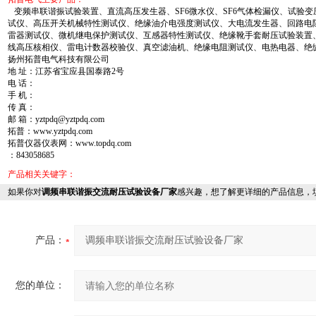
变频串联谐振试验装置、直流高压发生器、SF6微水仪、SF6气体检漏仪、试验
试仪、高压开关机械特性测试仪、绝缘油介电强度测试仪、大电流发生器、回路电
雷器测试仪、微机继电保护测试仪、互感器特性测试仪、绝缘靴手套耐压试验装置
线高压核相仪、雷电计数器校验仪、真空滤油机、绝缘电阻测试仪、电热电器、绝
扬州拓普电气科技有限公司
地 址：江苏省宝应县国泰路2号
电 话：
手 机：
传 真：
邮 箱：yztpdq@yztpdq.com
拓普：www.yztpdq.com
拓普仪器仪表网：www.topdq.com
：843058685
产品相关关键字：
如果你对
调频串联谐振交流耐压试验设备厂家
感兴趣，想了解更详细的产品信息，
产品：
您的单位：