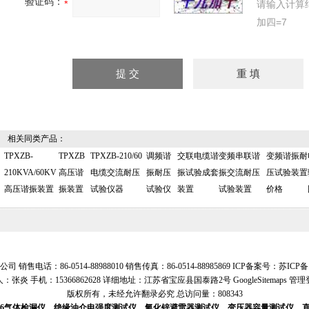
验证码：
请输入计算
加四=7
相关同类产品：
TPXZB-
TPXZB
TPXZB-210/60
调频谐
交联电缆谐
变频串联谐
变频谐振耐
210KVA/60KV
高压谐
电缆交流耐压
振耐压
振试验成套
振交流耐压
压试验装置
高压谐振装置
振装置
试验仪器
试验仪
装置
试验装置
价格
售电话：86-0514-88988010 销售传真：86-0514-88985869 ICP备案号：
苏ICP备1
：张炎 手机：15366862628 详细地址：江苏省宝应县国泰路2号
GoogleSitemaps
管理
版权所有，未经允许翻录必究 总访问量：808343
SF6气体检漏仪、绝缘油介电强度测试仪、氧化锌避雷器测试仪、变压器容量测试仪