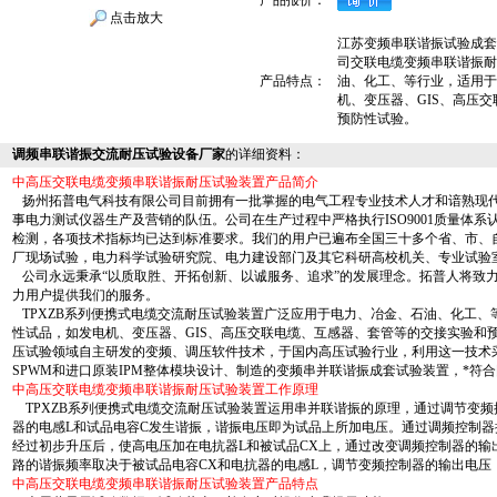
产品报价：
点击放大
江苏变频串联谐振试验成套
司交联电缆变频串联谐振耐
产品特点：
油、化工、等行业，适用于
机、变压器、GIS、高压
预防性试验。
调频串联谐振交流耐压试验设备厂家
的详细资料：
中高压交联电缆变频串联谐振耐压试验装置产品简介
扬州拓普电气科技有限公司目前拥有一批掌握的电气工程专业技术人才和谙熟现
事电力测试仪器生产及营销的队伍。公司在生产过程中严格执行ISO9001质量体
检测，各项技术指标均已达到标准要求。我们的用户已遍布全国三十多个省、市、
厂现场试验，电力科学试验研究院、电力建设部门及其它科研高校机关、专业试验
公司永远秉承“以质取胜、开拓创新、以诚服务、追求”的发展理念。拓普人将致力
力用户提供我们的服务。
TPXZB系列便携式电缆交流耐压试验装置广泛应用于电力、冶金、石油、化工、
性试品，如发电机、变压器、GIS、高压交联电缆、互感器、套管等的交接实验和
压试验领域自主研发的变频、调压软件技术，于国内高压试验行业，利用这一技术采用
SPWM和进口原装IPM整体模块设计、制造的变频串并联谐振成套试验装置，*符
中高压交联电缆变频串联谐振耐压试验装置工作原理
TPXZB系列便携式电缆交流耐压试验装置运用串并联谐振的原理，通过调节变频
器的电感L和试品电容C发生谐振，谐振电压即为试品上所加电压。通过调频控制
经过初步升压后，使高电压加在电抗器L和被试品CX上，通过改变调频控制器的输
路的谐振频率取决于被试品电容CX和电抗器的电感L，调节变频控制器的输出电压
中高压交联电缆变频串联谐振耐压试验装置产品特点