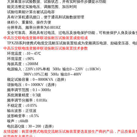
大屏幕显示试验数据、试验状态，并有实时操作步骤提示功能
能灵活整定实验电压、调频范围、加压时间
试验结果能计算出被试品电容
具有计算机通讯接口，便于通讯和试验数据管理
体积小、重量轻、操作方便
分辨率高、频率分辨率为0.001HZ
安全可靠高、系统具有过电流、过电压及放电保护功能，可有效保护人身及设备
中高压交联电缆变频串联谐振耐压试验装置成套组成
TPXZB系列便携式电缆交流耐压试验装置组成为变频调压电源、励磁变压器、电
中高压交联电缆变频串联谐振耐压试验装置技术参数
环境温度：-10～45℃
环境湿度：≤90%
海拔高度：≤2000M
电源输入：220V±10%单相 50Hz 输出0～220V（≤10KW）
380V±10%三相 50Hz 输出0～400V
额定试验容量：0～8000KVA（选择）
谐振电压：0～1000KV（选择）
频率调节范围：0.1～300Hz
系统测量精度：0.5级
频率调节分频率：0.01Hz
不稳定度：≤0.05%
输出波形：正弦波
波形畸变率：≤0.5%
噪声：≤60dB
电抗器Q值：30～200（选择）
友情提醒：购置便携式电缆交流耐压试验装置要选直接生产商的产品，产品质量及
拓普电气主要产品：