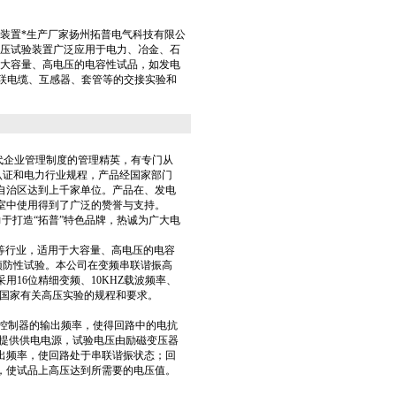
装置*生产厂家扬州拓普电气科技有限公
压试验装置广泛应用于电力、冶金、石
大容量、高电压的电容性试品，如发电
交联电缆、互感器、套管等的交接实验和
代企业管理制度的管理精英，有专门从
系认证和电力行业规程，产品经国家部门
自治区达到上千家单位。产品在、发电
室中使用得到了广泛的赞誉与支持。
于打造“拓普”特色品牌，热诚为广大电
等行业，适用于大容量、高电压的电容
预防性试验。本公司在变频串联谐振高
16位精细变频、10KHZ载波频率、
合国家有关高压实验的规程和要求。
控制器的输出频率，使得回路中的电抗
器提供供电电源，试验电压由励磁变压器
出频率，使回路处于串联谐振状态；回
，使试品上高压达到所需要的电压值。