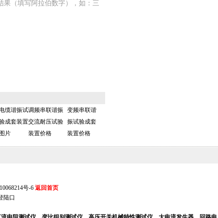
结果（填写阿拉伯数字），如：三
电缆谐振试
调频串联谐振
变频串联谐
验成套装置
交流耐压试验
振试验成套
图片
装置价格
装置价格
0068214号-6
返回首页
登陆口
、直流电阻测试仪、变比组别测试仪、高压开关机械特性测试仪、大电流发生器、回路电