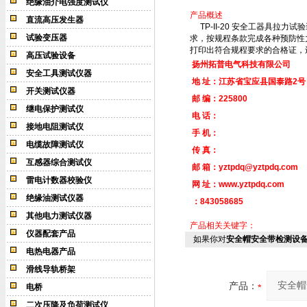
绝缘油介电强度测试仪
产品概述
直流高压发生器
TP-II-20
安全工器具拉力试验
试验变压器
求，按规程条款完成各种预防性
打印出符合规程要求的合格证，
高压试验设备
扬州拓普电气科技有限公司
安全工具测试仪器
地 址：江苏省宝应县国泰路2号
开关测试仪器
邮 编：
225800
继电保护测试仪
电 话：
接地电阻测试仪
手 机：
电缆故障测试仪
传 真：
互感器综合测试仪
邮 箱：
yztpdq@yztpdq.com
雷电计数器校验仪
网 址：
www.yztpdq.com
绝缘油测试仪器
：843058685
其他电力测试仪器
产品相关关键字：
仪器配套产品
如果你对
安全帽安全带检测设
电热电器产品
滑线导轨桥架
产品：
电桥
二次压降及负荷测试仪