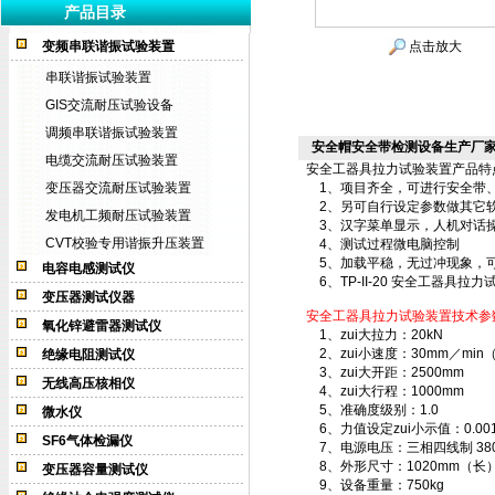
产品目录
变频串联谐振试验装置
点击放大
串联谐振试验装置
GIS交流耐压试验设备
调频串联谐振试验装置
安全帽安全带检测设备生产厂
电缆交流耐压试验装置
安全工器具拉力试验装置
产品特
变压器交流耐压试验装置
1、项目齐全，可进行安全带、
2、另可自行设定参数做其它软
发电机工频耐压试验装置
3、汉字菜单显示，人机对话
CVT校验专用谐振升压装置
4、测试过程微电脑控制
5、加载平稳，无过冲现象，可
电容电感测试仪
6、TP-II-20
安全工器具拉力
变压器测试仪器
安全工器具拉力试验装置
技术参
氧化锌避雷器测试仪
1、zui大拉力：20kN
2、zui小速度：30mm／mi
绝缘电阻测试仪
3、zui大开距：2500mm
无线高压核相仪
4、zui大行程：1000mm
5、准确度级别：1.0
微水仪
6、力值设定zui小示值：0.001
SF6气体检漏仪
7、电源电压：三相四线制 380V
8、外形尺寸：1020mm（长）
变压器容量测试仪
9、设备重量：750kg