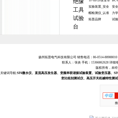
绝缘
TP-III-20安全带
BC-
实验装置_安全
安
工具
帽检测仪_认准
力
试验
拓普品牌
试
台
扬州拓普电气科技有限公司 销售电话：86-0514-88988010 销
联系人：张炎 手机：15366862628
版权所有，未经允
关键词导航:
SF6微水仪、直流高压发生器、变频串联谐振试验装置、试验变压器、S
变比组别测试仪、高压开关机械特性测试
推