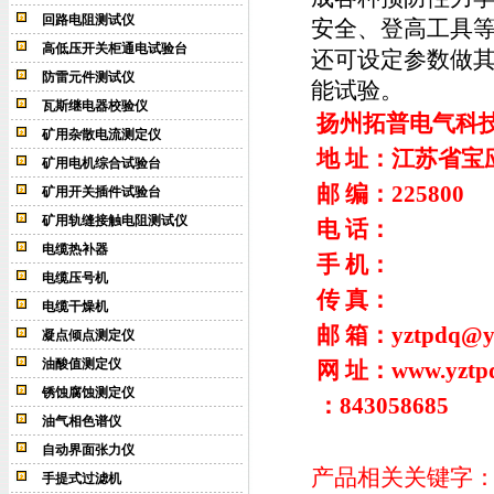
回路电阻测试仪
安全、登高工具
高低压开关柜通电试验台
还可设定参数做
防雷元件测试仪
能试验。
瓦斯继电器校验仪
扬州拓普电气科
矿用杂散电流测定仪
地 址：江苏省宝
矿用电机综合试验台
邮 编：
225800
矿用开关插件试验台
矿用轨缝接触电阻测试仪
电 话：
电缆热补器
手 机：
电缆压号机
传 真：
电缆干燥机
邮 箱：
yztpdq@y
凝点倾点测定仪
油酸值测定仪
网 址：
www.yztp
锈蚀腐蚀测定仪
：843058685
油气相色谱仪
自动界面张力仪
产品相关关键字
手提式过滤机