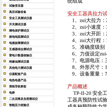
统组成
试验变压器
高压试验设备
安全工器具拉力
安全工具测试仪器
1、zui大拉力：2
开关测试仪器
2、zui小速度：
继电保护测试仪
3、zui大开距：2
接地电阻测试仪
4、zui大行程：1
电缆故障测试仪
5、准确度级别：
互感器综合测试仪
6、力值设定zui小
雷电计数器校验仪
7、电源电压：三相四
绝缘油测试仪器
8、外形尺寸：10
其他电力测试仪器
9、设备重量：75
仪器配套产品
电热电器产品
产品概述
滑线导轨桥架
TP-II-20
安全
电桥
工器具预防性试验规
二次压降及负荷测试仪
智能压力校验仪
成各种预防性力