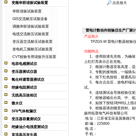
变频串联谐振试验装置
点击放大
串联谐振试验装置
GIS交流耐压试验设备
调频串联谐振试验装置
雷电计数动作校验仪生产厂家
电缆交流耐压试验装置
产品简介
变压器交流耐压试验装置
TPZGS-M 雷电计数器校
发电机工频耐压试验装置
功能特点
1、使用前请先充电，为确保充
CVT校验专用谐振升压装置
上红灯亮表示正在充电。
电容电感测试仪
2、根据计数器安装高度，适
变压器测试仪器
3、专配的接地线，一端插头
4、按下红色按钮，接通高压约
氧化锌避雷器测试仪
5、每次点击后，放电杆端头应
绝缘电阻测试仪
试。
6、连续测试会导致校验仪发
无线高压核相仪
7、校验器输出分高、中、低
8、如按下按钮3秒钟以上指
微水仪
9、校验器请勿随意拆卸。如
SF6气体检漏仪
扬州拓普电气科技有限公司
地 址：江苏省宝应县国泰路2号
变压器容量测试仪
邮 编：
225800
绝缘油介电强度测试仪
电 话：
手 机：
直流高压发生器