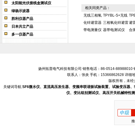
太阳能光伏接线盒测试仪
相关同类产品：
绿杨示波器
无线三相氧
TPYBL-S+无线
TP
胜利仪器产品
化锌避雷器
三相氧化锌避雷
避
日本共立产品
带电测量仪
器带电测试仪
合
多一仪器产品
扬州拓普电气科技有限公司 销售电话：86-0514-88988010 销售
联系人：张炎 手机：15366862628 
版权所有，未经允
关键词导航:
SF6微水仪、直流高压发生器、变频串联谐振试验装置、试验变压器、
仪、变比组别测试仪、高压开关机械特性测
推