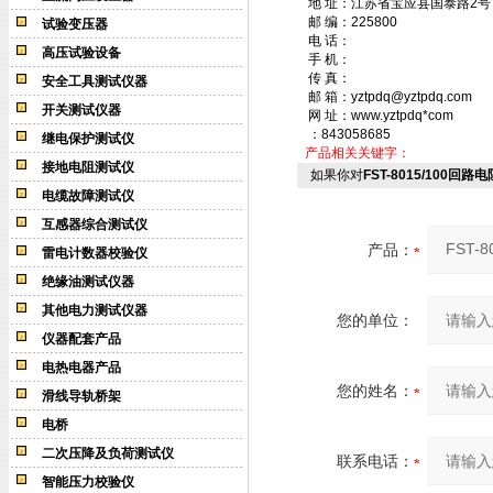
地 址：江苏省宝应县国泰路2号
邮 编：225800
试验变压器
电 话：
高压试验设备
手 机：
传 真：
安全工具测试仪器
邮 箱：yztpdq@yztpdq.com
开关测试仪器
网 址：www.yztpdq*com
：843058685
继电保护测试仪
产品相关关键字：
接地电阻测试仪
如果你对
FST-8015/100回
电缆故障测试仪
互感器综合测试仪
产品：
雷电计数器校验仪
绝缘油测试仪器
其他电力测试仪器
您的单位：
仪器配套产品
电热电器产品
您的姓名：
滑线导轨桥架
电桥
二次压降及负荷测试仪
联系电话：
智能压力校验仪