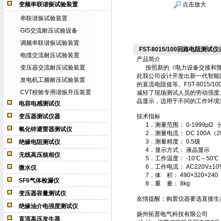
变频串联谐振试验装置
点击放大
串联谐振试验装置
GIS交流耐压试验设备
调频串联谐振试验装置
FST-8015/100回路电阻测试仪
电缆交流耐压试验装置
产品简介
变压器交流耐压试验装置
按照新的《电力设备交接和预防
此我公司设计开发出新一代智能
发电机工频耐压试验装置
的直流电阻值等。FST-8015
CVT校验专用谐振升压装置
减轻了现场测试人员的劳动强度
晶显示，适用于不同的工作环境
电容电感测试仪
变压器测试仪器
技术指标
1．测量范围： 0-1999μΩ 
氧化锌避雷器测试仪
2．测量电流： DC 100A（
3．测量精度： 0.5级
绝缘电阻测试仪
4．显示方式： 液晶显示
无线高压核相仪
5．工作温度： -10℃～50℃
6．工作电流： AC220V±10
微水仪
7．体 积： 490×320×240
SF6气体检漏仪
8．重 量： 8kg
变压器容量测试仪
友情提醒：购置仪器要选直接生
绝缘油介电强度测试仪
扬州拓普电气科技有限公司
直流高压发生器