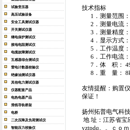
技术指标
试验变压器
高压试验设备
1．测量范围： 0-
安全工具测试仪器
2．测量电流： D
开关测试仪器
3．测量精度： 0
继电保护测试仪
4．显示方式：
接地电阻测试仪
5．工作温度： -
电缆故障测试仪
6．工作电流： A
互感器综合测试仪
7．体 积： 490
雷电计数器校验仪
8．重 量： 8k
绝缘油测试仪器
其他电力测试仪器
友情提醒：购置
仪器配套产品
保证！
电热电器产品
滑线导轨桥架
扬州拓普电气科
电桥
地 址：江苏省宝
二次压降及负荷测试仪
yztpdq。。ｃｏｍ
智能压力校验仪