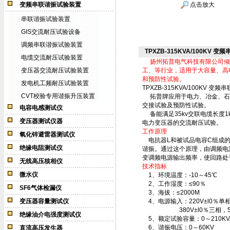
变频串联谐振试验装置
点击放大
串联谐振试验装置
GIS交流耐压试验设备
调频串联谐振试验装置
TPXZB-315KVA/100KV 
电缆交流耐压试验装置
扬州拓普电气科技有限公司倾
变压器交流耐压试验装置
工、等行业，适用于大容量、高
和预防性试验。
发电机工频耐压试验装置
TPXZB-315KVA/100KV 
CVT校验专用谐振升压装置
拓普牌应用于电力、冶金、石
交接试验及预防性试验。
电容电感测试仪
备能满足35kv交联电缆长度1k
变压器测试仪器
电力变压器的交流耐压试验。
工作原理
氧化锌避雷器测试仪
电抗器L和被试品电容C组成的串
绝缘电阻测试仪
谐振。通过这个原理，由调频电
变调频电源输出频率，使回路处
无线高压核相仪
技术指标
微水仪
1、环境温度：-10～45℃
2、工作湿度：≤90％
SF6气体检漏仪
3、海拔：≤2000M
变压器容量测试仪
4、电源输入：220V±l0％单相 输
380V±l0％三相，50Hz
绝缘油介电强度测试仪
5、额定试验容量：0～210K
6、谐振电压：0～60KV
直流高压发生器