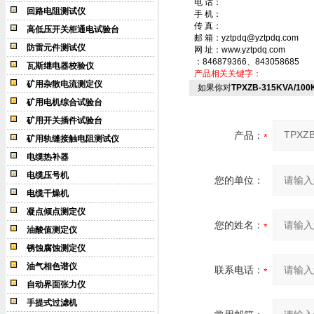
电 话：
回路电阻测试仪
手 机：
传 真：
高低压开关柜通电试验台
邮 箱：yztpdq@yztpdq.com
防雷元件测试仪
网 址：www.yztpdq.com
：846879366、843058685
瓦斯继电器校验仪
产品相关关键字：
矿用杂散电流测定仪
如果你对
TPXZB-315KVA/
矿用电机综合试验台
矿用开关插件试验台
产品：
矿用轨缝接触电阻测试仪
电缆热补器
电缆压号机
您的单位：
电缆干燥机
凝点倾点测定仪
您的姓名：
油酸值测定仪
锈蚀腐蚀测定仪
油气相色谱仪
联系电话：
自动界面张力仪
手提式过滤机