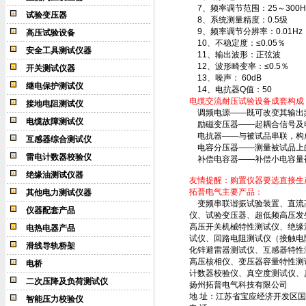
7、频率调节范围：25～300H
试验变压器
8、系统测量精度：0.5级
9、频率调节分辨率：0.01Hz
高压试验设备
10、不稳定度：≤0.05％
安全工具测试仪器
11、输出波形：正弦波
12、波形畸变率：≤0.5％
开关测试仪器
13、噪声： 60dB
继电保护测试仪
14、电抗器Q值：50
电缆交流耐压试验设备
成套构成
接地电阻测试仪
调频电源——既可改变其输出
电缆故障测试仪
励磁变压器——起耦合信号及
电抗器——与被试品串联，构成
互感器综合测试仪
电容分压器——测量被试品上
雷电计数器校验仪
补偿电容器——补偿小电容量
绝缘油测试仪器
友情提醒：购置仪器要选直接生
拓普电气主要产品：
其他电力测试仪器
变频串联谐振试验装置、直流高压
仪器配套产品
仪、试验变压器、超低频高压发
高压开关机械特性测试仪、绝缘
电热电器产品
试仪、回路电阻测试仪（接触电
滑线导轨桥架
化锌避雷器测试仪、互感器特性
高压核相仪、变压器容量特性测
电桥
计数器校验仪、真空度测试仪、
二次压降及负荷测试仪
扬州拓普电气科技有限公司
地 址：江苏省宝应经济开发区国
智能压力校验仪