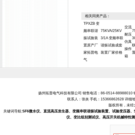
相关同类产品：
TPXZB 变
交流
频串联谐
75KVA/25KV
7
耐压
振试验装
3/1A 变频串联
3
仿真
置原产厂
谐振试验成套
操作
家拓普电
装置厂家价格
箱
气
扬州拓普电气科技有限公司 销售电话：86-0514-88988010 销售
联系人：张炎 手机：15366862628 
版权所有，未经允
关键词导航:
SF6微水仪、直流高压发生器、变频串联谐振试验装置、试验变压器、
仪、变比组别测试仪、高压开关机械特性测