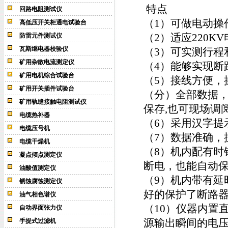
特点
回路电阻测试仪
（1）可做电动操
高低压开关柜通电试验台
（2）适应220
防雷元件测试仪
瓦斯继电器校验仪
（3）可实测行程
矿用杂散电流测定仪
（4）能够实现断
矿用电机综合试验台
（5）接线方便，
矿用开关插件试验台
（分）全部数据，
矿用轨缝接触电阻测试仪
保存,也可现场调
电缆热补器
（6）采用汉字提
电缆压号机
（7）数据准确，
电缆干燥机
（8）机内配有时
凝点倾点测定仪
断电，也能自动
油酸值测定仪
（9）机内带有延
锈蚀腐蚀测定仪
好的保护了断路
油气相色谱仪
（10）仪器内置直流
自动界面张力仪
源输出瞬间的电压
手提式过滤机