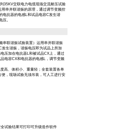
系列35KV交联电力电缆现场交流耐压试验
)运用串并联谐振的原理，通过调节变频控
的电抗器的电感L和试品电容C发生谐
电压。
变频串联谐振试验装置）运用串并联谐振
C发生谐振，谐振电压即为试品上所加
电压加在电抗器L和被试品CX上，通过
品电容CX和电抗器的电感L，调节变频
程度高、体积小、重量轻；全套装置各单
方便，现场试验无须吊装，可人工进行安
全试验结果可打印可升级造作软件