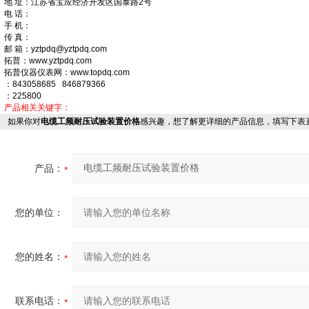
地 址：江苏省宝应经济开发区国泰路2号
电 话：
手 机：
传 真：
邮 箱：yztpdq@yztpdq.com
拓普：www.yztpdq.com
拓普仪器仪表网：www.topdq.com
：843058685 846879366
：225800
产品相关关键字：
如果你对
电缆工频耐压试验装置价格
感兴趣，想了解更详细的产品信息，填写下表
产品：
您的单位：
您的姓名：
联系电话：