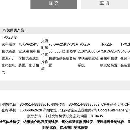
相关同类产品：
TPXZB 变
交流
频串联谐
75KVA/25KV
75KVA/25KV×3/1A
TPXZB-
TPXZB-
TPXZ
耐压
振试验装
3/1A 变频串联
30~300Hz 变频串
210KVA/60KV
75KVA/25KV
540K
仿真
置原产厂
谐振试验成套
联谐振试验成套装
串联谐振试验
变频串联谐
变频
操作
家拓普电
装置厂家价格
置
系统
振试验装置
验装
箱
气
话：86-0514-88988010 销售传真：86-0514-88985869 ICP备案号：
苏ICP
张炎 手机：15366862628 详细地址：江苏省宝应县国泰路2号
GoogleSitemaps
管
版权所有，未经允许翻录必究 总访问量：810435
SF6气体检漏仪、绝缘油介电强度测试仪、氧化锌避雷器测试仪、变压器容量测试仪
阻测试仪、接地电阻测试仪等