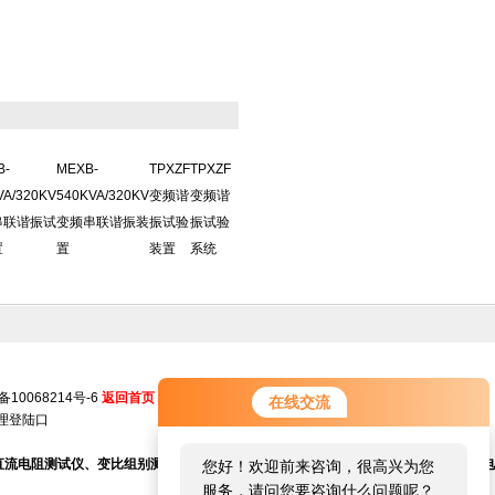
B-
MEXB-
TPXZF
TPXZF
VA/320KV
540KVA/320KV
变频谐
变频谐
串联谐振试
变频串联谐振装
振试验
振试验
置
置
装置
系统
备10068214号-6
返回首页
在线交流
理登陆口
、直流电阻测试仪、变比组别测试仪、高压开关机械特性测试仪、大电流发生器、回路电
您好！欢迎前来咨询，很高兴为您
服务，请问您要咨询什么问题呢？