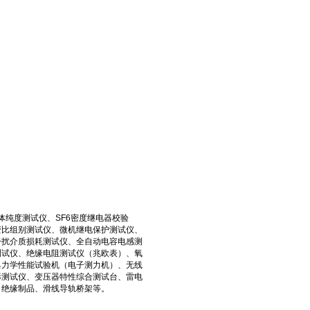
体纯度测试仪、SF6密度继电器校验
变比组别测试仪、微机继电保护测试仪、
干扰介质损耗测试仪、全自动电容电感测
测试仪、绝缘电阻测试仪（兆欧表）、氧
具力学性能试验机（电子测力机）、无线
形测试仪、变压器特性综合测试台、雷电
、绝缘制品、滑线导轨桥架等。