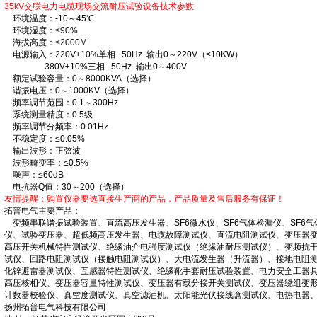
35kV交联电力电缆现场交流耐压试验设备技术参数
环境温度：-10～45℃
环境湿度：≤90%
海拔高度：≤2000M
电源输入：220V±10%单相 50Hz 输出0～220V（≤10KW）
380V±10%三相 50Hz 输出0～400V
额定试验容量：0～8000KVA（选择）
谐振电压：0～1000KV（选择）
频率调节范围：0.1～300Hz
系统测量精度：0.5级
频率调节分频率：0.01Hz
不稳定度：≤0.05%
输出波形：正弦波
波形畸变率：≤0.5%
噪声：≤60dB
电抗器Q值：30～200（选择）
友情提醒：购置仪器要选直接生产商的产品，产品质量及售后服务有保证！
拓普电气主要产品：
变频串联谐振试验装置、直流高压发生器、SF6微水仪、SF6气体检漏仪、SF6气
仪、试验变压器、超低频高压发生器、电缆故障测试仪、直流电阻测试仪、变压器
高压开关机械特性测试仪、绝缘油介电强度测试仪（绝缘油耐压测试仪）、变频抗
试仪、回路电阻测试仪（接触电阻测试仪）、大电流发生器（升流器）、接地电阻
化锌避雷器测试仪、互感器特性测试仪、绝缘靴手套耐压试验装置、电力安全工器
高压核相仪、变压器容量特性测试仪、变压器有载分接开关测试仪、变压器绕组变
计数器校验仪、真空度测试仪、真空滤油机、太阳能光伏接线盒测试仪、电热电器
扬州拓普电气科技有限公司