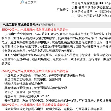
点击放大
拓普电气专业制造的TPCXZ
设备(变频串联谐振试验装置
产品特点：
制器的输出频率，使得回路中
振，谐振电压即为试品上所加
电缆工频耐压试验装置价格
的详细资料：
35KV交联电力电缆现场交流耐压试验设备产品简介
拓普电气专业制造的
TPCXZ系列
110KV交联电力电缆现场交流耐压试验设备（
的原理，通过调节变频控制器的输出频率，使得回路中的电抗器的电感L和试品电容
电压。通过调频控制器提供供电电源，试验电压由励磁变压器经过初步升压后，使高
改变调频控制器的输出频率，使回路处于串联谐振状态；回路的谐振频率取决于被试
控制器的输出电压，使试品上高压达到所需要的电压值。
TPCXZ
串联谐振针对GIS试验电压高、试验电流小的特点进行设计。装置自动化
元重量均不超过40kg，适合现场搬运；电抗器采用干式环氧浇注、运行可靠、搬运
装试验。
35KV交联电力电缆现场交流耐压试验设备产品特点
大屏幕显示试验数据、试验状态，并有实时操作步骤提示功能
能灵活整定实验电压、调频范围、加压时间
试验结果能计算出被试品电容
具有计算机通讯接口，便于通讯和试验数据管理
体积小、重量轻、操作方便
分辨率高、频率分辨率为0.001HZ
安全可靠高、系统具有过电流、过电压及放电保护功能，可有效保护人身及设备安
35KV交联电力电缆现场交流耐压试验设备成套组成
成套装置组成为变频调压电源、励磁变压器、电抗器、分压器及补偿电容器。