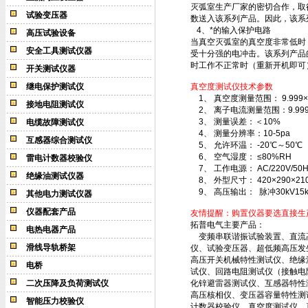
灭弧室生产厂家的密切合作，取
试验变压器
数送入该系列产品。因此，该系
4、*的输入保护电路
高压试验设备
当真空灭弧室的真空度非常低时
安全工具测试仪器
受十分强的电冲击。该系列产品
时工作不正常时（重新开机即可
开关测试仪器
继电保护测试仪
真空度测试仪技术参数
1、 真空度测量范围： 9.999×1
接地电阻测试仪
2、 离子电流测量范围：9.999×1
3、 测量误差：＜10%
电缆故障测试仪
4、 测量分辨率：10-5pa
互感器综合测试仪
5、 允许环温： -20℃～50℃
6、 空气湿度： ≤80%RH
雷电计数器校验仪
7、 工作电源： AC/220V/50H
绝缘油测试仪器
8、 外型尺寸： 420×290×2
9、 高压输出： 脉冲30kV15k
其他电力测试仪器
仪器配套产品
友情提醒：购置仪器要选直接生
拓普电气主要产品：
电热电器产品
变频串联谐振试验装置、直流高
滑线导轨桥架
仪、试验变压器、超低频高压发
高压开关机械特性测试仪、绝缘
电桥
试仪、回路电阻测试仪（接触电
二次压降及负荷测试仪
化锌避雷器测试仪、互感器特性
高压核相仪、变压器容量特性测
智能压力校验仪
计数器校验仪、真空度测试仪、