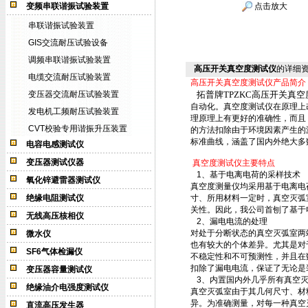
变频串联谐振试验装置
点击放大
串联谐振试验装置
GIS交流耐压试验设备
调频串联谐振试验装置
高压开关真空度测试仪
的详细
电缆交流耐压试验装置
高压开关真空度测试仪产品简介
变压器交流耐压试验装置
拓普牌TPZKC高压开关真
自动化。真空度测试仪在原理上
发电机工频耐压试验装置
理原理上有更好的准确性，而且
CVT校验专用谐振升压装置
的方法扣除由于环境因素产生的
标准曲线，涵盖了国内外绝大多
电容电感测试仪
变压器测试仪器
真空度测试仪主要特点
1、基于电离电荷的采样技术
氧化锌避雷器测试仪
真空度测量仪均采用基于电离电
绝缘电阻测试仪
寸、所用材料一定时，真空灭弧
关性。因此，我公司首刨了基于
无线高压核相仪
2、漏电电流的处理
对处于分断状态的真空灭弧室两
微水仪
也有较大的个体差异。尤其是对
SF6气体检漏仪
不稳定性和不可预测性，并且在
扣除了漏电电流，保证了无论是
变压器容量测试仪
3、内置国内外几乎所有真空灭
绝缘油介电强度测试仪
真空灭弧室由于其几何尺寸、材
异。为准确测量，对每一种真空
直流高压发生器