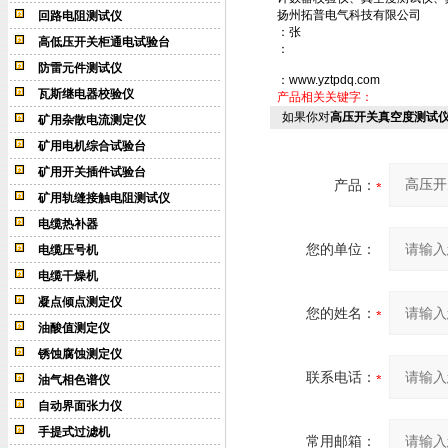
扬州拓普电气科技有限公司
回路电阻测试仪
：张
高低压开关柜通电试验台
：
防雷元件测试仪
：www.yztpdq.com
瓦斯继电器校验仪
产品相关关键字：
如果你对
高压开关真空度测试
矿用杂散电流测定仪
矿用电机综合试验台
矿用开关插件试验台
产品：
矿用轨缝接触电阻测试仪
电缆热补器
您的单位：
电缆压号机
电缆干燥机
凝点倾点测定仪
您的姓名：
油酸值测定仪
锈蚀腐蚀测定仪
联系电话：
油气相色谱仪
自动界面张力仪
手提式过滤机
常用邮箱：