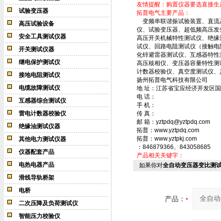
友情提醒：购置仪器要选直接生
试验变压器
拓普电气主要产品：
变频串联谐振试验装置、直流高
高压试验设备
仪、试验变压器、超低频高压发
安全工具测试仪器
高压开关机械特性测试仪、绝缘
试仪、回路电阻测试仪（接触电
开关测试仪器
化锌避雷器测试仪、互感器特性
继电保护测试仪
高压核相仪、变压器容量特性测
计数器校验仪、真空度测试仪、
接地电阻测试仪
扬州拓普电气科技有限公司
电缆故障测试仪
地 址：江苏省宝应经济开发区国
电 话：
互感器综合测试仪
手 机：
雷电计数器校验仪
传 真：
邮 箱：yztpdq@yztpdq.com
绝缘油测试仪器
拓普：www.yztpdq.com
拓普：www.yztpkj.com
其他电力测试仪器
：846879366、843058685
仪器配套产品
产品相关关键字：
电热电器产品
如果你对
全自动变压器变比测
滑线导轨桥架
电桥
产品：
二次压降及负荷测试仪
智能压力校验仪