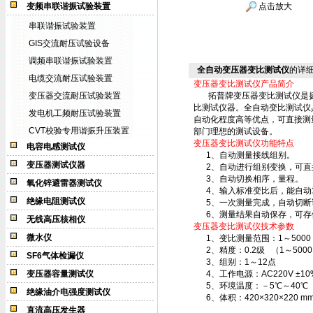
变频串联谐振试验装置
点击放大
串联谐振试验装置
GIS交流耐压试验设备
调频串联谐振试验装置
全自动变压器变比测试仪
的详
电缆交流耐压试验装置
变压器变比测试仪产品简介
变压器交流耐压试验装置
拓普牌变压器变比测试仪是扬州
比测试仪器。全自动变比测试仪
发电机工频耐压试验装置
自动化程度高等优点，可直接测
CVT校验专用谐振升压装置
部门理想的测试设备。
变压器变比测试仪功能特点
电容电感测试仪
1、自动测量接线组别。
变压器测试仪器
2、自动进行组别变换，可直
3、自动切换相序，量程。
氧化锌避雷器测试仪
4、输入标准变比后，能自动
绝缘电阻测试仪
5、一次测量完成，自动切断
6、测量结果自动保存，可存储
无线高压核相仪
变压器变比测试仪技术参数
微水仪
1、变比测量范围：1～5000
2、精度：0.2级 （1～500
SF6气体检漏仪
3、组别：1～12点
变压器容量测试仪
4、工作电源：AC220V ±10%
5、环境温度：－5℃～40℃ 
绝缘油介电强度测试仪
6、体积：420×320×220 m
直流高压发生器