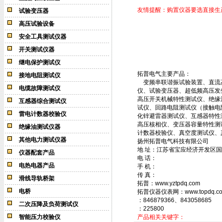
友情提醒：购置仪器要选直接生
试验变压器
高压试验设备
安全工具测试仪器
开关测试仪器
继电保护测试仪
拓普电气主要产品：
接地电阻测试仪
变频串联谐振试验装置、直流高压
电缆故障测试仪
仪、试验变压器、超低频高压发
高压开关机械特性测试仪、绝缘
互感器综合测试仪
试仪、回路电阻测试仪（接触电
雷电计数器校验仪
化锌避雷器测试仪、互感器特性
高压核相仪、变压器容量特性测
绝缘油测试仪器
计数器校验仪、真空度测试仪、
其他电力测试仪器
扬州拓普电气科技有限公司
地 址：江苏省宝应经济开发区国
仪器配套产品
电 话：
电热电器产品
手 机：
传 真：
滑线导轨桥架
拓普：www.yztpdq.com
电桥
拓普仪器仪表网：www.topdq.c
：846879366、843058685
二次压降及负荷测试仪
：225800
智能压力校验仪
产品相关关键字：