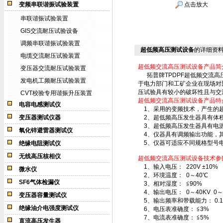
变频串联谐振试验装置
点击放大
串联谐振试验装置
GIS交流耐压试验设备
调频串联谐振试验装置
超低频高压测试设备
的详细资
电缆交流耐压试验装置
超低频交流高压测试设备产品简
变压器交流耐压试验装置
拓普牌TPDPF超低频交流高
发电机工频耐压试验装置
于电力部门和工矿企业在现场对
压试验具有较小的破坏性且与交
CVT校验专用谐振升压装置
超低频交流高压测试设备产品特
电容电感测试仪
1、采用的变频技术，产生的
变压器测试仪器
2、超低频高压发生器具有体
3、超低频高压发生器具有电源
氧化锌避雷器测试仪
4、仪器具有调频输出功能，其输出
5、仪器可适应不同规格型号电
绝缘电阻测试仪
无线高压核相仪
超低频交流高压测试设备技术参
1、输入电压： 220V ±10% 5
微水仪
2、环境温度： 0～40℃
SF6气体检漏仪
3、相对湿度： ≦90%
4、输出电压： 0～40KV 0～
变压器容量测试仪
5、输出频率和带载能力： 0.1Hz时 
绝缘油介电强度测试仪
6、电压表准确度： ≦3%
7、电流表准确度： ≦5%
直流高压发生器