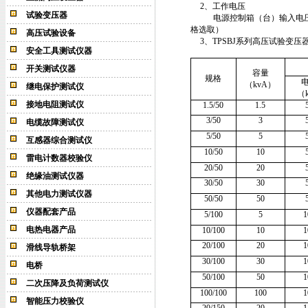
2
、工作电压
试验变压器
电源控制箱（台）输入电
格选取）
高压试验设备
3
、
TPSBJ系列高压试验变压
安全工具测试仪器
开关测试仪器
容量
规格
（kvA）
继电保护测试仪
（
接地电阻测试仪
1.5/50
1.5
3/50
3
电缆故障测试仪
5/50
5
互感器综合测试仪
10/50
10
雷电计数器校验仪
20/50
20
绝缘油测试仪器
30/50
30
其他电力测试仪器
50/50
50
仪器配套产品
5/100
5
1
电热电器产品
10/100
10
1
20/100
20
1
滑线导轨桥架
30/100
30
1
电桥
50/100
50
1
二次压降及负荷测试仪
100/100
100
1
智能压力校验仪