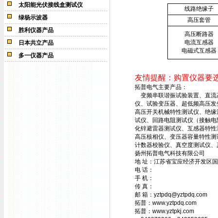
太阳能光伏接线盒测试仪
线路绝缘子
绿杨示波器
高压套管
胜利仪器产品
高压断路器
电流互感器
日本共立产品
电磁式互感器
多一仪器产品
友情提醒：购置仪器要
拓普电气主要产品：
变频串联谐振试验装置、直流高压
仪、试验变压器、超低频高压发
高压开关机械特性测试仪、绝缘
试仪、回路电阻测试仪（接触电
化锌避雷器测试仪、互感器特性
高压核相仪、变压器容量特性测
计数器校验仪、真空度测试仪、
扬州拓普电气科技有限公司
地 址：江苏省宝应经济开发区国
电 话：
手 机：
传 真：
邮 箱：yztpdq@yztpdq.com
拓普：www.yztpdq.com
拓普：www.yztpkj.com