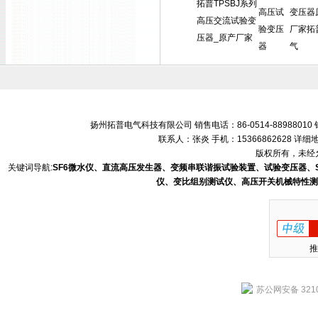
拓普TPSBJ系列
高压试
变压器
高压交流试验变
验变压
厂家拓
压器_原产厂家
器
气
扬州拓普电气科技有限公司 销售电话：86-0514-88988010 销售
联系人：张炎 手机：15366862628 
版权所有，未经允
关键词导航:
SF6微水仪、直流高压发生器、变频串联谐振试验装置、试验变压器、
仪、变比组别测试仪、高压开关机械特性测
推
苏公网安备 3210