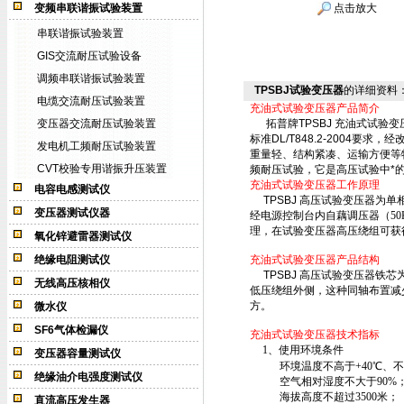
变频串联谐振试验装置
点击放大
串联谐振试验装置
GIS交流耐压试验设备
调频串联谐振试验装置
TPSBJ试验变压器
的详细资料
电缆交流耐压试验装置
充油式试验变压器产品简介
变压器交流耐压试验装置
拓普牌
TPSBJ 充油式试验
标准DL/T848.2-2004
发电机工频耐压试验装置
重量轻、结构紧凑、运输方便等
CVT校验专用谐振升压装置
频耐压试验，它是高压试验中*
充油式试验变压器工作原理
电容电感测试仪
TPSBJ 高压试验变压器
为单
变压器测试仪器
经电源控制台内自藕调压器（
50
理，在试验变压器高压绕组可获
氧化锌避雷器测试仪
绝缘电阻测试仪
充油式试验变压器产品结构
TPSBJ 高压试验变压器
铁芯
无线高压核相仪
低压绕组外侧，这种同轴布置减
方。
微水仪
SF6气体检漏仪
充油式试验变压器技术指标
1
、使用环境条件
变压器容量测试仪
环境温度不高于
+
40
℃
、不
绝缘油介电强度测试仪
空气相对湿度不大于
90%
海拔高度不超过
3500
米
；
直流高压发生器