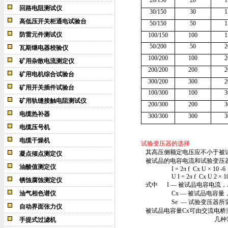
20/150
20
1
回路电阻测试仪
30/150
30
1
高低压开关柜通电试验台
50/150
50
1
防雷元件测试仪
100/150
100
1
50/200
50
2
瓦斯继电器校验仪
100/200
100
2
矿用杂散电流测定仪
200/200
200
2
矿用电机综合试验台
300/200
300
2
矿用开关插件试验台
100/300
100
3
矿用轨缝接触电阻测试仪
200/300
200
3
电缆热补器
300/300
300
3
电缆压号机
电缆干燥机
试验变压器
的选择
其高压侧额定电压应不小于被试
凝点倾点测定仪
被试品的电容电流和试验变压
油酸值测定仪
I = 2π f
Cx U × 10 -6
U I = 2
π
f
Cx U 2
×
10
锈蚀腐蚀测定仪
式中
I
—
被试品电容电流，
油气相色谱仪
Cx
—
被试品电容量，
Se
—
试验变压器所
自动界面张力仪
被试品电容量
Cx
可由交流电桥
几种常用被试品
手提式过滤机