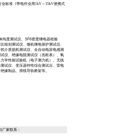
颁布电力行业标准《带电作业用1kV～35kV便携式
体纯度测试仪、SF6密度继电器校验
变比组别测试仪、微机继电保护测试仪、
干扰介质损耗测试仪、全自动电容电感测
测试仪、绝缘电阻测试仪（兆欧表）、氧
具力学性能试验机（电子测力机）、无线
形测试仪、变压器特性综合测试台、雷电
、绝缘制品、滑线导轨桥架等。
与厂家联系：