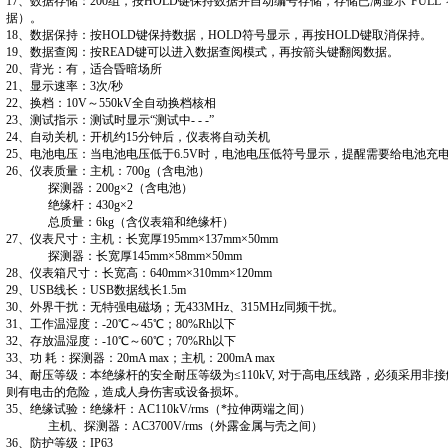
17、数据存储：200组，按HOLD键保持数据并自动编号存储，存储已满显示“FUL
据）。
18、数据保持：按HOLD键保持数据，HOLD符号显示，再按HOLD键取消保持。
19、数据查阅：按READ键可以进入数据查阅模式，再按箭头键翻阅数据。
20、背光：有，适合昏暗场所
21、显示速率：3次/秒
22、换档：10V～550kV全自动换档核相
23、测试指示：测试时显示“测试中- - -”
24、自动关机：开机约15分钟后，仪表将自动关机
25、电池电压：当电池电压低于6.5V时，电池电压低符号显示，提醒需要给电池充
26、仪表质量：主机：700g（含电池）
探测器：200g×2（含电池）
绝缘杆：430g×2
总质量：6kg（含仪表箱和绝缘杆）
27、仪表尺寸：主机：长宽厚195mm×137mm×50mm
探测器：长宽厚145mm×58mm×50mm
28、仪表箱尺寸：长宽高：640mm×310mm×120mm
29、USB线长：USB数据线长1.5m
30、外界干扰：无特强电磁场；无433MHz、315MHz同频干扰。
31、工作温湿度：-20℃～45℃；80%Rh以下
32、存放温湿度：-10℃～60℃；70%Rh以下
33、功 耗：探测器：20mA max；主机：200mA max
34、耐压等级：本绝缘杆的安全耐压等级为≤110kV, 对于高电压线路，必须采用
则有电击的危险，造成人身伤害或设备损坏。
35、绝缘试验：绝缘杆：AC110kV/rms（*拉伸两端之间）
主机、探测器：AC3700V/rms（外露金属与壳之间）
36、防护等级：IP63