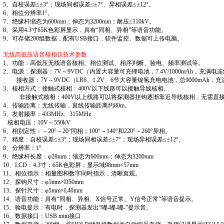
5、自校误差≤±3°；现场同相误差≤±7°、异相误差≤±12°。
6、相位分辨率1°。
7、绝缘杆缩态为600mm；伸态为3200mm；耐压≤110kV。
8、采用4.3寸65K色彩屏显示，具有“同相、异相”等语音功能。
9、可存储200组数据，配有USB接口，软件监控、数据可上传电脑。
无线高低压语音核相仪技术参数
1、功能：高低压无线语音核相、相位测试、相序判断、验电、频率测试等。
2、电源：探测器：7V～9VDC（内置大容量可充锂电池，7.4V/1000mAh，充满电
接收器：7V～9VDC（LR6、1.2V、6节大容量镍氢充电电池，总9000mAh，
3、核相方式：接触式核相：400V以下线路可以接触导线核相。
非接触式核相：400V以上线路可以将探测器挂钩逐渐靠近导线核相，无需直接
4、传输距离：无线传输，直线传输距离约80m。
5、发射频率：433MHz、315MHz
核相电压：10V～550kV
6、相别定性：－20°～20°同相；100°～140°和220°～260°异相。
7、精度：自校误差≤±3°；现场同相误差≤±7°；现场异相误差≤±12°。
8、分辨率：1°
9、绝缘杆长度：φ28mm；缩态为600mm；伸态为3200mm
10、LCD：4.3寸；65K色彩屏；显示域98mm×57mm
11、相位指示：相量图和数字同时指示，清晰直观。
12、探钩尺寸：φ5mm×D50mm
13、探针尺寸：φ5mm×L40mm
14、语音功能：具有“同相、异相、X信号正常、Y信号正常”等语音提示。
15、验电提示：有电时，探测器发出“嘟-嘟-嘟-”提示音。
16、数据接口：USB mini接口