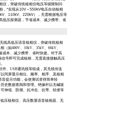
相仪，突破传统核相仪电压等级限制问
，*实现从10V～550kV电压自动核相
66kV、110kV、220kV），无需根据电压等
高低压探测器，节省成本、减少携带、省
能无线高低压语音核相仪，突破传统核相
400V、10kV、35kV、66kV、
，节省成本、减少携带、省时快捷。对于高
场信号即可完成核相，无需直接接触高压
能。
软件、USB通讯线等组成，其无线传送
，可以同屏显示相位、频率、相序、及核相
语音提示功能，会使测试变得简单轻
于历史数据查阅和管理。绝缘杆以无碱玻
、可伸缩、防潮、抗冲击、抗弯、轻便等
高低压核相仪、高压数显语音核相器、无