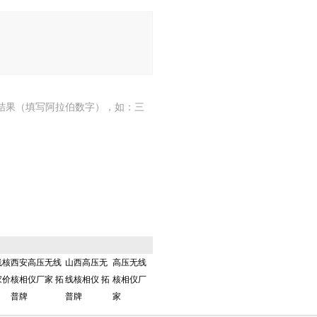
结果（填写阿拉伯数字），如：三
线核
西安高压无线
山西高压无
高压无线
家价
核相仪厂家 拓
线核相仪 拓
核相仪厂
普牌
普牌
家