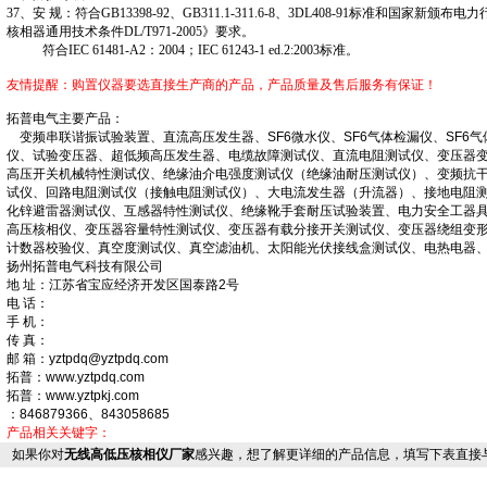
37、安 规：符合GB13398-92、GB311.1-311.6-8、3DL408-91标准和国家新
核相器通用技术条件DL/T971-2005》要求。
符合IEC 61481-A2：2004；IEC 61243-1 ed.2:2003标准。
友情提醒：购置仪器要选直接生产商的产品，产品质量及售后服务有保证！
拓普电气主要产品：
变频串联谐振试验装置、直流高压发生器、SF6微水仪、SF6气体检漏仪、SF6气
仪、试验变压器、超低频高压发生器、电缆故障测试仪、直流电阻测试仪、变压器
高压开关机械特性测试仪、绝缘油介电强度测试仪（绝缘油耐压测试仪）、变频抗
试仪、回路电阻测试仪（接触电阻测试仪）、大电流发生器（升流器）、接地电阻
化锌避雷器测试仪、互感器特性测试仪、绝缘靴手套耐压试验装置、电力安全工器
高压核相仪、变压器容量特性测试仪、变压器有载分接开关测试仪、变压器绕组变
计数器校验仪、真空度测试仪、真空滤油机、太阳能光伏接线盒测试仪、电热电器
扬州拓普电气科技有限公司
地 址：江苏省宝应经济开发区国泰路2号
电 话：
手 机：
传 真：
邮 箱：yztpdq@yztpdq.com
拓普：www.yztpdq.com
拓普：www.yztpkj.com
：846879366、843058685
产品相关关键字：
如果你对
无线高低压核相仪厂家
感兴趣，想了解更详细的产品信息，填写下表直接