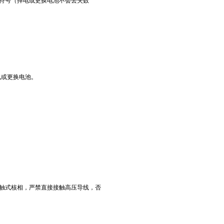
L”符号（掉电或更换电池不会丢失数
电或更换电池。
非接触式核相，严禁直接接触高压导线，否