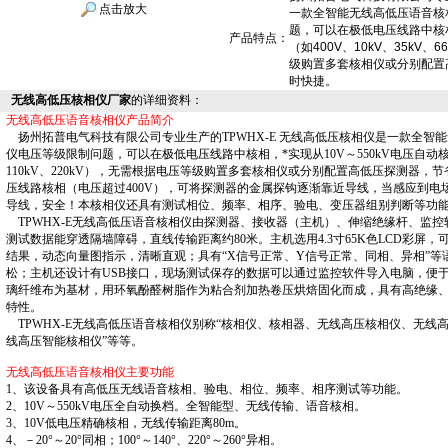
点击放大
一款全智能无线高低压语音核
题，可以在极低电压线路中核相
产品特点：
（如400V、10kV、35kV、
级购置多套核相仪或分别配置
时快捷。
无线高低压核相仪厂家
的详细资料：
无线高低压语音核相仪产品简介
扬州拓普电气科技有限公司专业生产的TPWHX-E 无线高低压核相仪是一款全智
仪电压等级限制问题，可以在极低电压线路中核相，*实现从10V～550kV电压自动核相（如
110kV、220kV），无需根据电压等级购置多套核相仪或分别配置高低压探测器
压线路核相（电压超过400V），可将探测器的金属探钩逐渐靠近导线，当感应到电
导线，安全！本核相仪还具有测试相位、频率、相序、验电、变压器组别判断等功
TPWHX-E无线高低压语音核相仪由探测器、接收器（主机）、伸缩绝缘杆、监控
测试数据能穿透隔墙障碍，直线传输距离约80米。主机选用4.3寸65K色LCD彩屏
结果，动态向量图指示，清晰直观；具有“X信号正常、Y信号正常、同相、异相”等
松；主机还设计有USB接口，现场测试保存的数据可以通过监控软件导入电脑，便
璃纤维布为基材，用环氧酚醛树脂作为粘合剂加热卷压烘焙固化而成，具有高绝缘
特性。
TPWHX-E无线高低压语音核相仪别称“核相仪、核相器、无线高压核相仪、无线
线高压智能核相仪”等等。
无线高低压语音核相仪主要功能
1、该设备具有高低压无线语音核相、验电、相位、频率、相序测试等功能。
2、10V～550kV电压全自动换档。全智能型、无线传输、语音核相。
3、10V低电压精确核相，无线传输距离80m。
4、－20°～20°同相；100°～140°、220°～260°异相。