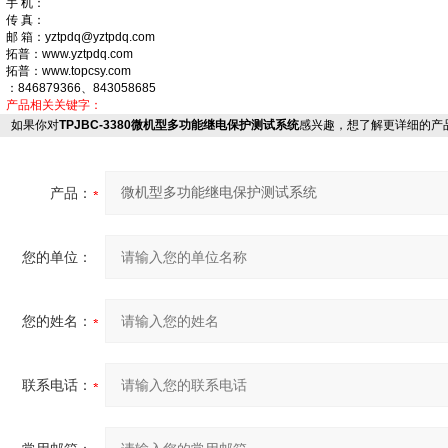
手 机：
传 真：
邮 箱：yztpdq@yztpdq.com
拓普：www.yztpdq.com
拓普：www.topcsy.com
：846879366、843058685
产品相关关键字：
如果你对
TPJBC-3380微机型多功能继电保护测试系统
感兴趣，想了解更详细的产
产品：
您的单位：
您的姓名：
联系电话：