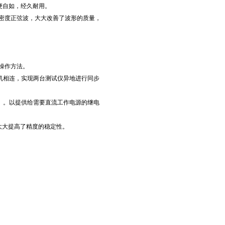
方便自如，经久耐用。
的高密度正弦波，大大改善了波形的质量，
操作方法。
C机相连，实现两台测试仪异地进行同步
6A）。以提供给需要直流工作电源的继电
大大提高了精度的稳定性。