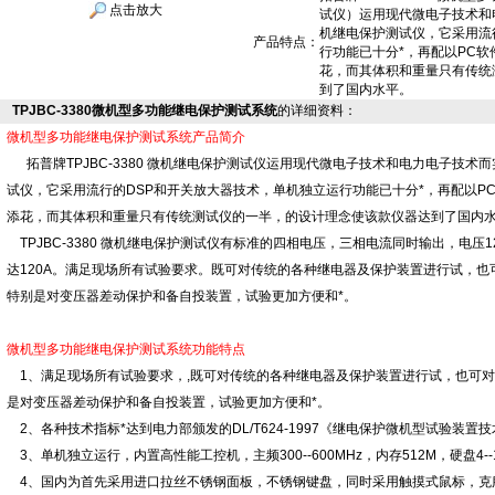
点击放大
试仪）运用现代微电子技术和
机继电保护测试仪，它采用流
产品特点：
行功能已十分*，再配以PC
花，而其体积和重量只有传统
到了国内水平。
TPJBC-3380微机型多功能继电保护测试系统
的详细资料：
微机型多功能继电保护测试系统产品简介
拓普牌TPJBC-3380 微机继电保护测试仪运用现代微电子技术和电力电子技术
试仪，它采用流行的DSP和开关放大器技术，单机独立运行功能已十分*，再配以P
添花，而其体积和重量只有传统测试仪的一半，的设计理念使该款仪器达到了国内
TPJBC-3380 微机继电保护测试仪有标准的四相电压，三相电流同时输出，电压12
达120A。满足现场所有试验要求。既可对传统的各种继电器及保护装置进行试，
特别是对变压器差动保护和备自投装置，试验更加方便和*。
微机型多功能继电保护测试系统功能特点
1、满足现场所有试验要求，,既可对传统的各种继电器及保护装置进行试，也可
是对变压器差动保护和备自投装置，试验更加方便和*。
2、各种技术指标*达到电力部颁发的DL/T624-1997《继电保护微机型试验装置
3、单机独立运行，内置高性能工控机，主频300--600MHz，内存512M，硬盘4--1
4、国内为首先采用进口拉丝不锈钢面板，不锈钢键盘，同时采用触摸式鼠标，克