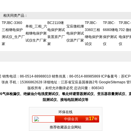
相关同类产品：
TPJBC-3360
BC2110继
TPJBC-
TPJBC-
TPJBC-
单相_三相_六
宝应微机继
三相继电保护
电保护测试
3360三相
6680继电
702 
相继电保护测
电保护测试
测试仪_生产厂
装置原产厂
继电保护测
保护测试
电保护
试仪生产厂家
仪源产厂家
家
家
试仪
仪
仪
话：86-0514-88988010 销售传真：86-0514-88985869 ICP备案号：
苏ICP
张炎 手机：15366862628 详细地址：江苏省宝应县国泰路2号
GoogleSitemaps
管
版权所有，未经允许翻录必究 总访问量：808343
SF6气体检漏仪、绝缘油介电强度测试仪、氧化锌避雷器测试仪、变压器容量测试仪
阻测试仪、接地电阻测试仪等
环保在线
17
中级会员
第
年
推荐收藏该企业网站