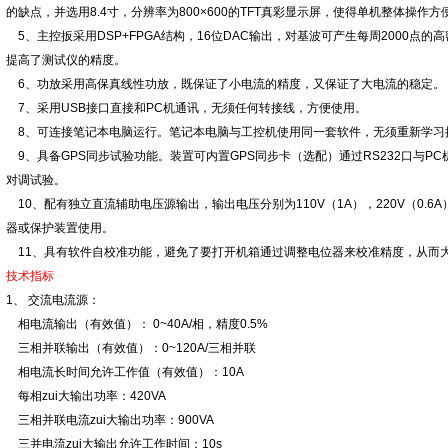
的缺点，并选用8.4寸，分辨率为800×600的TFT真彩显示屏，使得单机整体操作
5、主控扳采用DSP+FPGA结构，16位DAC输出，对基波可产生每周2000点
提高了测试仪的精度。
6、功放采用高保真线性功放，既保证了小电流的精度，又保证了大电流的稳定。
7、采用USB接口直接和PC机通讯，无须任何转接线，方便使用。
8、可连接笔记本电脑运行。笔记本电脑与工控机使用同一套软件，无须重新学习
9、具备GPS同步试验功能。装置可内置GPS同步卡（选配）通过RS232口与P
对调试验。
10、配有独立直流辅助电压源输出，输出电压分别为110V（1A），220V（0.
器或保护装置使用。
11、具有软件自校准功能，避免了要打开机箱通过调整电位器来校准精度，从而
技术指标
1、 交流电流源：
相电流输出（有效值）： 0~40A/相，精度0.5%
三相并联输出（有效值）：0~120A/三相并联
相电流长时间允许工作值（有效值）：10A
每相zui大输出功率：420VA
三相并联电流zui大输出功率：900VA
三并电流zui大输出允许工作时间：10s