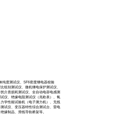
体纯度测试仪、SF6密度继电器校验
变比组别测试仪、微机继电保护测试仪、
干扰介质损耗测试仪、全自动电容电感测
测试仪、绝缘电阻测试仪（兆欧表）、氧
具力学性能试验机（电子测力机）、无线
形测试仪、变压器特性综合测试台、雷电
、绝缘制品、滑线导轨桥架等。