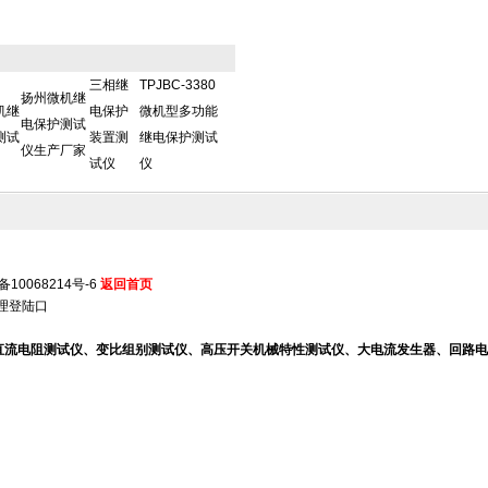
三相继
TPJBC-3380
扬州微机继
微机继
电保护
微机型多功能
电保护测试
测试
装置测
继电保护测试
仪生产厂家
试仪
仪
备10068214号-6
返回首页
理登陆口
、直流电阻测试仪、变比组别测试仪、高压开关机械特性测试仪、大电流发生器、回路电