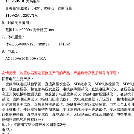
15~250VDC为高电平
开关量输出端子：4对，空接点，遮断容量：
110V/2A，220V/1A。
6、时间测量范围：
范围1ms~9999s 测量精度1ms
7、体积重量：
体积365×400×195（mm3） 约18kg
8、电源：
AC220V±10% 50Hz 10A
友情提醒：购置仪器要选直接生产商的产品，产品质量及售后服务有保证！
拓普电气主要产品：
变频串联谐振试验装置、直流高压发生器、SF6微水仪、SF6气体检漏仪、SF6气
仪、试验变压器、超低频高压发生器、电缆故障测试仪、直流电阻测试仪、变压器
高压开关机械特性测试仪、绝缘油介电强度测试仪（绝缘油耐压测试仪）、变频抗
试仪、回路电阻测试仪（接触电阻测试仪）、大电流发生器（升流器）、接地电阻
化锌避雷器测试仪、互感器特性测试仪、绝缘靴手套耐压试验装置、电力安全工器
高压核相仪、变压器容量特性测试仪、变压器有载分接开关测试仪、变压器绕组变
计数器校验仪、真空度测试仪、真空滤油机、太阳能光伏接线盒测试仪、电热电器
扬州拓普电气科技有限公司
地 址：江苏省宝应经济开发区国泰路2号
电 话：