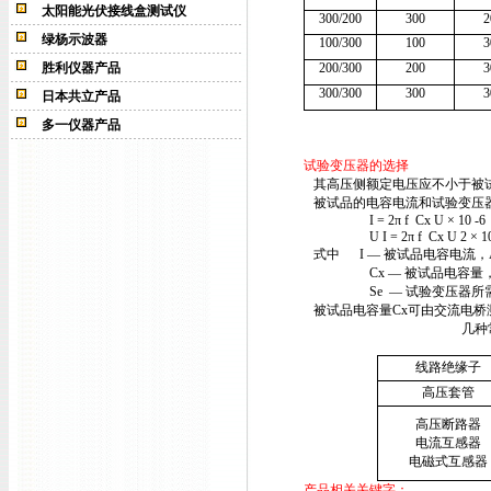
太阳能光伏接线盒测试仪
300/200
300
2
绿杨示波器
100/300
100
3
胜利仪器产品
200/300
200
3
300/300
300
3
日本共立产品
多一仪器产品
试验变压器
的选择
其高压侧额定电压应不小于被试
被试品的电容电流和试验变压
I = 2π f
Cx U × 10 -6
U I = 2
π
f
Cx U 2
×
10
式中
I
—
被试品电容电流，
Cx
—
被试品电容量，
Se
—
试验变压器所
被试品电容量
Cx
可由交流电桥
几种常用被试品
线路绝缘子
高压套管
高压断路器
电流互感器
电磁式互感器
产品相关关键字：