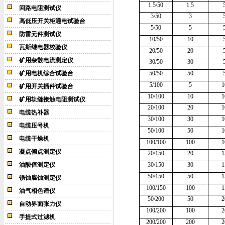
1.5/50
1.5
回路电阻测试仪
3/50
3
高低压开关柜通电试验台
5/50
5
防雷元件测试仪
10/50
10
瓦斯继电器校验仪
20/50
20
矿用杂散电流测定仪
30/50
30
矿用电机综合试验台
50/50
50
5/100
5
1
矿用开关插件试验台
10/100
10
1
矿用轨缝接触电阻测试仪
20/100
20
1
电缆热补器
30/100
30
1
电缆压号机
50/100
50
1
电缆干燥机
100/100
100
1
凝点倾点测定仪
20/150
20
1
油酸值测定仪
30/150
30
1
50/150
50
1
锈蚀腐蚀测定仪
100/150
100
1
油气相色谱仪
50/200
50
2
自动界面张力仪
100/200
100
2
手提式过滤机
200/200
200
2