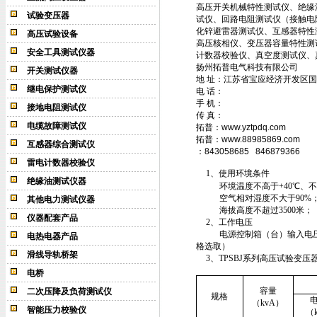
高压开关机械特性测试仪、绝缘
试验变压器
试仪、回路电阻测试仪（接触电
化锌避雷器测试仪、互感器特性
高压试验设备
高压核相仪、变压器容量特性测
安全工具测试仪器
计数器校验仪、真空度测试仪、
扬州拓普电气科技有限公司
开关测试仪器
地 址：江苏省宝应经济开发区国
继电保护测试仪
电 话：
手 机：
接地电阻测试仪
传 真：
电缆故障测试仪
拓普：www.yztpdq.com
拓普：www.88985869.com
互感器综合测试仪
：843058685 846879366
雷电计数器校验仪
1
、使用环境条件
绝缘油测试仪器
环境温度不高于
+
40
℃
、不
空气相对湿度不大于
90%
其他电力测试仪器
海拔高度不超过
3500
米
；
仪器配套产品
2
、工作电压
电源控制箱（台）输入电
电热电器产品
格选取）
滑线导轨桥架
3
、
TPSBJ系列高压试验变压
电桥
容量
二次压降及负荷测试仪
规格
（kvA）
智能压力校验仪
（