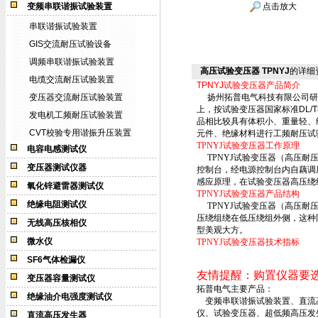
变频串联谐振试验装置
点击放大
串联谐振试验装置
GIS交流耐压试验设备
调频串联谐振试验装置
高压试验变压器 TPNYJ
的详细
电缆交流耐压试验装置
TPNYJ试验变压器产品简介
变压器交流耐压试验装置
扬州拓普电气科技有限公司研
上，按试验变压器国家标准DL/T
发电机工频耐压试验装置
品相比较具有体积小、重量轻、
CVT校验专用谐振升压装置
元件、绝缘材料进行工频耐压试
TPNYJ试验变压器工作原理
电容电感测试仪
TPNYJ试验变压器（高压耐
变压器测试仪器
控制台，经电源控制台内自藕调
感应原理，在试验变压器高压绕
氧化锌避雷器测试仪
TPNYJ试验变压器产品结构
绝缘电阻测试仪
TPNYJ试验变压器（高压耐
压绕组绕在低压绕组外侧，这种
无线高压核相仪
型美观大方。
微水仪
TPNYJ试验变压器技术指标
SF6气体检漏仪
友情提醒：购置仪器要
变压器容量测试仪
拓普电气主要产品：
绝缘油介电强度测试仪
变频串联谐振试验装置、直流高压
仪、试验变压器、超低频高压发
直流高压发生器