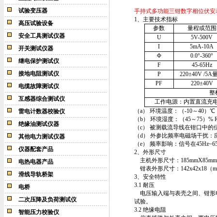
试验变压器
手持式多功能三钳数字相位伏安
1、主要技术指标
高压试验设备
参数
量程或范围
安全工具测试仪器
U
5V-500V
I
5mA
-10A
开关测试仪器
Φ
0.0°
-360°
继电保护测试仪
F
45-65Hz
接地电阻测试仪
P
220
±
40V /
5A
PF
220
±
40V
电缆故障测试仪
整
互感器综合测试仪
工作电源：内置直流充
（a） 环境温度：（-10～40）℃ 
雷电计数器校验仪
（b） 环境湿度：（45～75）% 
绝缘油测试仪器
（c） 被测载流导线在钳口中的
（d） 外参比频率电磁场干扰：
其他电力测试仪器
（e） 频率影响：信号在45Hz~65H
仪器配套产品
2、外形尺寸
主机外形尺寸：185mmX85mmX
电热电器产品
钳表外形尺寸：142x42x18（mm
滑线导轨桥架
3、安全特性
3.1 耐压
电桥
电压输入端与表壳之间、钳形电流
二次压降及负荷测试仪
试验。
3.2 绝缘电阻
智能压力校验仪