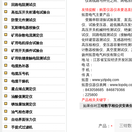
仪表线路与外壳之间、两电压输
回路电阻测试仪
友情提醒：购置仪器仪表要选直
高低压开关柜通电试验台
拓普电气主要产品：
变频串联谐振试验装置、直流高压
防雷元件测试仪
仪、试验变压器、超低频高压发
瓦斯继电器校验仪
高压开关机械特性测试仪、绝缘
试仪、回路电阻测试仪（接触电
矿用杂散电流测定仪
化锌避雷器测试仪、互感器特性
矿用电机综合试验台
高压核相仪、变压器容量特性测
计数器校验仪、真空度测试仪、
矿用开关插件试验台
扬州拓普电气科技有限公司
矿用轨缝接触电阻测试仪
地 址：江苏省宝应经济开发区国
电 话：
电缆热补器
手 机：
电缆压号机
传 真：
拓普：www.yztpdq.com
电缆干燥机
拓普仪器仪表网：www.topdq.c
凝点倾点测定仪
：843058685 846879366
：225800
油酸值测定仪
产品相关关键字：
锈蚀腐蚀测定仪
如果你对
三钳数字相位伏安表
油气相色谱仪
自动界面张力仪
产品：
手提式过滤机