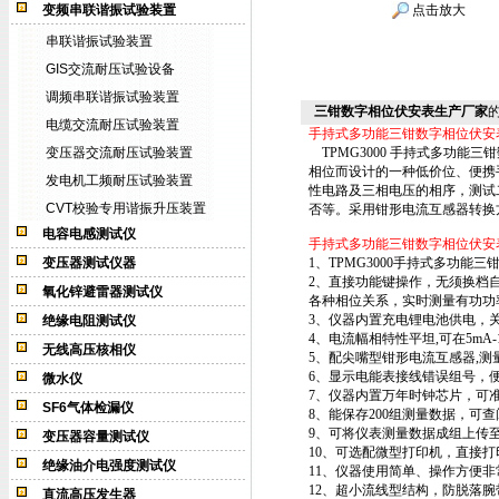
变频串联谐振试验装置
点击放大
串联谐振试验装置
GIS交流耐压试验设备
调频串联谐振试验装置
三钳数字相位伏安表生产厂家
电缆交流耐压试验装置
手持式多功能三钳数字相位伏安
变压器交流耐压试验装置
TPMG3000 手持式多功能
相位而设计
的一种低价位、便携手
发电机工频耐压试验装置
性
电路及三相电压的相序，测试
CVT校验专用谐振升压装置
否等。采用钳形电流互感器转换
电容电感测试仪
手持式多功能三钳数字相位伏安
变压器测试仪器
1、TPMG3000手持式多功能
2、直接功能键操作，无须换档
氧化锌避雷器测试仪
各种相位关系，实时测量有功功
3、仪器内置充电锂电池供电，
绝缘电阻测试仪
4、电流幅相特性平坦,可在5mA
无线高压核相仪
5、配尖嘴型钳形电流互感器,测
6、显示电能表接线错误组号，
微水仪
7、仪器内置万年时钟芯片，可
SF6气体检漏仪
8、能保存200组测量数据，可
9、可将仪表测量数据成组上传
变压器容量测试仪
10、可选配微型打印机，直接
绝缘油介电强度测试仪
11、仪器使用简单、操作方便
12、超小流线型结构，防脱落
直流高压发生器