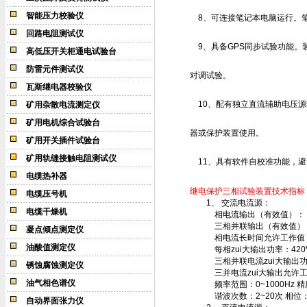
智能压力校验仪
8、可连接笔记本电脑运行。笔
回路电阻测试仪
9、具备GPS同步试验功能。装
高低压开关柜通电试验台
防雷元件测试仪
对调试验。
瓦斯继电器校验仪
10、配有独立直流辅助电压源输
矿用杂散电流测定仪
矿用电机综合试验台
器或保护装置使用。
矿用开关插件试验台
矿用轨缝接触电阻测试仪
11、具有软件自校准功能，避
电缆热补器
继电保护三相试验装置技术指标
电缆压号机
1、 交流电流源：
电缆干燥机
相电流输出（有效值）： 0~
三相并联输出（有效值）：0
凝点倾点测定仪
相电流长时间允许工作值（
油酸值测定仪
每相zui大输出功率：420
三相并联电流zui大输出功率
锈蚀腐蚀测定仪
三并电流zui大输出允许工
油气相色谱仪
频率范围：0~1000Hz 精度
谐波次数：2~20次 相位：0~
自动界面张力仪