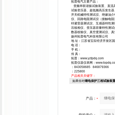
拓普电气主要产品：
变频串联谐振试验装置、直流高压
试验变压器、超低频高压发生器
开关机械特性测试仪、绝缘油介
仪、回路电阻测试仪（接触电阻
锌避雷器测试仪、互感器特性测
压核相仪、变压器容量特性测试
数器校验仪、真空度测试仪、真
扬州拓普电气科技有限公司
地 址：江苏省宝应经济开发区国
电 话：
手 机：
传 真：
拓普：www.yztpdq.com
拓普仪器仪表网：www.topdq.c
：843058685 846879366
：225800
产品相关关键字：
如果你对
继电保护三相试验装
产品：
您的单位：