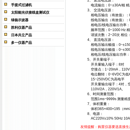
2、 直流电流源：
手提式过滤机
电流输出：0~±30A/相 精度
3、 交流电压源：
太阳能光伏接线盒测试仪
相电压输出（有效值）：0~1
绿杨示波器
线电压输出（有效值）：0~
相电压/线电压输出功率：75V
胜利仪器产品
频率范围：0~1000 Hz 精度
谐波次数：2~20次 相位：0~
日本共立产品
4、 直流电压源：
多一仪器产品
相电压输出幅值：0~±150V
线电压输出幅值：0~±300
相电压/线电压输出功率：90V
5、开关量端子：
开关量输入端子：8对
空接点：1~20mA，110
电位翻转：0~6VDC为低
15~250VDC为高电平
开关量输出端子：4对，
110V/2A，220V/1A。
6、时间测量范围：
范围1ms~9999s 测量精度
7、体积重量：
体积365×400×195（m
8、电源：
AC220V±10% 50Hz 10A
友情提醒：购置仪器要选直接生