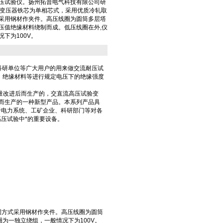
压试验仪。扬州拓普电气科技有限公司研
验变压器铁芯为单相芯式，采用优质冷轧取
采用钢材作夹件。高压线圈为圆筒多层塔
压值绝缘材料绕制而成。低压线圈在外,仪
下为100V。
科研单位等广大用户的用来做交流耐压试
、绝缘材料等进行规定电压下的绝缘强度
量改进后而生产的，交直流高压试验变
改进后而生产的一种新型产品。本系列产品具
于电力系统、工矿企业、科研部门等对各
压试验中*的重要设备。
固方式采用钢材作夹件。高压线圈为圆筒
为一独立绕组，一般情况下为100V。