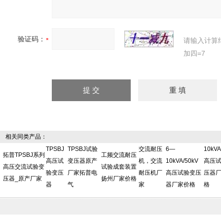
验证码：
请输入计算
加四=7
相关同类产品：
TPSBJ
TPSBJ试验
交流耐压
6—
10kVA
拓普TPSBJ系列
工频交流耐压
高压试
变压器原产
机，交流
10kVA/50kV
高压
高压交流试验变
试验成套装置
验变压
厂家拓普电
耐压机厂
高压试验变压
压器
压器_原产厂家
扬州厂家价格
器
气
家
器厂家价格
格