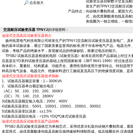
试验变压器别称数字交直流耐
点击放大
发生产的TPNYJ交流耐压试
产品特点：
向硅钢片叠制而成，紧固方式
式，由优质聚酯漆包线及高耐
表线圈为一独立绕组，一般情况
交流耐压试验变压器 TPNYJ
的详细资料：
油浸式交流高压试验变压器简介
扬州拓普电气科技有限公司研发生产的TPNYJ交流耐压试验变压器是发电厂、及
验的基本试验设备，通过了国家质量监督局的标准,用于对各种电气产品、电器元件
试验，考核产品的绝缘水平，发现被试品的绝缘缺陷，衡量过电压的能力。
TPSBJ 试验高压器是根据机电部《试验变压器》标准在原同类产品基础上经过大
压器是在YD系列试验变压器的基础上按照国家标准《JB∕T 9641-1999》经过
有体积小、重量轻、结构紧凑、功能齐全、通用性强和使用方便等特点。特别适用
种高压电气设备、电器元件、绝缘材料进行工频或直流高压下的绝缘强度试验。是高
油浸式交流高压试验变压器技术指标
1、试验高压器额定容量：1～300KVA
2、试验高压器单台额定输出电压：
（AC） 50、100、150、200、300KV
（DC） 70、140、210、280KV
3试验高压器额定输入电压：200V、400V
4试验高压器变比：500/1、1000/1、1500/1、2000/1、3000/1
5试验高压器变比误差：≤±1.5%
6试验高压器阻抗电压：<10% YDQ气体式试验变压器
油浸式交流高压试验变压器产品结构
TPSBJ 高压试验变压器铁芯为单相芯式，采用优质冷轧取向硅钢片叠制而成，紧
多层塔式，由优质聚酯漆包线及高耐压值绝缘材料绕制而成。低压线圈在外,仪表线圈