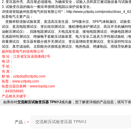
2. 变压器外壳、高压尾必须接地。为确保安全，试验人员和其它被试验设备与试
3. 试验变压器的输出一般应串接限流电阻以保护设备安全。
详情请登陆扬州拓普电气科技有限公司*：http://www.yztpdq.com/product/nav_4_62.
拓普电气主要产品：
变频串联谐振试验装置、直流高压发生器、SF6微水仪、SF6气体检漏仪、试验
试仪、直流电阻测试仪、变比组别测试仪、微机继电保护测试仪、高压开关机械特
油耐压测试仪）、回路电阻测试仪、大电流发生器、接地电阻测试仪、绝缘电阻测
互感器特性测试仪、绝缘靴手套耐压试验装置、电力安全工器具力学性能试验机（
容量测试仪、变压器有载分接开关测试仪、变压器绕组变形测试仪、变压器特性综
试仪、真空滤油机、太阳能光伏接线盒测试仪、电热电器、绝缘制品、滑线导轨桥
扬州拓普电气科技有限公司
地 址：江苏省宝应县国泰路2号
电 话：
手 机：
传 真：
邮 箱：
yztpdq@yztpdq.com
拓普：
www.yztpdq.com
拓普仪器仪表网：
www.topdq.com
：843058685
产品相关关键字：
如果你对
交流耐压试验变压器 TPNYJ
感兴趣，想了解更详细的产品信息，填写下
产品：