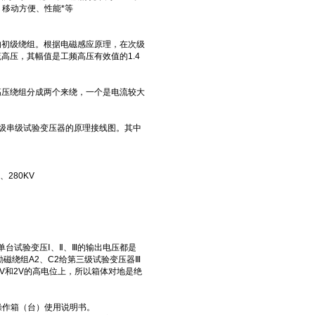
、移动方便、性能*等
初级绕组。根据电磁感应原理，在次级
高压，其幅值是工频高压有效值的1.4
压绕组分成两个来绕，一个是电流较大
级串级试验变压器的原理接线图。其中
、280KV
台试验变压Ⅰ、Ⅱ、Ⅲ的输出电压都是
励磁绕组A2、C2给第三级试验变压器Ⅲ
V和2V的高电位上，所以箱体对地是绝
参阅操作箱（台）使用说明书。