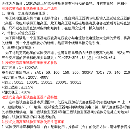
壳体为八角形，10KVA以上的试验变压器装有可移动的铁轮。具有重量轻、体积小
油浸式交流高压试验变压器工作原理
1、交流、交直流试验变压器：
将工频电源输入操作箱（或操作台），经自耦调压器调节电压输入至试验变压器的
（高压）绕组可获得工频高压。此工频高压经高压硅堆整流及电容滤波后可获得直流
倍。只不过在使用直流时应抽出短路杆，在使用交流时，插入短路杆。
2、带抽头试验变压器：
为了同时满足一个变压器电压较高电压较小与电流较低电流较大之间的矛盾，将高
的绕组，另一个是电流较小的绕组，然后两个绕组串接分别引出。
3、串级试验变压器：
为了得到更高电压的试验变压器，也可采用串级的方法获得更高的电压。图2为三
三台变压器的容量和电压关系满足：P1=2P2=3P3，U（总）=1U+2U+3U。
油浸式交流高压试验变压器技术参数
额定容量：1～300KVA
单台额定输出电压：（AC） 50、100、150、200、300KV （DC） 70、140、210
>额定输入电压：200V、400V
>变比：500/1、1000/1、1500/1、2000/1、3000/1
>变比误差：≤±1.5%
>阻抗电压：<10%
油浸式交流高压试验变压器产品特性
在串级试验变器基本原理图中，低压电源加在试验变压器I的初级绕组a1x1上，单
V。励磁绕组A1、C1给第二级试验变压器Ⅱ的初级绕组供电；第二级试验变压器Ⅱ的
的初级绕组供电。第二级试验变压器Ⅱ和第三级试验变压器Ⅲ的箱体分别处在对地为1
缘的，试验变压器I的箱体是接地的。
油浸式交流高压试验变压器使用注意事项
1. 试验变压器应和操作箱（台）配套使用，操作箱（台）的使用方法，请详细