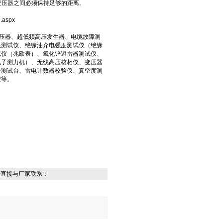
验变压器之间必须保持足够的距离。
aspx
变压器、超低频高压发生器、电缆故障测
性测试仪、绝缘油介电强度测试仪（绝缘
试仪（兆欧表）、氧化锌避雷器测试仪、
电子测力机）、无线高压核相仪、变压器
合测试台、雷电计数器校验仪、真空度测
架等。
表直接与厂家联系：