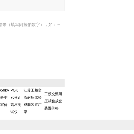
结果（填写阿拉伯数字），如：三
/50kV
PGK
江苏工频交
工频交流耐
试验变
70HB
流耐压试验
压试验成套
厂家价
高压测
成套装置厂
装置价格
试仪
家