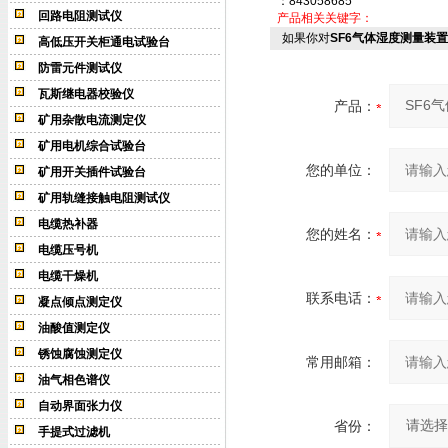
：843058685
回路电阻测试仪
产品相关关键字：
如果你对
SF6气体湿度测量装置
高低压开关柜通电试验台
防雷元件测试仪
瓦斯继电器校验仪
产品：
矿用杂散电流测定仪
矿用电机综合试验台
您的单位：
矿用开关插件试验台
矿用轨缝接触电阻测试仪
电缆热补器
您的姓名：
电缆压号机
电缆干燥机
联系电话：
凝点倾点测定仪
油酸值测定仪
锈蚀腐蚀测定仪
常用邮箱：
油气相色谱仪
自动界面张力仪
省份：
手提式过滤机