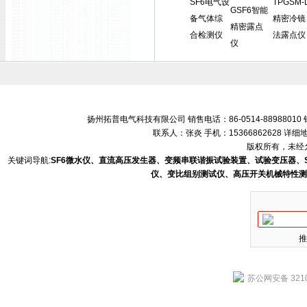
SF6电气设
TPGSM-
GSF6智能
备气体综
精密冷镜
精密露点
合检测仪
法露点仪
仪
扬州拓普电气科技有限公司 销售电话：86-0514-88988010 销售
联系人：张炎 手机：15366862628 
版权所有，未经允
关键词导航:
SF6微水仪、直流高压发生器、变频串联谐振试验装置、试验变压器、
仪、变比组别测试仪、高压开关机械特性测
推
苏公网安备 3210