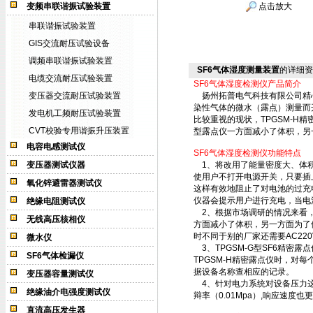
变频串联谐振试验装置
点击放大
串联谐振试验装置
GIS交流耐压试验设备
调频串联谐振试验装置
SF6气体湿度测量装置
的详细资
电缆交流耐压试验装置
SF6气体湿度检测仪产品简介
变压器交流耐压试验装置
扬州拓普电气科技有限公司精心打造
染性气体的微水（露点）测量而
发电机工频耐压试验装置
比较重视的现状，TPGSM-H精
CVT校验专用谐振升压装置
型露点仪一方面减小了体积，另
电容电感测试仪
SF6气体湿度检测仪功能特点
变压器测试仪器
1、将改用了能量密度大、体积
使用户不打开电源开关，只要插
氧化锌避雷器测试仪
这样有效地阻止了对电池的过充
仪器会提示用户进行充电，当电
绝缘电阻测试仪
2、根据市场调研的情况来看，
无线高压核相仪
方面减小了体积，另一方面为了
时不同于别的厂家还需要AC2
微水仪
3、TPGSM-G型SF6精密
SF6气体检漏仪
TPGSM-H精密露点仪时，
据设备名称查相应的记录。
变压器容量测试仪
4、针对电力系统对设备压力这个
绝缘油介电强度测试仪
辩率（0.01Mpa）,响应速度也
直流高压发生器