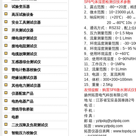
SF6气体湿度检测仪技术参数
试验变压器
1、露点范围： -80~+20度，精
2、微水范围： 10~23000 μL/
高压试验设备
3、响应时间：（+20℃） -80 →
安全工具测试仪器
20 →-80℃ 10s（63%
4、通讯方式： RS232，配上
开关测试仪器
5、压力测量范围：0~1.5 Mpa
继电保护测试仪
6、流量测量范围：0~1 L/min
7、环境温度测量范围： -30~10
接地电阻测试仪
8、环境湿度测量范围：5~ 95 %
9、使用环境温度：0~+60℃
电缆故障测试仪
10、使用环境湿度： 0~90%RH
互感器综合测试仪
11、工作压力： 0~1MPa
12、流量范围： 0~1L/min
雷电计数器校验仪
13、电源：交、直流两用
绝缘油测试仪器
14、体积：300×200×100mm
15、重量：2.5Kg
其他电力测试仪器
友情提醒：购置SF6微水测试
仪器配套产品
扬州拓普电气科技有限公司
地 址：江苏省宝应县国泰路2号
电热电器产品
电 话：
滑线导轨桥架
手 机：
传 真：
电桥
邮 箱：yztpdq@yztpdq.com
二次压降及负荷测试仪
拓普：www.yztpdq.com
拓普仪器仪表网：www.topdq.c
智能压力校验仪