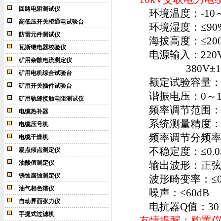
回路电阻测试仪
环境温度：-10
高低压开关柜通电试验台
环境湿度：≤90
防雷元件测试仪
海拔高度：≤20
瓦斯继电器校验仪
电源输入：220V±
矿用杂散电流测定仪
380V±10%三
矿用电机综合试验台
额定试验容量：0～
矿用开关插件试验台
谐振电压：0～1
矿用轨缝接触电阻测试仪
频率调节范围：0.
电缆热补器
系统测量精度：
电缆压号机
频率调节分频率
电缆干燥机
不稳定度：≤0.0
凝点倾点测定仪
油酸值测定仪
输出波形：正弦
锈蚀腐蚀测定仪
波形畸变率：≤0.
油气相色谱仪
噪声：≤60dB
自动界面张力仪
电抗器Q值：30
手提式过滤机
友情提醒：购置