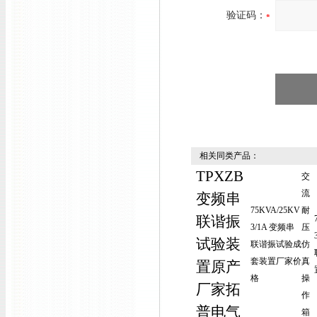
验证码：
相关同类产品：
TPXZB
交
流
变频串
75KVA/25KV
耐
联谐振
3/1A 变频串
压
试验装
联谐振试验成
仿
套装置厂家价
真
置原产
格
操
厂家拓
作
普电气
箱