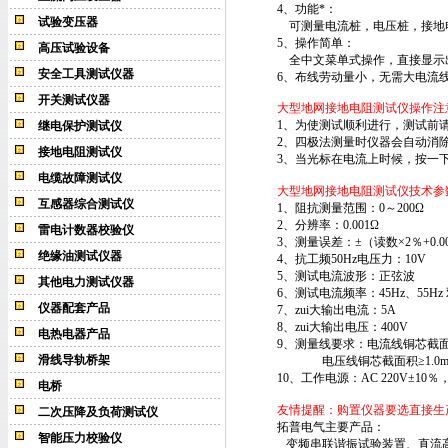
4、功能*：
试验变压器
可测量电流桩，电压桩，接地
5、操作简单：
高压试验设备
全中文菜单式操作，直接显示
安全工具测试仪器
6、布线劳动量小，无需大电流
开关测试仪器
大型地网接地电阻测试仪操作注
1、为使测试顺利进行，测试前
继电保护测试仪
2、四极法测量时仪器会自动消
接地电阻测试仪
3、当光标在电流上时候，按一
电缆故障测试仪
大型地网接地电阻测试仪技术参
互感器综合测试仪
1、阻抗测量范围：0～200Ω
2、分辨率：0.001Ω
雷电计数器校验仪
3、测量误差：±（读数×2％+0.0
绝缘油测试仪器
4、抗工频50Hz电压力：10V
5、测试电流波形：正弦波
其他电力测试仪器
6、测试电流频率：45Hz、55Hz
仪器配套产品
7、zui大输出电流：5A
8、zui大输出电压：400V
电热电器产品
9、测量线要求：电流线铜芯截面积≥
滑线导轨桥架
电压线铜芯截面积≥1.0m
10、工作电源：AC 220V±10％，
电桥
友情提醒：购置仪器要选直接生
二次压降及负荷测试仪
拓普电气主要产品：
智能压力校验仪
变频串联谐振试验装置、直流高压