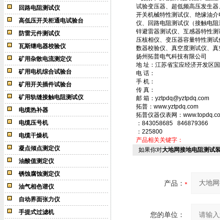
试验变压器、超低频高压发生器
回路电阻测试仪
开关机械特性测试仪、绝缘油介
高低压开关柜通电试验台
仪、回路电阻测试仪（接触电阻
锌避雷器测试仪、互感器特性测
防雷元件测试仪
压核相仪、变压器容量特性测试
瓦斯继电器校验仪
数器校验仪、真空度测试仪、真
扬州拓普电气科技有限公司
矿用杂散电流测定仪
地 址：江苏省宝应经济开发区国
矿用电机综合试验台
电 话：
手 机：
矿用开关插件试验台
传 真：
矿用轨缝接触电阻测试仪
邮 箱：yztpdq@yztpdq.com
拓普：www.yztpdq.com
电缆热补器
拓普仪器仪表网：www.topdq.c
电缆压号机
：843058685 846879366
：225800
电缆干燥机
产品相关关键字：
凝点倾点测定仪
如果你对
大地网接地电阻测试
油酸值测定仪
锈蚀腐蚀测定仪
产品：
油气相色谱仪
自动界面张力仪
手提式过滤机
您的单位：