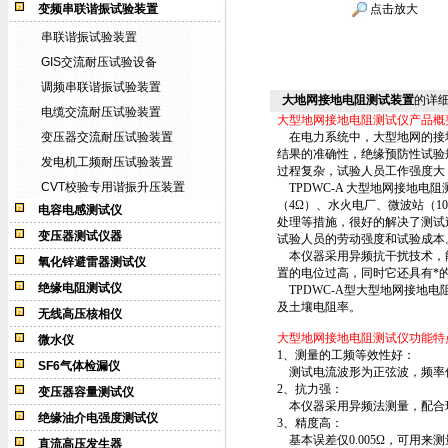
变频串联谐振试验装置
点击放大
串联谐振试验装置
GIS交流耐压试验设备
调频串联谐振试验装置
大地网接地电阻测试装置
的详
电缆交流耐压试验装置
大型地网接地电阻测试仪产品概
变压器交流耐压试验装置
在电力系统中，大型地网的接地
结果的准确性，绝缘预防性试验
发电机工频耐压试验装置
过程复杂，试验人员工作强度大
CVT校验专用谐振升压装置
TPDWC-A 大型地网接地
（4Ω）、水火电厂、微波站（1
电容电感测试仪
处理等措施，很好的解决了测试
变压器测试仪器
试验人员的劳动强度和试验成本
本仪器采用异频抗干扰技术，能在
氧化锌避雷器测试仪
置的电位过高，同时它还具有*
绝缘电阻测试仪
TPDWC-A型大型地网接地
及土壤电阻率。
无线高压核相仪
大型地网接地电阻测试仪功能特
微水仪
1、测量的工频等效性好：
SF6气体检漏仪
测试电流波形为正弦波，频率仅与
2、抗力强：
变压器容量测试仪
本仪器采用异频法测量，配合
绝缘油介电强度测试仪
3、精度高：
基本误差仅0.005Ω，可用来
直流高压发生器