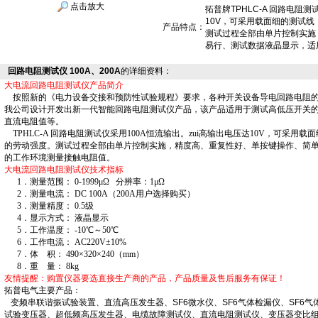
点击放大
拓普牌TPHLC-A 回路电阻
10V，可采用载面细的测试
产品特点：
测试过程全部由单片控制实施
易行、测试数据液晶显示，适
回路电阻测试仪 100A、200A
的详细资料：
大电流回路电阻测试仪产品简介
按照新的《电力设备交接和预防性试验规程》要求，各种开关设备导电回路电阻的测
我公司设计开发出新一代智能回路电阻测试仪产品，该产品适用于测试高低压开关
直流电阻值等。
TPHLC-A 回路电阻测试仪采用100A恒流输出。zui高输出电压达10V，可采
的劳动强度。测试过程全部由单片控制实施，精度高、重复性好、单按键操作、简
的工作环境测量接触电阻值。
大电流回路电阻测试仪技术指标
1．测量范围： 0-1999μΩ 分辨率：1μΩ
2．测量电流： DC 100A（200A用户选择购买）
3．测量精度： 0.5级
4．显示方式： 液晶显示
5．工作温度： -10℃～50℃
6．工作电流： AC220V±10%
7．体 积： 490×320×240（mm）
8．重 量： 8kg
友情提醒：购置仪器要选直接生产商的产品，产品质量及售后服务有保证！
拓普电气主要产品：
变频串联谐振试验装置、直流高压发生器、SF6微水仪、SF6气体检漏仪、SF6气
试验变压器、超低频高压发生器、电缆故障测试仪、直流电阻测试仪、变压器变比