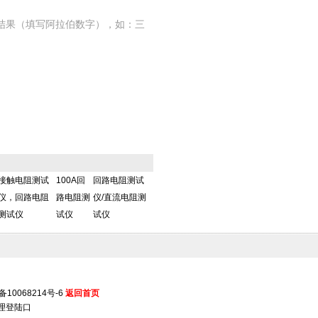
结果（填写阿拉伯数字），如：三
接触电阻测试
100A回
回路电阻测试
仪，回路电阻
路电阻测
仪/直流电阻测
测试仪
试仪
试仪
备10068214号-6
返回首页
理登陆口