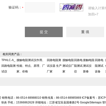
验证码：
请输入计算
加四=7
相关同类产品：
TPHLC-A_
接触电阻测试仪作用、
回路电阻测
接触电阻
回路电
接触电阻
回路电
回路电阻测
性能、特点、原理、厂
试仪器 生产
测试仪厂
阻测试
测试仪
阻测试
试仪
家、价格
厂家
家
仪
新春
设备
话：86-0514-88988010 销售传真：86-0514-88985869 ICP备案号：
苏ICP
张炎 手机：15366862628 详细地址：江苏省宝应县国泰路2号
GoogleSitemaps
管