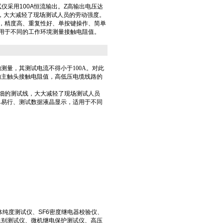
测试仪采用100A恒流输出。Z高输出电压达
线，大大减轻了现场测试人员的劳动强度。
，精度高、重复性好、单按键操作、简单
用于不同的工作环境测量接触电阻值。
量，其测试电流不得小于100A。对此
的主触头接触电阻值，高低压电缆线路的
用载面细的测试线，大大减轻了现场测试人员
单易行、测试数据液晶显示，适用于不同
体纯度测试仪、SF6密度继电器校验仪、
组别测试仪、微机继电保护测试仪、高压