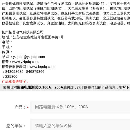
开关机械特性测试仪、绝缘油介电强度测试仪（绝缘油耐压测试仪）、变频抗干扰
仪、回路电阻测试仪（接触电阻测试仪）、大电流发生器（升流器）、接地电阻测
锌避雷器测试仪、互感器特性测试仪、绝缘靴手套耐压试验装置、电力安全工器具
压核相仪、变压器容量特性测试仪、变压器有载分接开关测试仪、变压器绕组变形
数器校验仪、真空度测试仪、真空滤油机、太阳能光伏接线盒测试仪、电热电器、
扬州拓普电气科技有限公司
地 址：江苏省宝应经济开发区国泰路2号
电 话：
手 机：
传 真：
邮 箱：yztpdq@yztpdq.com
拓普：www.yztpdq.com
拓普仪器仪表网：www.topdq.com
：843058685 846879366
：225800
产品相关关键字：
如果你对
回路电阻测试仪 100A、200A
感兴趣，想了解更详细的产品信息，填写下
产品：
您的单位：