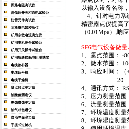
回路电阻测试仪
以输入设备名称
高低压开关柜通电试验台
4、针对电力系统
防雷元件测试仪
精密露点仪提高了压
瓦斯继电器校验仪
（0.01Mpa）,
矿用杂散电流测定仪
矿用电机综合试验台
SF6电气设备微
矿用开关插件试验台
1、露点范围： -8
矿用轨缝接触电阻测试仪
2、微水范围： 10~2
电缆热补器
3、响应时间：（+20
电缆压号机
20 →-80℃ 
电缆干燥机
4、通讯方式： R
凝点倾点测定仪
5、压力测量范围：0~
油酸值测定仪
锈蚀腐蚀测定仪
6、流量测量范围：0~
油气相色谱仪
7、环境温度测量范围
自动界面张力仪
8、环境湿度测量范围
手提式过滤机
9、使用环境温度：