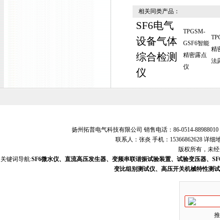
相关同类产品：
SF6电气
TPGSM-
TP
设备气体
GSF6智能
精
综合检测
精密露点
法
仪
仪
扬州拓普电气科技有限公司 销售电话：86-0514-88988010 销
联系人：张炎 手机：15366862628
版权所有，未经允
关键词导航:
SF6微水仪、直流高压发生器、变频串联谐振试验装置、试验变压器、S
变比组别测试仪、高压开关机械特性测试
推