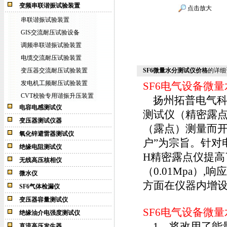
变频串联谐振试验装置
点击放大
串联谐振试验装置
GIS交流耐压试验设备
调频串联谐振试验装置
电缆交流耐压试验装置
变压器交流耐压试验装置
SF6微量水分测试仪价格
的详细
发电机工频耐压试验装置
SF6电气设备微
CVT校验专用谐振升压装置
扬州拓普电气科技
电容电感测试仪
测试仪（精密露点
变压器测试仪器
（露点）测量而开
氧化锌避雷器测试仪
户”为宗旨。针对
绝缘电阻测试仪
H精密露点仪提高了
无线高压核相仪
（0.01Mpa）
微水仪
方面在仪器内增
SF6气体检漏仪
变压器容量测试仪
SF6电气设备微
绝缘油介电强度测试仪
1、将改用了能
直流高压发生器