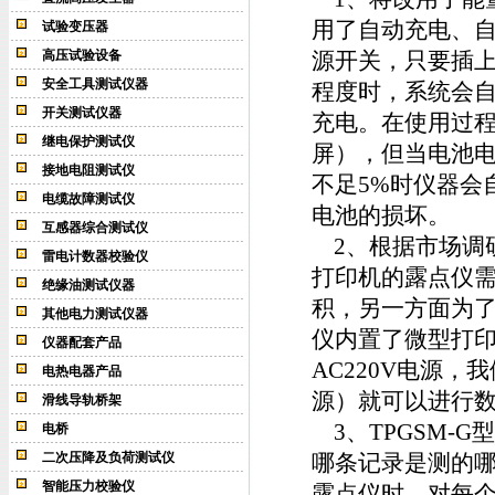
用了自动充电、
试验变压器
高压试验设备
源开关，只要插上
安全工具测试仪器
程度时，系统会
开关测试仪器
充电。在使用过
继电保护测试仪
屏），但当电池电
接地电阻测试仪
不足5%时仪器会
电缆故障测试仪
电池的损坏。
互感器综合测试仪
2、根据市场调
雷电计数器校验仪
打印机的露点仪需
绝缘油测试仪器
积，另一方面为了
其他电力测试仪器
仪内置了微型打
仪器配套产品
AC220V电源
电热电器产品
源）就可以进行
滑线导轨桥架
3、TPGSM-
电桥
二次压降及负荷测试仪
哪条记录是测的哪
智能压力校验仪
露点仪时，对每