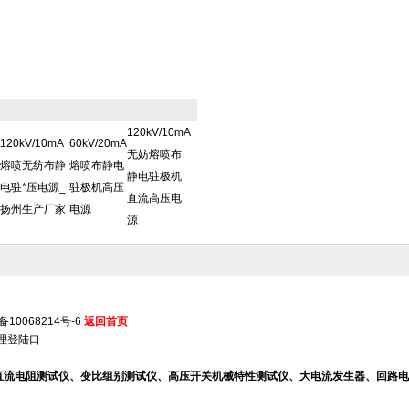
120kV/10mA
120kV/10mA
60kV/20mA
无妨熔喷布
熔喷无纺布静
熔喷布静电
静电驻极机
电驻*压电源_
驻极机高压
直流高压电
扬州生产厂家
电源
源
备10068214号-6
返回首页
理登陆口
、直流电阻测试仪、变比组别测试仪、高压开关机械特性测试仪、大电流发生器、回路电