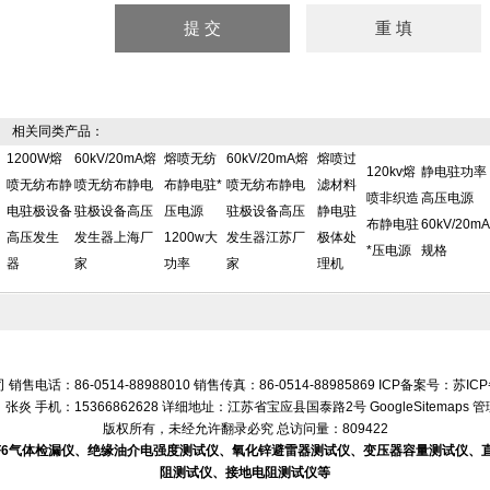
相关同类产品：
1200W熔
60kV/20mA熔
熔喷无纺
60kV/20mA熔
熔喷过
120kv熔
静电驻功率
喷无纺布静
喷无纺布静电
布静电驻*
喷无纺布静电
滤材料
喷非织造
高压电源
电驻极设备
驻极设备高压
压电源
驻极设备高压
静电驻
布静电驻
60kV/20mA
高压发生
发生器上海厂
1200w大
发生器江苏厂
极体处
*压电源
规格
器
家
功率
家
理机
话：86-0514-88988010 销售传真：86-0514-88985869 ICP备案号：
苏ICP
张炎 手机：15366862628 详细地址：江苏省宝应县国泰路2号
GoogleSitemaps
管
版权所有，未经允许翻录必究 总访问量：809422
SF6气体检漏仪、绝缘油介电强度测试仪、氧化锌避雷器测试仪、变压器容量测试仪
阻测试仪、接地电阻测试仪等