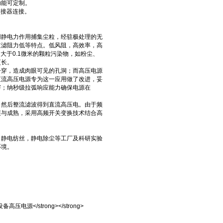
功能可定制。
连接器连接。
用静电力作用捕集尘粒，经驻极处理的无
过滤阻力低等特点。低风阻，高效率，高
大于0.1微米的颗粒污染物，如粉尘、
更长。
击穿，造成肉眼可见的孔洞；而高压电源
直流高压电源专为这一应用做了改进，妥
害；纳秒级拉弧响应能力确保电源在
，然后整流滤波得到直流高压电。由于频
展与成熟，采用高频开关变换技术结合高
，静电纺丝，静电除尘等工厂及科研实验
环境。