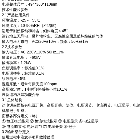
电源整体尺寸：494*360*110mm
技术性能和参数
2.1产品使用条件
环境温度：-25～+55℃
环境湿度：10-90%RH（不结露）
适用于剧烈振动和冲击，倾斜角度＞45°
运行地点无导电、爆炸性粉尘、无腐蚀金属及破坏绝缘的气体
输入电压为市电：AC220V±10%；频率：50Hz±1%
2.2技术参数
输入电压：AC 220V±10% 50Hz±1%
输出直流电压：正60kV
输出功率：1.2kW
负载调整率：标准值0.1%
电压调整率：标准值0.1%
纹波电压:≤5%
温度系数：通常每摄氏度100ppm
高压稳定度：1小时预热后每小时±0.1%
设备结构及其功能介绍
3.1总体结构
该电源前面板有电源开关、高压开关、复位、电压调节、电流调节、电压显示、电
机箱把手组成。
面板各部分定义（略）
① 恒压模式指示 ② 恒流模式指示 ③ 电压显示 ④ 电流显示
⑤ 电流调节 ⑥ 电压调节 ⑦ 电源开关 ⑧ 把手
3.2输出部分定义
使用过程中注意事项和故障处理