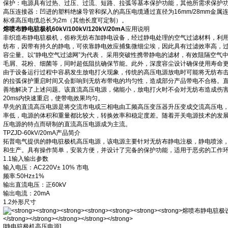
保护：电源具有过热、过压、过流、短路、拉弧等基本保护功能，其他所需求保护
高压连接器：凹进的塑料绝缘导管和探入的高压电缆通过直径为16mm/28mm金属
标准高压电缆总长为2m（其他长度可定制）。
熔喷布静电驻极机60kV/100kV/120kV/20mA
应用说明
非织造布静电驻极机，俗称无纺布加静电设备，经过静电处理的空气过滤材料，利
纺布，因带有持久的静电，可依靠静电效应捕集微细尘埃，因此具有过滤效率高，
容尘量。以“静电空气过滤网”为代表， 采用突破性携带静电的滤材，有效阻隔空气中
毛屑、花粉、细菌等，同时超低阻抗确保节能。此外，深度容尘设计确保使用寿命
由于设备运行过程中容易发生放电打火现象，传统的高压电源放电时可能将无纺布
的拉弧保护重启时间又会影响到无纺布带电的均匀性，造成部分产品带电不合格。
善地解决了上述问题。该直流高压电源，储能小，放电打火时不会对无纺布造成伤
20ms内快速重启，使带电效果均匀。
早先的直流高压电源是将交流市电或三相电由工频高压变压器升压变成交流高压电
率低，电源的体积和重量都比较大，转换效率和稳定度差。随着开关电源技术的发
压电源的特点而研制的直流高压电源成为主流。
TPZJD-60kV/20mA产品简介
拓普电气提供的静电驻极机高压电源，该电源主要针对无纺布静电注极，静电喷涂
和生产。具有操作简单，安装方便，并设计了完备的保护功能，适用于恶劣的工作
1.1输入输出参数
输入电压：AC220V± 10% 市电
频率:50Hz±1%
输出直流电压：正60kV
输出电流：20mA
1.2外形尺寸
[静电驻极机高压电源]