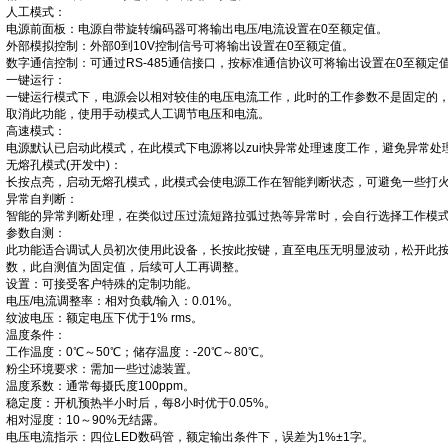
人工模式：
电源前面板：电源自带旋转编码器可将输出电压/电流设置在0至额定值。
外部模拟控制：外部0到10V控制信号可将输出设置在0至额定值。
数字通信控制：可通过RS-485通信接口，按标准通信协议可将输出设置在0至额定
一键运行：
一键运行模式下，电源会以相对较佳的电压电流工作，此时的工作参数不是固定的
取消此功能，使用手动模式人工调节电压和电流。
高速模式：
电源默认已启动此模式，在此模式下电源将以zui快异常处理速度工作，避免异常处
无熔孔模式(开发中)：
长按点亮，启动无熔孔模式，此模式会使电源工作在智能判断状态，可避免一些打
异常自判断：
智能的异常判断处理，在类似过压过流短路拉弧过热等异常时，会自行选择工作模
参数自测：
此功能适合调试人员初次使用此设备，长按此按键，直至电压无明显波动，松开此
数，此自测值为固定值，后续可人工再调整。
设置：可接受客户特殊的定制功能。
电压/电流调整率：相对负载/输入：0.01%。
纹波电压：额定电压下优于1% rms。
温度条件：
工作温度：0℃～50℃；储存温度：-20℃～80℃。
粉尘环境要求：需加一些过滤装置。
温度系数：通常每摄氏度100ppm。
稳定度：开机预热半小时后，每8小时优于0.05%。
相对湿度：10～90%无结露。
电压电流指示：四位LED数码管，额定输出条件下，误差为1%±1字。