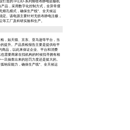
打造的TPZJD-系列熔喷布静电驻极机
20mA规格产品，采用数字化控制方式，全异常缓
无熔孔模式，确保生产线*、全天候运
稳定。该电源主要针对无纺布静电注极，
尘等工厂及科研实验和生产。
质检，如天猫、京东、亚马逊等平台，当
步的提升。产品质检报告主要是提供给平
的商品，以此来保证企业、平台和消费
所以也需要商家在找机构的时候找寻拥有相
种一旦抽查出来的惩罚力度还是挺大的。
弧响应能力，确保生产线*、全天候运