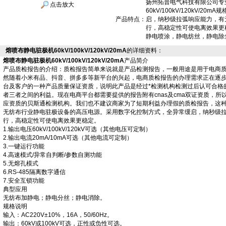
扬州拓普电气科技有限公司专业
点击放大
60kV/100kV/120kV/
产品特点：
启，纳秒级拉弧响应能力，有
行，高稳定性可使电离效果更
静电喷涂，静电纺丝，静电除
熔喷布静电驻极机60kV/100kV/120kV/20mA
的详细资料：
熔喷布静电驻极机60kV/100kV/120kV/20mA
产品简介
产品质检报告的介绍：质检报告简单来说就是产品检测报告，一般用途是用于电商
然随着小米有品、抖音、拼多多等新平台的兴起，电商质检报告的办理需求正在逐
台及客户的一种产品质量保证资质，说明此产品是经过*检测机构检测过后认可合格
者三者之间的利益。现在电商平台都需要提供的报告附有cnas及cma双证资质，
应资质的贝斯通检测机构。我们也不建议商家为了短期利益办理假的质检报告，这
无纺布行业静电驻极设备的高压电源。采用数字化控制方式，全异常缓启，纳秒级拉
行，高稳定性可使电离效果更稳定。
1.输出电压60kV/100kV/120kV可选（其他电压可定制）
2.输出电流20mA/10mA可选（其他电流可定制）
3.一键运行功能
4.高速模式/异常自判断/参数自测功能
5.无熔孔模式
6.RS-485隔离数字通信
7.安全互锁功能
典型应用
无纺布加静电；静电分丝；静电消除。
规格说明
输入：AC220V±10%，16A，50/60Hz。
输出：60kV或100kV可选，正性或负性可选。