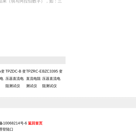
结果（填写阿拉伯数字），如：三
A变
TPZDC-B 变
TPZRC-E
BZC3395 变
电
压器直流电
直流电阻
压器直流电
阻测试仪
测试仪
阻测试仪
备10068214号-6
返回首页
理登陆口