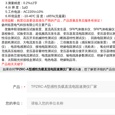
3.测量精度：0.2%±2字
4.分 辨 度：1μΩ
5.工作电源：AC220V±10%
6.环境温度：-10-40℃ 湿 度：≤85%(无凝露)
友情提醒：购置仪器要选直接生产商的产品，产品质量及售后服务有保证！
扬州拓普电气科技有限公司主要产品：
变频串联谐振耐压试验装置、直流高压发生器、SF6气体微水仪、SF6气体检漏仪、
器校验仪、试验变压器、超低频高压发生器、变压器直流电阻测试仪、变压器变比
性综合测试仪、高压开关机械特性测试仪（断路器特性测试仪）、回路电阻测试仪
质损耗测试仪、大电流发生器（升流器）、三倍频发生器（感应耐压试验装置）、
仪）、电容电感测试仪、接地电阻测试仪、绝缘电阻测试仪（兆欧表）、氧化锌避
无线高压核相仪、变压器容量特性测试仪、变压器有载分接开关测试仪、变压器绕
变压器铁芯接地电流测试仪、电缆故障测试仪、输电线路参数测试仪、绝缘子故障
备、太阳能光伏接线盒测试仪、电热电器、绝缘制品等。
产品相关关键字：
如果你对
TPZRC-A型感性负载直流电阻速测仪厂家
感兴趣，想了解更详细的产品信
产品：
您的单位：