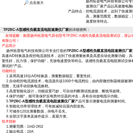
扬州拓普电气科技有限公司专业
点击放大
速测仪厂家产品以高速微电脑
产品特点：
控电流源技术，达到了快速测
高，测量范围宽，数据稳定，
速度快等特点。
TPZRC-A型感性负载直流电阻速测仪厂家
的详细资料：
友情提醒：购置扬州拓普电气原创型号TPZRC-A感性负载直流电阻测试仪，请认
有限公司！
产品简介
扬州拓普电气科技有限公司专业打造的
TPZRC-A型感性负载直流电阻速测仪厂家
高速A/D转换器及程控电流源技术，达到了快速测量效果及高度自动化测量功能，
复性好，抗力强，保护功能*，充放电速度快等特点。该感性负载直流电阻测试仪体
测试的*产品。
功能特点
1.采用高速16位A/D转换器，测量数据稳定，重复性好。
2.自动程控电流源技术，电流源共设1000个电流档位，由内部微控制器根据被
范围，无须手动切换电流换档。
3.高度智能化设计，功能设置巧妙，可自动判断测试线虚接、断线等故障。
4.保护功能*，能可靠保护反电势对仪器的冲击，具有自动放电指示功能。
5.
TPZRC-A型感性负载直流电阻速测仪厂家
产品可显示测量电流和测量时间。
6.智能化功率管理技术，可有效减轻仪器内部发热。
7.可储存120次测量数据，掉电不丢失。
8.全部汉字菜单及操作提示，直观方便。
技术指标
1.测量范围：1mΩ-2KΩ
2.输出电流：10A