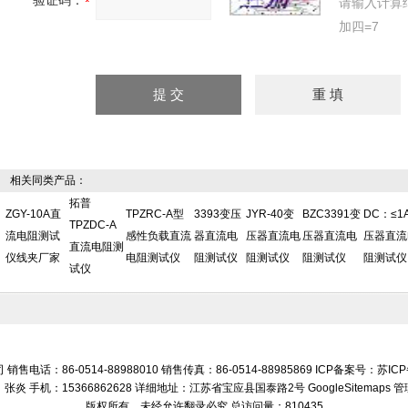
验证码：
请输入计算
加四=7
相关同类产品：
拓普
ZGY-10A直
TPZRC-A型
3393变压
JYR-40变
BZC3391变
DC：≤1
TPZDC-A
流电阻测试
感性负载直流
器直流电
压器直流电
压器直流电
压器直流
直流电阻测
仪线夹厂家
电阻测试仪
阻测试仪
阻测试仪
阻测试仪
阻测试仪
试仪
话：86-0514-88988010 销售传真：86-0514-88985869 ICP备案号：
苏ICP
张炎 手机：15366862628 详细地址：江苏省宝应县国泰路2号
GoogleSitemaps
管
版权所有，未经允许翻录必究 总访问量：810435