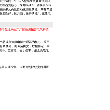
打造的TPZRC-A型感性负载直流电阻
处理器为核心，采用高速A/D转换器及程
量效果及高度自动化测量功能，具有精度
重复性好，抗力强，保护功能*，充放电
准拓普牌原生产厂家扬州拓普电气科技
产品以高速微电脑处理器为核心，采用
具有精度高，测量范围宽，数据稳定，重
积小、重量轻、便于携带，是直流电阻
测电阻自动控制，从而达到比较宽的测量