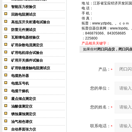
地 址：江苏省宝应经济开发区国
智能压力校验仪
电 话：
手 机：
回路电阻测试仪
传 真：
高低压开关柜通电试验台
拓普：www.yztpdq。。ｃｏｍ
拓普仪器仪表网：www.topdq
防雷元件测试仪
：846879366、843058685
瓦斯继电器校验仪
：225800
产品相关关键字：
矿用杂散电流测定仪
如果你对
闭口闪点仪，闭口闪
矿用电机综合试验台
矿用开关插件试验台
矿用轨缝接触电阻测试仪
产品：
电缆热补器
电缆压号机
您的单位：
电缆干燥机
凝点倾点测定仪
油酸值测定仪
您的姓名：
锈蚀腐蚀测定仪
油气相色谱仪
联系电话：
自动界面张力仪