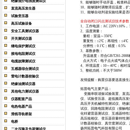
绝缘油介电强度测试仪
9、能够随时手动开盖，检查样
10、能够随时调整滞后温度，
直流高压发生器
11、能够自动判读实验结果是否符合
试验变压器
全自动闭口闪点测试仪技术参数
高压试验设备
1、工作电源：AC 220V±10%， 5
安全工具测试仪器
2、温度测量：
量程：室温～350℃
开关测试仪器
重复性：≤2℃；再现性：≤4℃
分辨性：0.1℃；精度：0.5%
继电保护测试仪
3、基数参数：
接地电阻测试仪
升温速度：符合GB/T261-200
点火方式：电子点火或气体点
电缆故障测试仪
4、环境温度：10～40℃；相对湿
互感器综合测试仪
5、整机功耗：不大于500W
雷电计数器校验仪
友情提醒：购置仪器要选直接生
绝缘油测试仪器
拓普电气主要产品：
其他电力测试仪器
变频串联谐振试验装置、直流高压
仪、试验变压器、超低频高压发
仪器配套产品
高压开关机械特性测试仪、绝缘
电热电器产品
试仪、回路电阻测试仪（接触电
化锌避雷器测试仪、互感器特性
滑线导轨桥架
高压核相仪、变压器容量特性测
电桥
计数器校验仪、真空度测试仪、
扬州拓普电气科技有限公司
二次压降及负荷测试仪