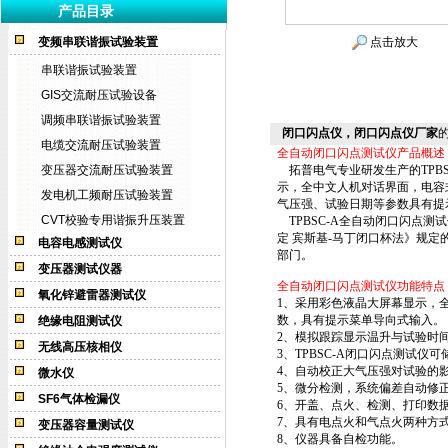
产品目录
变频串联谐振试验装置
点击放大
串联谐振试验装置
GIS交流耐压试验设备
调频串联谐振试验装置
闭口闪点仪，闭口闪点仪厂家
电缆交流耐压试验装置
全自动闭口闪点测试仪产品概述
变压器交流耐压试验装置
拓普电气专业研发生产的
TPB
示，全中文人机对话界面，电容
发电机工频耐压试验装置
气压强、试验日期等参数具有提
CVT校验专用谐振升压装置
TPBSC-A
全自动闭口闪点测试
定 宾斯基-马丁闭口杯法》规
电容电感测试仪
部门。
变压器测试仪器
全自动闭口闪点测试仪功能特点
氧化锌避雷器测试仪
1、采用彩色液晶大屏幕显示，
数，具有提示菜单导向式输入。
绝缘电阻测试仪
2、模拟跟踪显示温升与试验时
无线高压核相仪
3、
TPBSC-A
闭口闪点测试仪
可
4、自动校正大气压强对试验的
微水仪
5、微分检测，系统偏差自动修
SF6气体检漏仪
6、开盖、点火、检测、打印数
7、具有电点火和气点火两种方
变压器容量测试仪
8、仪器具备自检功能。