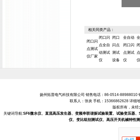
相关同类产品：
闭口闪
闭口
全自动
闭口闪
点全自
闪点
闭口闪
点测试
动测试
测试
点测试
仪厂家
仪
设备
仪
扬州拓普电气科技有限公司 销售电话：86-0514-88988010 销售
联系人：张炎 手机：15366862628 
版权所有，未经允
关键词导航:
SF6微水仪、直流高压发生器、变频串联谐振试验装置、试验变压器、
仪、变比组别测试仪、高压开关机械特性测