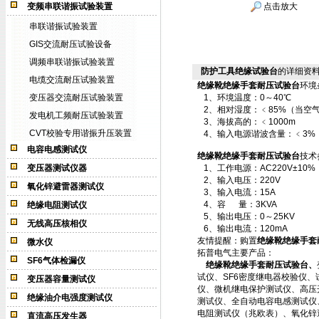
变频串联谐振试验装置
点击放大
串联谐振试验装置
GIS交流耐压试验设备
调频串联谐振试验装置
防护工具绝缘试验台
的详细资
电缆交流耐压试验装置
绝缘靴绝缘手套耐压试验台
环境
变压器交流耐压试验装置
1、环境温度：0～40℃
2、相对湿度：﹤85%（当空气
发电机工频耐压试验装置
3、海拔高的：﹤1000m
CVT校验专用谐振升压装置
4、输入电源谐波含量：﹤3%
电容电感测试仪
绝缘靴绝缘手套耐压试验台
技术
变压器测试仪器
1、工作电源：AC220V±10% 
2、输入电压：220V
氧化锌避雷器测试仪
3、输入电流：15A
4、容 量：3KVA
绝缘电阻测试仪
5、输出电压：0～25KV
无线高压核相仪
6、输出电流：120mA
友情提醒：购置
绝缘靴绝缘手套
微水仪
拓普电气主要产品：
SF6气体检漏仪
绝缘靴绝缘手套耐压试验台、
试仪、SF6密度继电器校验仪
变压器容量测试仪
仪、微机继电保护测试仪、高压
绝缘油介电强度测试仪
测试仪、全自动电容电感测试仪
电阻测试仪（兆欧表）、氧化锌
直流高压发生器