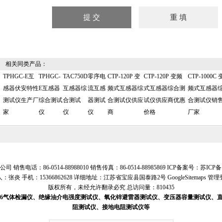
相关同类产品：
TPHGC-E互
TPHGC-
TAC750D
零序电
CTP-120P 变
CTP-120P 变频
CTP-1000C 
感器伏安特性
E互感器
互感器综
流互感
频式互感器综
式互感器综合测
频式互感器
测试仪生产厂
综合测试
合测试
器测试
合测试仪供应
试仪供应商优惠
合测试仪销
家
仪
仪
仪
商
价格
厂家
售电话：86-0514-88988010 销售传真：86-0514-88985869 ICP备案号：
苏ICP备1
：张炎 手机：15366862628 详细地址：江苏省宝应县国泰路2号
GoogleSitemaps
管理
版权所有，未经允许翻录必究 总访问量：810435
SF6气体检漏仪、绝缘油介电强度测试仪、氧化锌避雷器测试仪、变压器容量测试仪
阻测试仪、接地电阻测试仪等