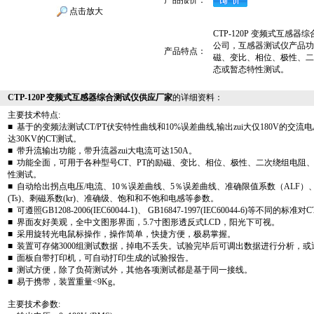
产品报价：
点击放大
CTP-120P 变频式互
公司，互感器测试仪产品功
产品特点：
磁、变比、相位、极性、二
态或暂态特性测试。
CTP-120P 变频式互感器综合测试仪供应厂家
的详细资料：
主要技术特点:
■ 基于的变频法测试CT/PT伏安特性曲线和10%误差曲线,输出zui大仅180V的交
达30KV的CT测试。
■ 带升流输出功能，带升流器zui大电流可达150A。
■ 功能全面，可用于各种型号CT、PT的励磁、变比、相位、极性、二次绕组电阻
性测试。
■ 自动给出拐点电压/电流、10％误差曲线、5％误差曲线、准确限值系数（ALF
(Ts)、剩磁系数(kr)、准确级、饱和和不饱和电感等参数。
■ 可遵照GB1208-2006(IEC60044-1)、 GB16847-1997(IEC60044-6)等不同
■ 界面友好美观，全中文图形界面，5.7寸图形透反式LCD，阳光下可视。
■ 采用旋转光电鼠标操作，操作简单，快捷方便，极易掌握。
■ 装置可存储3000组测试数据，掉电不丢失。试验完毕后可调出数据进行分析，或
■ 面板自带打印机，可自动打印生成的试验报告。
■ 测试方便，除了负荷测试外，其他各项测试都是基于同一接线。
■ 易于携带，装置重量<9Kg。
主要技术参数: