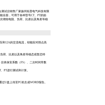
感器综合测试仪销售厂家扬州拓普电气科技有限
能全面，可用于各种型号CT、PT的励
次绕组电阻、负荷、比差以及角差等稳
流电压和12A的交流电流，却能应对拐点高
、负荷、比差以及角差等稳态或暂态特
）、仪表保安系数（FS）、二次时间常数
的标准对CT、PT进行测试和计算。
通过U盘上传至PC机生成WORD报告。