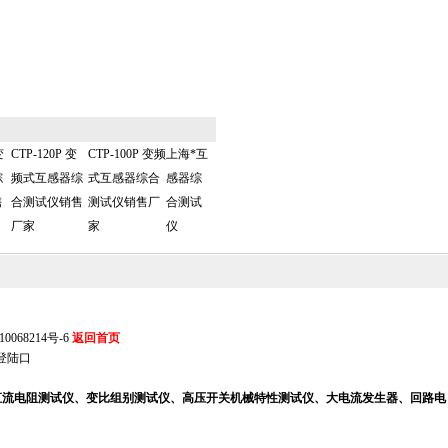
变
CTP-120P 变
CTP-100P 变频
上海*互
综
频式互感器综
式互感器综合
感器综
售
合测试仪销售
测试仪销售厂
合测试
厂家
家
仪
0068214号-6
返回首页
登陆口
、直流电阻测试仪、变比组别测试仪、高压开关机械特性测试仪、大电流发生器、回路电