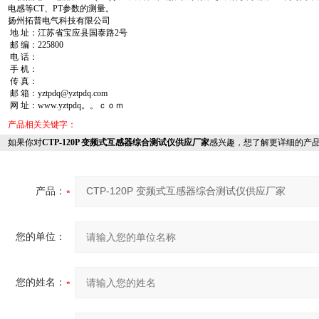
电感等CT、PT参数的测量。
扬州拓普电气科技有限公司
地 址：江苏省宝应县国泰路2号
邮 编：
225800
电 话：
手 机：
传 真：
邮 箱：yztpdq@yztpdq.com
网 址：www.yztpdq。。ｃｏｍ
产品相关关键字：
如果你对
CTP-120P 变频式互感器综合测试仪供应厂家
感兴趣，想了解更详细的产
产品：
您的单位：
您的姓名：