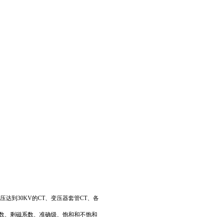
压达到30KV的CT、变压器套管CT、各
间常数、剩磁系数、准确级、饱和和不饱和