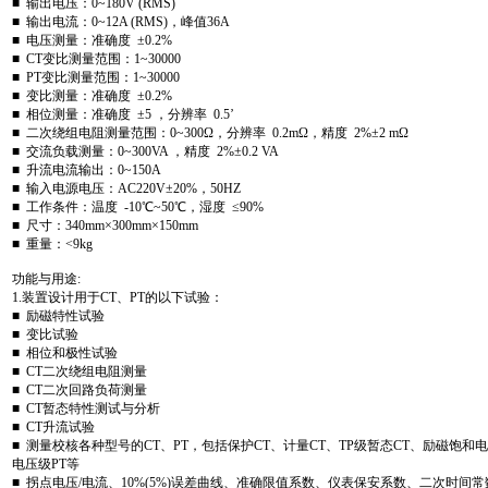
■ 输出电压：0~180V (RMS)
■ 输出电流：0~12A (RMS)，峰值36A
■ 电压测量：准确度 ±0.2%
■ CT变比测量范围：1~30000
■ PT变比测量范围：1~30000
■ 变比测量：准确度 ±0.2%
■ 相位测量：准确度 ±5 ，分辨率 0.5’
■ 二次绕组电阻测量范围：0~300Ω，分辨率 0.2mΩ，精度 2%±2 mΩ
■ 交流负载测量：0~300VA ，精度 2%±0.2 VA
■ 升流电流输出：0~150A
■ 输入电源电压：AC220V±20%，50HZ
■ 工作条件：温度 -10℃~50℃，湿度 ≤90%
■ 尺寸：340mm×300mm×150mm
■ 重量：<9kg
功能与用途:
1.装置设计用于CT、PT的以下试验：
■ 励磁特性试验
■ 变比试验
■ 相位和极性试验
■ CT二次绕组电阻测量
■ CT二次回路负荷测量
■ CT暂态特性测试与分析
■ CT升流试验
■ 测量校核各种型号的CT、PT，包括保护CT、计量CT、TP级暂态CT、励磁饱和电
电压级PT等
■ 拐点电压/电流、10%(5%)误差曲线、准确限值系数、仪表保安系数、二次时