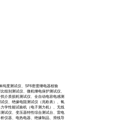
体纯度测试仪、SF6密度继电器校验
变比组别测试仪、微机继电保护测试仪、
干扰介质损耗测试仪、全自动电容电感测
测试仪、绝缘电阻测试仪（兆欧表）、氧
具力学性能试验机（电子测力机）、无线
形测试仪、变压器特性综合测试台、雷电
分析仪器、电热电器、绝缘制品、滑线导