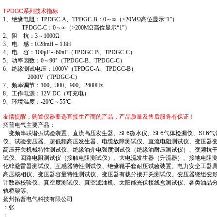
TPDGC系列
技术指标
1、绝缘电阻：TPDGC-A、TPDGC-B：0～∞（>20MΩ高位显示“1”）
TPDGC-C：0～∞（>200MΩ高位显示“1”）
2、阻 抗：3～1000Ω
3、电 感：0.28mH～1.8H
4、电 容：100μF～60nF（TPDGC-B、TPDGC-C）
5、功率因数：0～90°（TPDGC-B、TPDGC-C）
6、绝缘测试电压：1000V（TPDGC-A、TPDGC-B）
2000V（TPDGC-C）
7、频率调节：100、300、900、2400Hz
8、工作电源：12V DC（可充电）
9、环境温度：-20℃～55℃
友情提醒：购置仪器要选直接生产商的产品，产品质量及售后服务有保证！
拓普电气主要产品：
变频串联谐振试验装置、直流高压发生器、SF6微水仪、SF6气体检漏仪、SF6气
仪、试验变压器、超低频高压发生器、电缆故障测试仪、直流电阻测试仪、变压器
高压开关机械特性测试仪、绝缘油介电强度测试仪（绝缘油耐压测试仪）、变频抗
试仪、回路电阻测试仪（接触电阻测试仪）、大电流发生器（升流器）、接地电阻
化锌避雷器测试仪、互感器特性测试仪、绝缘靴手套耐压试验装置、电力安全工器
高压核相仪、变压器容量特性测试仪、变压器有载分接开关测试仪、变压器绕组变
计数器校验仪、真空度测试仪、真空滤油机、太阳能光伏接线盒测试仪、各类油品
轨桥架等。
扬州拓普电气科技有限公司
：张
：