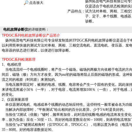
扬州拓普电气科技有限公司专
点击放大
仪是适合于电机状态检测的实
产品特点：
试方法对单相、两相、三相交
子、定子、单个线圈、电感器
诊断。
电机故障诊断仪
的详细资料：
TPDGC系列电机故障诊断仪
产品简介
扬州拓普电气科技有限公司专业研发制造的TPDGC系列电机故障诊断仪是适合于
以利用简单快速的测试方法对单相、两相、三相交流电机、直流电机、变压器、发
电容器的状态进行测试，以便进行故障诊断。
TPDGC系列
检测原理
1、电感机理
当电流流经一个电感线圈时，将产生一个磁场。磁场的两极方向依赖于电流的方向
间后，磁场（极）方向方才改变。因为zui初的磁场将阻止后面的磁场的形成。这种
流之间的相差（时间差）来测知的。
当电压频率固定时，被测的电感、线圈、电容将会产生一个固有的变化。因此保持
来讲电流将减小50％（一半），对于电容，电流将增加100％（一倍）。对于电感
的变化。
2、仪器测量原理
本仪器测试电机、电感或单个线圈的动态响应特性。这些特性一般常被命名为功能
当解决内部故障时，“平衡测试”给出相间的百分比差异。少于5％时是良好的。
当按住“Z测试（倍频）”键时，频率将加倍，此时流经线圈/电感的电流将发生变
率，故为负值）应在－50至－15。而好的电容度数应在90－100间，则表明电流增
当按住“φ/Z”键测试相角时（仅TPDGC-B，TPDGC-C），结果以度为单位（
35－80间。好的电容读数接近90。